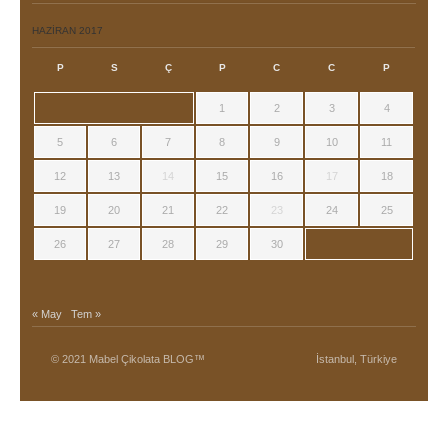
HAZIRAN 2017
P
S
Ç
P
C
C
P
1
2
3
4
5
6
7
8
9
10
11
12
13
14
15
16
17
18
19
20
21
22
23
24
25
26
27
28
29
30
« May
Tem »
© 2021 Mabel Çikolata BLOG™
İstanbul, Türkiye