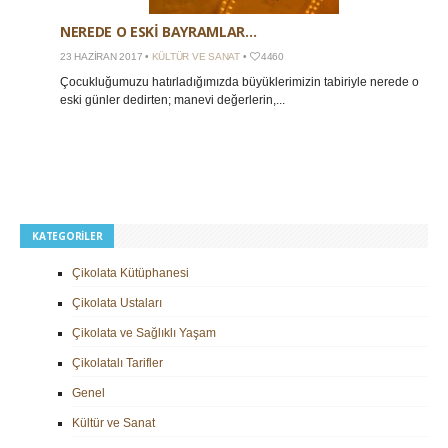
NEREDE O ESKI BAYRAMLAR…
23 HAZIRAN 2017 •
KÜLTÜR VE SANAT
•
4460
Çocukluğumuzu hatırladığımızda büyüklerimizin tabiriyle nerede o
eski günler dedirten; manevi değerlerin,...
KATEGORILER
Çikolata Kütüphanesi
Çikolata Ustaları
Çikolata ve Sağlıklı Yaşam
Çikolatalı Tarifler
Genel
Kültür ve Sanat