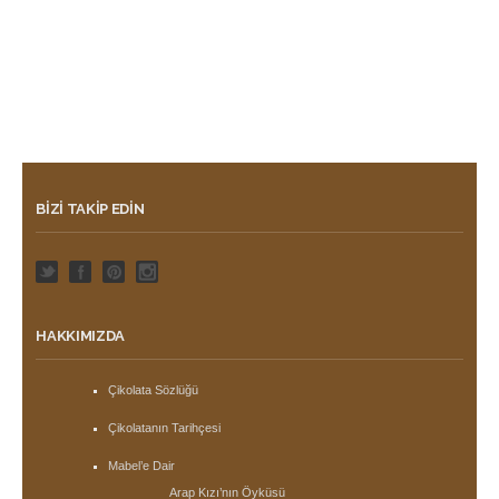
BIZI TAKIP EDIN
HAKKIMIZDA
Çikolata Sözlüğü
Çikolatanın Tarihçesi
Mabel’e Dair
Arap Kızı’nın Öyküsü