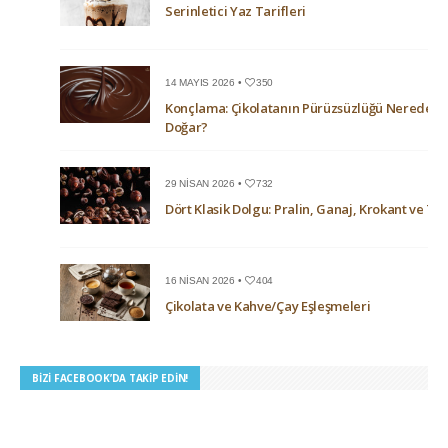
Serinletici Yaz Tarifleri
14 MAYIS 2026 •
350
Konçlama: Çikolatanın Pürüzsüzlüğü Nerede
Doğar?
29 NISAN 2026 •
732
Dört Klasik Dolgu: Pralin, Ganaj, Krokant ve Trü
16 NISAN 2026 •
404
Çikolata ve Kahve/Çay Eşleşmeleri
BIZI FACEBOOK’DA TAKIP EDIN!