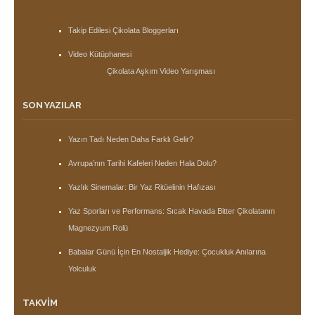
Takip Edilesi Çikolata Bloggerları
Video Kütüphanesi
Çikolata Aşkım Video Yarışması
SON YAZILAR
Yazın Tadı Neden Daha Farklı Gelir?
Avrupa’nın Tarihi Kafeleri Neden Hala Dolu?
Yazlık Sinemalar: Bir Yaz Ritüelinin Hafızası
Yaz Sporları ve Performans: Sıcak Havada Bitter Çikolatanın
Magnezyum Rolü
Babalar Günü İçin En Nostaljik Hediye: Çocukluk Anılarına
Yolculuk
TAKVIM