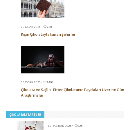
22 OCAK 2026 •
720
Kışın Çikolatayla Isınan Şehirler
30 OCAK 2025 •
1494
Çikolata ve Sağlık: Bitter Çikolatanın Faydaları Üzerine Güncel
Araştırmalar
ÇIKOLATALI TARIFLER
11 HAZIRAN 2026 •
825