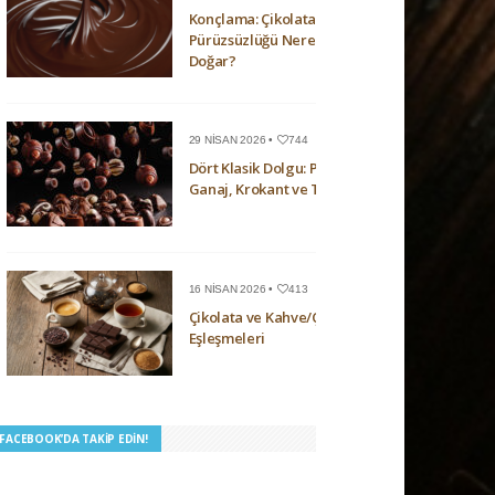
Konçlama: Çikolatanın
Pürüzsüzlüğü Nerede
Doğar?
29 NISAN 2026 •
744
Dört Klasik Dolgu: Pralin,
Ganaj, Krokant ve Trüf
16 NISAN 2026 •
413
Çikolata ve Kahve/Çay
Eşleşmeleri
I FACEBOOK’DA TAKIP EDIN!