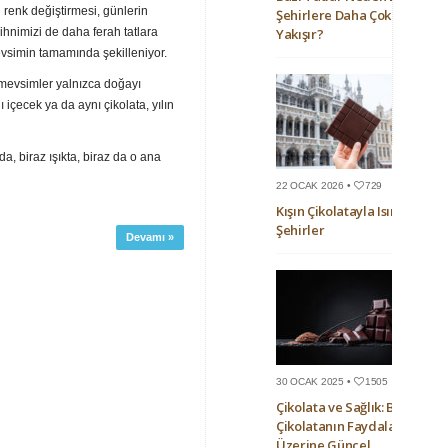
 renk değiştirmesi, günlerin
Şehirlere Daha Çok
Yakışır?
hnimizi de daha ferah tatlara
evsimin tamamında şekilleniyor.
 mevsimler yalnızca doğayı
ı içecek ya da aynı çikolata, yılın
da, biraz ışıkta, biraz da o ana
22 OCAK 2026 •
729
Kışın Çikolatayla Isınan
Şehirler
Devamı »
30 OCAK 2025 •
1505
Çikolata ve Sağlık: Bitter
Çikolatanın Faydaları
Üzerine Güncel