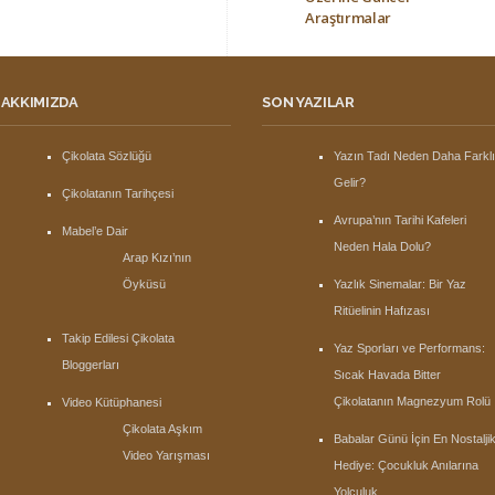
Araştırmalar
AKKIMIZDA
SON YAZILAR
Çikolata Sözlüğü
Yazın Tadı Neden Daha Farkl
Gelir?
Çikolatanın Tarihçesi
Avrupa’nın Tarihi Kafeleri
Mabel’e Dair
Neden Hala Dolu?
Arap Kızı’nın
Öyküsü
Yazlık Sinemalar: Bir Yaz
Ritüelinin Hafızası
Takip Edilesi Çikolata
Yaz Sporları ve Performans:
Bloggerları
Sıcak Havada Bitter
Çikolatanın Magnezyum Rolü
Video Kütüphanesi
Çikolata Aşkım
Babalar Günü İçin En Nostalji
Video Yarışması
Hediye: Çocukluk Anılarına
Yolculuk