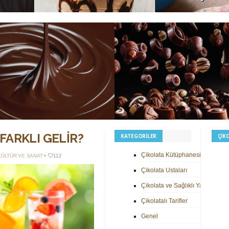
21 MAYIS 2026 •
335
14 MAYIS 2026 •
359
nçlama: Çikolatanın Pürüzsüzlüğü
Dört Klasik Dolgu: Pralin, Ganaj,
erede Doğar?
Krokant ve Trüf
FARKLI GELIR?
KATEGORILER
ÇIK
Çikolata Kütüphanesi
KÜLTÜR VE SANAT
•
112
Çikolata Ustaları
Çikolata ve Sağlıklı Yaşam
Çikolatalı Tarifler
Genel