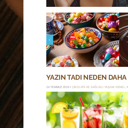
Bayram Şekerinden Çikolataya:
Ko
İkram Tepsisinin Sessiz Dönüşümü
N
YAZIN TADI NEDEN DAHA 
24 TEMMUZ 2026 •
ÇIKOLATA VE SAĞLIKLI YAŞAM
,
GENEL
,