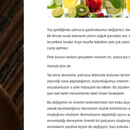
Yaz geldiğinde yalnızca gardırobumuz değişmez; da
Bir fincan sıcak kahvenin yerini soğuk içecekler alır, ağ
lezzetlere bırakır. Kışın keyifle tüketilen pek çok yiy
cazip gelmez.
Peki bunun nedeni gerçekten mevsim mi, yoksa biz 
Aslında ikisi de.
Tat alma deneyimi, yalnızca dilimizde bulunan tat tomur
yiyeceği nasıl algıladığımızı; bulunduğumuz ortamın s
vücudumuzun o anki ihtiyaçları da etkiler. Bu yüzden 
aynı tatlı farklı mevsimlerde farklı hisler bırakabilir.
Bu değişimin en önemli nedenlerinden biri koku duyum
olarak tanımladığımız deneyimin büyük bölümünün a
oluştuğunu söylüyor. Burnumuzun algıladığı uçucu aro
yorumladığı deneyimin önemli bir parçasını oluşturuyo
aromaların yayılma biçimi de değişiyor; bazı kokular 