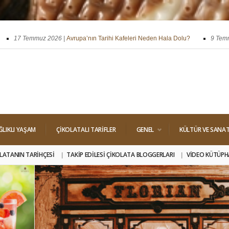
7 Temmuz 2026 |
Avrupa’nın Tarihi Kafeleri Neden Hala Dolu?
9 Temmuz 20
29 Nisan 2026 |
Dört Klasik Dolgu: Pralin, Ganaj, Krokant ve Trüf
ĞLIKLI YAŞAM
ÇIKOLATALI TARIFLER
GENEL
KÜLTÜR VE SANA
LATANIN TARIHÇESI
TAKIP EDILESI ÇIKOLATA BLOGGERLARI
VIDEO KÜTÜPH
24 TEMMUZ 2026 •
112