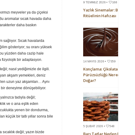
9 TEMMUZ 2026 •
168
Yazlık Sinemalar: Bir Yaz
kırmızı meyveler ya da çiçeksi
Ritüelinin Hafızası
 Bu aromalar sıcak havada daha
karakterler daha baskın
 sağlıyor. Sıcak havalarda
ilim gösteriyor; su oranı yüksek
 bu yüzden daha cazip hale
 fizyolojik bir adaptasyon.
14 MAYIS 2026 •
359
Konçlama: Çikolatanın
ğil; nasıl yediğimizle de ilgili.
Pürüzsüzlüğü Nerede
ayan akşam yemekleri, deniz
Doğar?
rilen uzun yaz akşamları… Aynı
bir deneyime dönüşebiliyor.
yalnızca tadıyla değil;
lık ve o ana eşlik eden
çocuklukta yenen bir dondurma,
 küçük bir tatlı yıllar sonra bile
5 ŞUBAT 2026 •
548
 sıcaklık değil; yazın bizde
Bazı Tatlar Neden Bazı