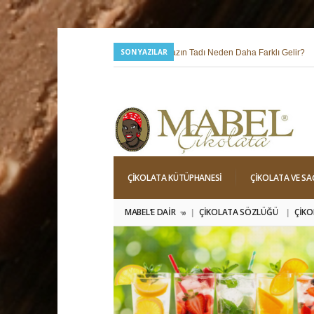
SON YAZILAR
24 Temmuz 2026 |
Yazın Tadı Neden Daha Farklı Gelir?
1
6 Mayıs 2026 |
Hıdırellez; Dilek, Niyet ve Baharı Karşılama Hissi
ÇIKOLATA KÜTÜPHANESI
ÇIKOLATA VE SA
MABEL’E DAIR
ÇIKOLATA SÖZLÜĞÜ
ÇIKO
»