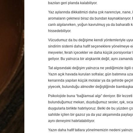
bazıları geri planda kalabiliyor.
Yaz aylarında dikkatimizi daha çok narenciye, nane, 
aromaların çekmesi biraz da bundan kaynaklanıyor.
canlı algılanırken, yoğun kavrulmuş ya da baharatlı 
hissedebiliyor.
Vücudumuz da bu değişime kendi yöntemleriyle uyum
sindirim sistemi daha hafif seçeneklere yönelmeye eğ
meyveler, ferah içecekler ve daha küçük porsiyonlar
geliyor. Bu yalnızca bir alışkanlık değil, aynı zamanda
Tat algısındaki değişim yalnızca ne yediğimizle ilgili de
Yazın açık havada kurulan sofralar, gün batımına uz
kenarında yapılan küçük molalar ya da şehirde geçi
yiyecek, bulunduğu atmosfer değiştiğinde bambaşka 
Psikolojide buna “bağlamsal algı” deniyor. Bir lezzeti 
bulunduğumuz mekan, duyduğumuz sesler, ışık, sıcak
duygularla birlikte hatırlıyoruz. Belki de bu yüzden 
sahilde içilen bir gazoz ya da yaz akşamında paylaşılan
aynı deneyimi hatırlatabiliyor.
Yazın daha hafif tatlara yönelmemizin nedeni yalnızca