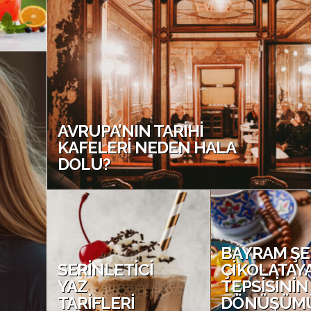
25 HAZIRAN 2026 •
222
AVRUPA’NIN TARIHI
KAFELERI NEDEN HALA
DOLU?
11 HAZIRAN 2
BAYRAM ŞE
SERINLETICI
ÇIKOLATAYA
YAZ
TEPSISININ
TARIFLERI
DÖNÜŞÜM