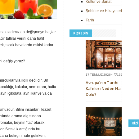
Kültür ve Sanat
Şehirler ve Hikayeleri
Tarih
mak tadımız da değişmeye başlar.
KEŞFEDIN
ır tatlılar yerini daha hafif
ecek, sıcak havalarda eskisi kadar
mi değişiyoruz?
17 TEMMUZ 2026 •
137
cuklarıyla ilgili değildir. Bir
Avrupa’nın Tarihi
ıcaklığı, kokular, nem oranı, hatta
Kafeleri Neden Hala
aynı çikolata, aynı kahve ya da
Dolu?
uzdur. Bilim insanları, lezzet
slında aroma algısından
malar, beynin “tat” olarak
BIZ
r. Sıcaklık arttığında bu
daha belirgin hale gelirken,