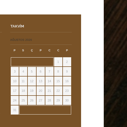
TAKVIM
ı
AĞUSTOS 2026
P
S
Ç
P
C
C
P
1
2
3
4
5
6
7
8
9
10
11
12
13
14
15
16
17
18
19
20
21
22
23
24
25
26
27
28
29
30
31
k