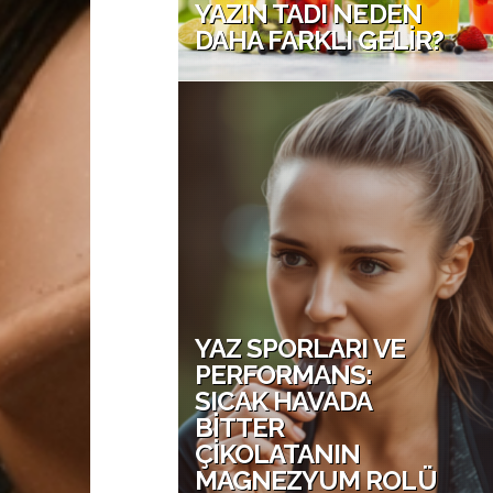
YAZIN TADI NEDEN
DAHA FARKLI GELIR?
YAZ SPORLARI VE
PERFORMANS:
SICAK HAVADA
BITTER
ÇIKOLATANIN
MAGNEZYUM ROLÜ