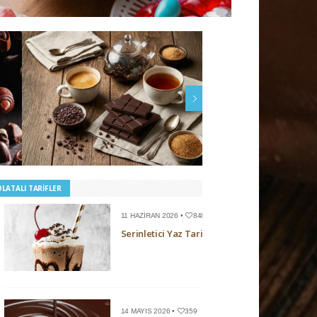
29 NISAN 2026 •
744
16 NISAN 2026 
Çikolata ve Kahve/Çay Eşleşmeleri
Tropik Bir Hikaye: Çikol
Meyvesiyle Tanışın
OLATALI TARIFLER
11 HAZIRAN 2026 •
848
Serinletici Yaz Tarifleri
14 MAYIS 2026 •
359