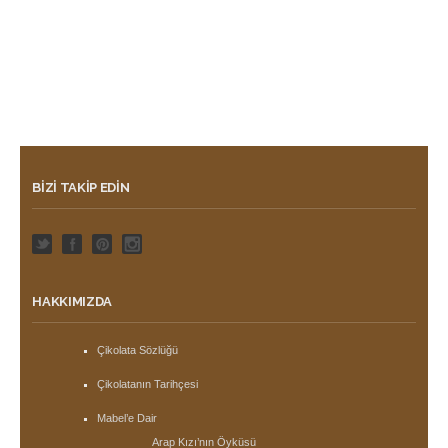
BIZI TAKIP EDIN
HAKKIMIZDA
Çikolata Sözlüğü
Çikolatanın Tarihçesi
Mabel’e Dair
Arap Kızı’nın Öyküsü