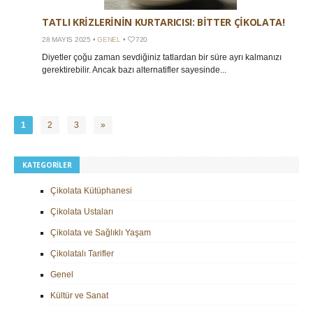
TATLI KRIZLERININ KURTARICISI: BITTER ÇIKOLATA!
28 MAYIS 2025 •
GENEL
•
720
Diyetler çoğu zaman sevdiğiniz tatlardan bir süre ayrı kalmanızı
gerektirebilir. Ancak bazı alternatifler sayesinde...
1
2
3
»
KATEGORILER
Çikolata Kütüphanesi
Çikolata Ustaları
Çikolata ve Sağlıklı Yaşam
Çikolatalı Tarifler
Genel
Kültür ve Sanat