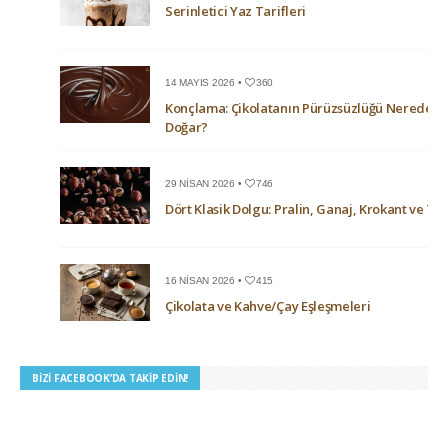
Serinletici Yaz Tarifleri
14 MAYIS 2026 •
360
Konçlama: Çikolatanın Pürüzsüzlüğü Nerede
Doğar?
29 NISAN 2026 •
746
Dört Klasik Dolgu: Pralin, Ganaj, Krokant ve Trü
16 NISAN 2026 •
415
Çikolata ve Kahve/Çay Eşleşmeleri
BIZI FACEBOOK’DA TAKIP EDIN!