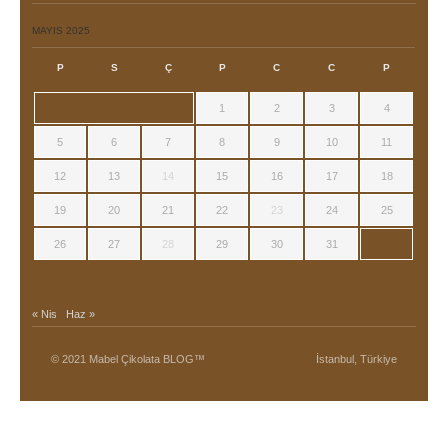
MAYIS 2025
P
S
Ç
P
C
C
P
1
2
3
4
5
6
7
8
9
10
11
12
13
14
15
16
17
18
19
20
21
22
23
24
25
26
27
28
29
30
31
« Nis
Haz »
© 2021 Mabel Çikolata BLOG™
İstanbul, Türkiye