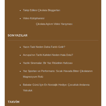
Takip Edilesi Çikolata Bloggerları
Video Kütüphanesi
Çikolata Aşkım Video Yarışması
SON YAZILAR
Yazın Tadı Neden Daha Farklı Gelir?
Avrupa’nın Tarihi Kafeleri Neden Hala Dolu?
Yazlık Sinemalar: Bir Yaz Ritüelinin Hafızası
Yaz Sporları ve Performans: Sıcak Havada Bitter Çikolatanın
Magnezyum Rolü
Babalar Günü İçin En Nostaljik Hediye: Çocukluk Anılarına
Yolculuk
TAKVIM