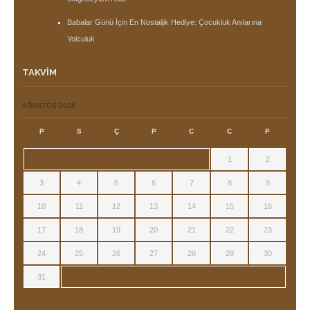
Babalar Günü İçin En Nostaljik Hediye: Çocukluk Anılarına
Yolculuk
TAKVIM
AĞUSTOS 2026
P
S
Ç
P
C
C
P
1
2
3
4
5
6
7
8
9
10
11
12
13
14
15
16
17
18
19
20
21
22
23
24
25
26
27
28
29
30
31