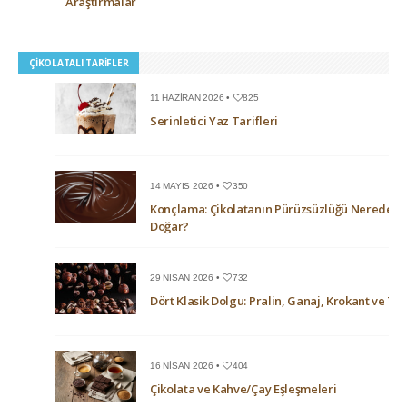
Araştırmalar
ÇIKOLATALI TARIFLER
11 HAZIRAN 2026 •
825
Serinletici Yaz Tarifleri
14 MAYIS 2026 •
350
Konçlama: Çikolatanın Pürüzsüzlüğü Nerede
Doğar?
29 NISAN 2026 •
732
Dört Klasik Dolgu: Pralin, Ganaj, Krokant ve Trü
16 NISAN 2026 •
404
Çikolata ve Kahve/Çay Eşleşmeleri