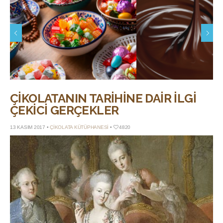
21 MAYIS 2026 •
Bayram Şekerinden Çikolataya:
Konçlama: Çikolatanın Pü
İkram Tepsisinin Sessiz Dönüşümü
Nerede Doğar?
ÇIKOLATANIN TARIHINE DAIR İLGI
ÇEKICI GERÇEKLER
13 KASIM 2017 •
ÇIKOLATA KÜTÜPHANESI
•
4820