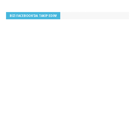
BIZI FACEBOOK’DA TAKIP EDIN!