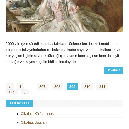
5000 yılı aşkın süredir kalp hastalıklarını önlemeden detoks formüllerine,
beslenme takviyelerinden cilt bakımına kadar sayısız alanda kullanılan ve
her yaştan kişinin severek tükettiği çikolatanın hem şaşırtan hem de keyif
alacağınız hikayesini gelin birlikte inceleyelim.
Devamı »
«
1
…
307
308
309
310
311
…
342
»
KATEGORILER
Çikolata Kütüphanesi
Çikolata Ustaları