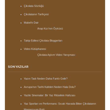
Çikolata Sözlüğü
Çikolatanın Tarihçesi
Mabel’e Dair
Arap Kızı’nın Öyküsü
Takip Edilesi Çikolata Bloggerları
Video Kütüphanesi
Çikolata Aşkım Video Yarışması
SON YAZILAR
Yazın Tadı Neden Daha Farklı Gelir?
Avrupa’nın Tarihi Kafeleri Neden Hala Dolu?
Yazlık Sinemalar: Bir Yaz Ritüelinin Hafızası
Yaz Sporları ve Performans: Sıcak Havada Bitter Çikolatanın
Magnezyum Rolü