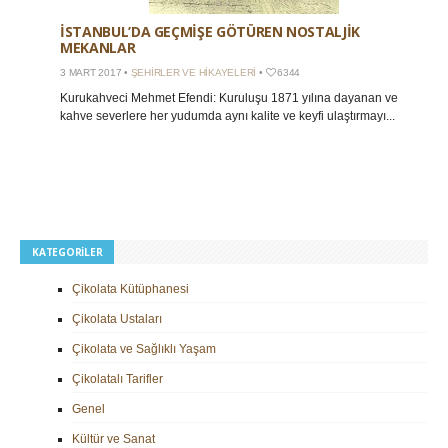
İSTANBUL’DA GEÇMIŞE GÖTÜREN NOSTALJIK
MEKANLAR
3 MART 2017 •
ŞEHIRLER VE HIKAYELERI
•
6344
Kurukahveci Mehmet Efendi: Kuruluşu 1871 yılına dayanan ve
kahve severlere her yudumda aynı kalite ve keyfi ulaştırmayı...
KATEGORILER
Çikolata Kütüphanesi
Çikolata Ustaları
Çikolata ve Sağlıklı Yaşam
Çikolatalı Tarifler
Genel
Kültür ve Sanat