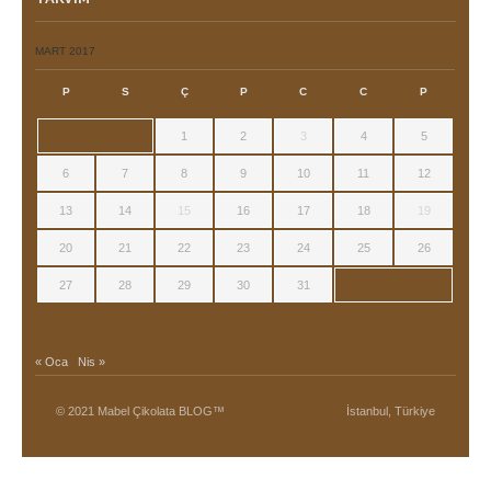
MART 2017
P
S
Ç
P
C
C
P
1
2
3
4
5
6
7
8
9
10
11
12
13
14
15
16
17
18
19
20
21
22
23
24
25
26
27
28
29
30
31
« Oca
Nis »
© 2021 Mabel Çikolata BLOG™
İstanbul, Türkiye