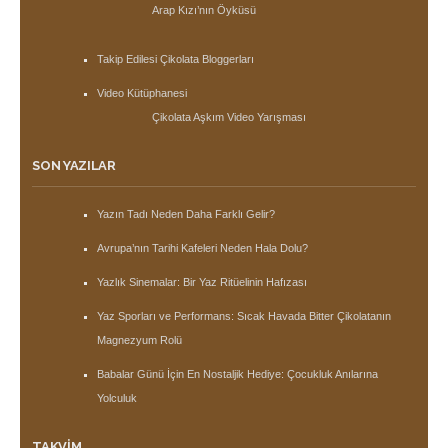
Arap Kızı’nın Öyküsü
Takip Edilesi Çikolata Bloggerları
Video Kütüphanesi
Çikolata Aşkım Video Yarışması
SON YAZILAR
Yazın Tadı Neden Daha Farklı Gelir?
Avrupa’nın Tarihi Kafeleri Neden Hala Dolu?
Yazlık Sinemalar: Bir Yaz Ritüelinin Hafızası
Yaz Sporları ve Performans: Sıcak Havada Bitter Çikolatanın
Magnezyum Rolü
Babalar Günü İçin En Nostaljik Hediye: Çocukluk Anılarına
Yolculuk
TAKVIM