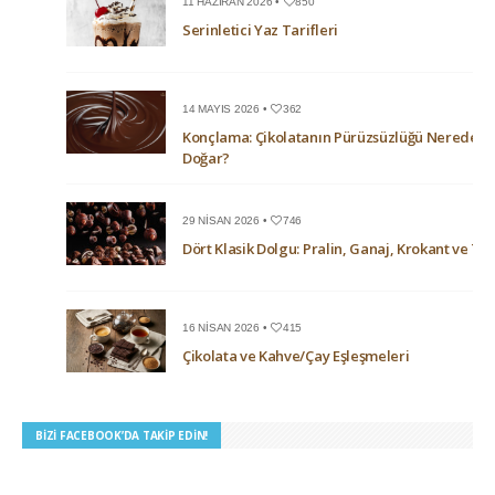
11 HAZIRAN 2026 •
850
Serinletici Yaz Tarifleri
14 MAYIS 2026 •
362
Konçlama: Çikolatanın Pürüzsüzlüğü Nerede
Doğar?
29 NISAN 2026 •
746
Dört Klasik Dolgu: Pralin, Ganaj, Krokant ve Trü
16 NISAN 2026 •
415
Çikolata ve Kahve/Çay Eşleşmeleri
BIZI FACEBOOK’DA TAKIP EDIN!