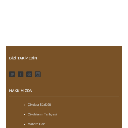
BIZI TAKIP EDIN
HAKKIMIZDA
Çikolata Sözlüğü
Çikolatanın Tarihçesi
Mabel’e Dair