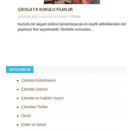
ÇIKOLATA KOKULU FILMLER
11 EYLÜL 2017 •
KÜLTÜR VE SANAT
•
5684
Huzurlu bir akşam üstünü tamamlayacak en keyifli aktivitelerden biri
şüphesiz film seyretmektir. Özellikle evinizden...
KATEGORILER
Çikolata Kütüphanesi
Çikolata Ustaları
Çikolata ve Sağlıklı Yaşam
Çikolatalı Tarifler
Genel
Kültür ve Sanat