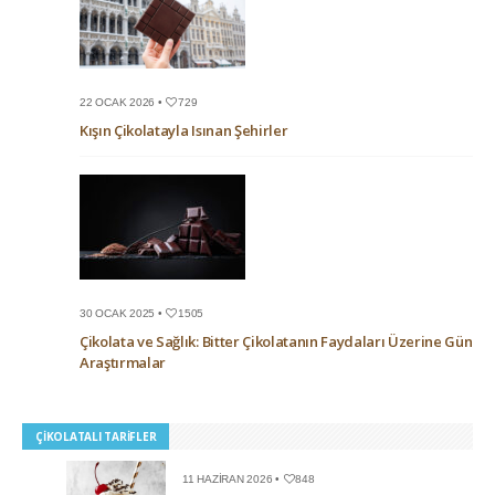
22 OCAK 2026 •
729
Kışın Çikolatayla Isınan Şehirler
30 OCAK 2025 •
1505
Çikolata ve Sağlık: Bitter Çikolatanın Faydaları Üzerine Güncel
Araştırmalar
ÇIKOLATALI TARIFLER
11 HAZIRAN 2026 •
848