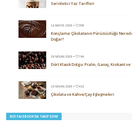
Serinletici Yaz Tarifleri
14 MAYIS 2026 •
359
Konçlama: Çikolatanın Pürüzsüzlüğü Nerede
Doğar?
29 NISAN 2026 •
744
Dört Klasik Dolgu: Pralin, Ganaj, Krokant ve Trü
16 NISAN 2026 •
413
Çikolata ve Kahve/Çay Eşleşmeleri
BIZI FACEBOOK’DA TAKIP EDIN!