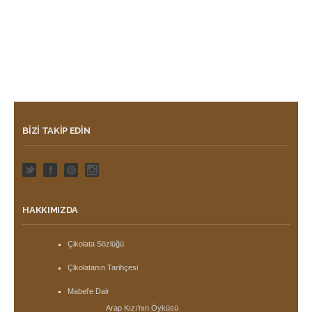
BIZI TAKIP EDIN
HAKKIMIZDA
Çikolata Sözlüğü
Çikolatanın Tarihçesi
Mabel’e Dair
Arap Kızı’nın Öyküsü