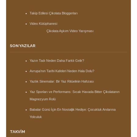
Takip Edilesi Çikolata Bloggerları
Video Kütüphanesi
Çikolata Aşkım Video Yarışması
SON YAZILAR
Yazın Tadı Neden Daha Farklı Gelir?
Avrupa’nın Tarihi Kafeleri Neden Hala Dolu?
Yazlık Sinemalar: Bir Yaz Ritüelinin Hafızası
Yaz Sporları ve Performans: Sıcak Havada Bitter Çikolatanın
Magnezyum Rolü
Babalar Günü İçin En Nostaljik Hediye: Çocukluk Anılarına
Yolculuk
TAKVIM