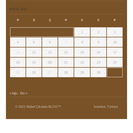
EYLÜL 2017
P
S
Ç
P
C
C
P
1
2
3
4
5
6
7
8
9
10
11
12
13
14
15
16
17
18
19
20
21
22
23
24
25
26
27
28
29
30
« Ağu
Eki »
© 2021 Mabel Çikolata BLOG™
İstanbul, Türkiye