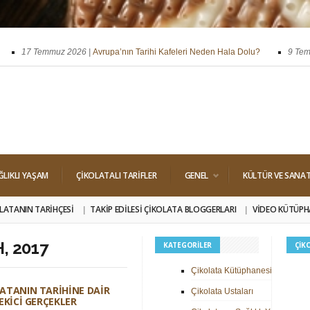
17 Temmuz 2026 |
Avrupa’nın Tarihi Kafeleri Neden Hala Dolu?
9 Temmuz
ssi
29 Nisan 2026 |
Dört Klasik Dolgu: Pralin, Ganaj, Krokant ve Trüf
ĞLIKLI YAŞAM
ÇIKOLATALI TARIFLER
GENEL
KÜLTÜR VE SANA
LATANIN TARIHÇESI
TAKIP EDILESI ÇIKOLATA BLOGGERLARI
VIDEO KÜTÜPH
, 2017
KATEGORILER
ÇIK
Çikolata Kütüphanesi
ATANIN TARIHINE DAIR
Çikolata Ustaları
ÇEKICI GERÇEKLER