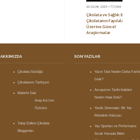
30 OCAK 2025 •
1506
Çikolata ve Sağlık: Bitter
Çikolatanın Faydaları
Üzerine Güncel
Araştırmalar
AKKIMIZDA
SON YAZILAR
Çikolata Sözlüğü
Yazın Tadı Neden Daha Farkl
Gelir?
Çikolatanın Tarihçesi
Avrupa’nın Tarihi Kafeleri
Mabel’e Dair
Neden Hala Dolu?
Arap Kızı’nın
Öyküsü
Yazlık Sinemalar: Bir Yaz
Ritüelinin Hafızası
Takip Edilesi Çikolata
Yaz Sporları ve Performans:
Bloggerları
Sıcak Havada Bitter