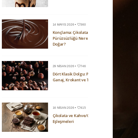
14 MAYIS 2026 •
360
Konçlama: Çikolatanın
Pürüzsüzlüğü Nerede
Doğar?
29 NISAN 2026 •
746
Dört Klasik Dolgu: Pralin,
Ganaj, Krokant ve Trüf
16 NISAN 2026 •
415
Çikolata ve Kahve/Çay
Eşleşmeleri