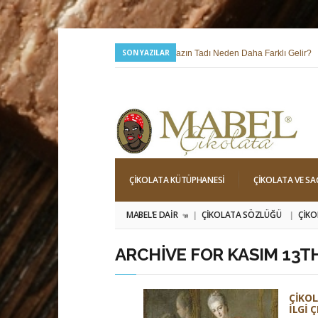
SON YAZILAR
24 Temmuz 2026 |
Yazın Tadı Neden Daha Farklı Gelir?
6 Mayıs 2026 |
Hıdırellez; Dilek, Niyet ve Baharı Karşılama Hi
ÇIKOLATA KÜTÜPHANESI
ÇIKOLATA VE SA
MABEL’E DAIR
ÇIKOLATA SÖZLÜĞÜ
ÇIKO
»
ARCHIVE FOR KASIM 13TH
ÇIKOL
İLGI 