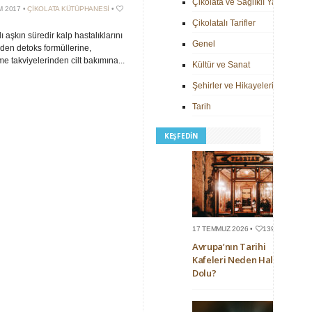
Çikolata ve Sağlıklı Yaşam
M 2017 •
ÇIKOLATA KÜTÜPHANESI
•
Çikolatalı Tarifler
ı aşkın süredir kalp hastalıklarını
Genel
en detoks formüllerine,
e takviyelerinden cilt bakımına...
Kültür ve Sanat
Şehirler ve Hikayeleri
Tarih
KEŞFEDIN
17 TEMMUZ 2026 •
139
Avrupa’nın Tarihi
Kafeleri Neden Hala
Dolu?