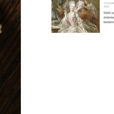
13 KASI
4822
5000 yıl
önlemed
beslenm