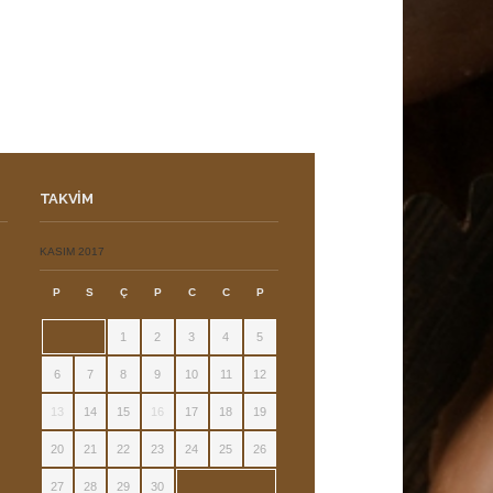
TAKVIM
ı
KASIM 2017
P
S
Ç
P
C
C
P
1
2
3
4
5
6
7
8
9
10
11
12
13
14
15
16
17
18
19
20
21
22
23
24
25
26
27
28
29
30