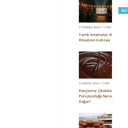
BIZ
9 TEMMUZ 2026 •
169
Yazlık Sinemalar: Bir Yaz
Ritüelinin Hafızası
14 MAYIS 2026 •
360
Konçlama: Çikolatanın
Pürüzsüzlüğü Nerede
Doğar?