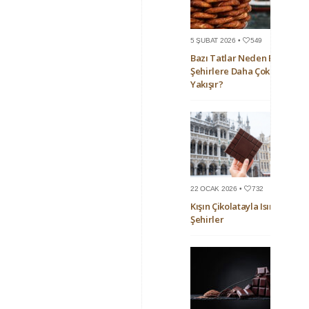
5 ŞUBAT 2026 •
549
Bazı Tatlar Neden Bazı
Şehirlere Daha Çok
Yakışır?
22 OCAK 2026 •
732
Kışın Çikolatayla Isınan
Şehirler