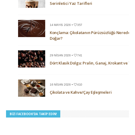
Serinletici Yaz Tarifleri
14 MAYIS 2026 •
357
Konçlama: Çikolatanın Pürüzsüzlüğü Nerede
Doğar?
29 NISAN 2026 •
741
Dört Klasik Dolgu: Pralin, Ganaj, Krokant ve Trü
16 NISAN 2026 •
410
Çikolata ve Kahve/Çay Eşleşmeleri
BIZI FACEBOOK’DA TAKIP EDIN!