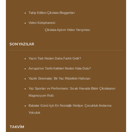
Takip Edilesi Çikolata Bloggerları
Video Kütüphanesi
Çikolata Aşkım Video Yarışması
SON YAZILAR
Yazın Tadı Neden Daha Farklı Gelir?
Avrupa’nın Tarihi Kafeleri Neden Hala Dolu?
Yazlık Sinemalar: Bir Yaz Ritüelinin Hafızası
Yaz Sporları ve Performans: Sıcak Havada Bitter Çikolatanın
Magnezyum Rolü
Babalar Günü İçin En Nostaljik Hediye: Çocukluk Anılarına
Yolculuk
TAKVIM