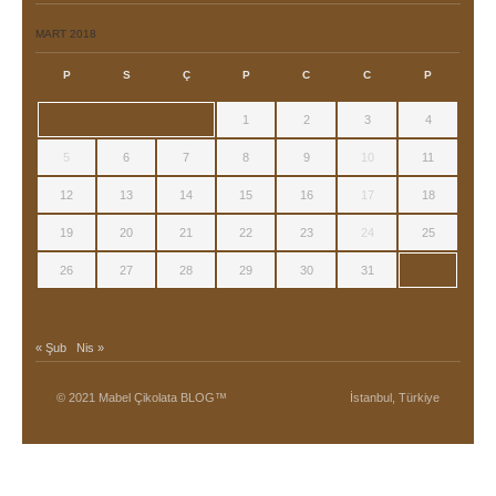
MART 2018
P
S
Ç
P
C
C
P
1
2
3
4
5
6
7
8
9
10
11
12
13
14
15
16
17
18
19
20
21
22
23
24
25
26
27
28
29
30
31
« Şub
Nis »
© 2021 Mabel Çikolata BLOG™
İstanbul, Türkiye