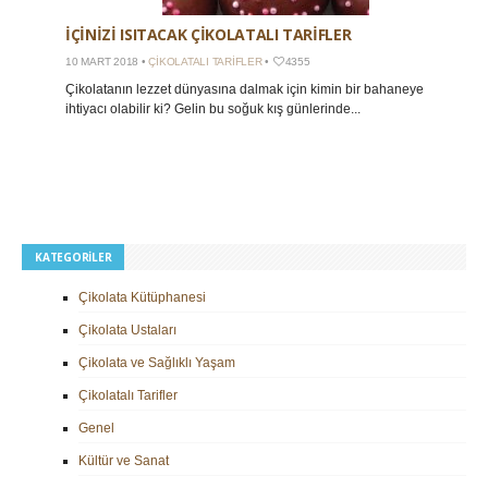
İÇINIZI ISITACAK ÇIKOLATALI TARIFLER
10 MART 2018 •
ÇIKOLATALI TARIFLER
•
4355
Çikolatanın lezzet dünyasına dalmak için kimin bir bahaneye
ihtiyacı olabilir ki? Gelin bu soğuk kış günlerinde...
KATEGORILER
Çikolata Kütüphanesi
Çikolata Ustaları
Çikolata ve Sağlıklı Yaşam
Çikolatalı Tarifler
Genel
Kültür ve Sanat