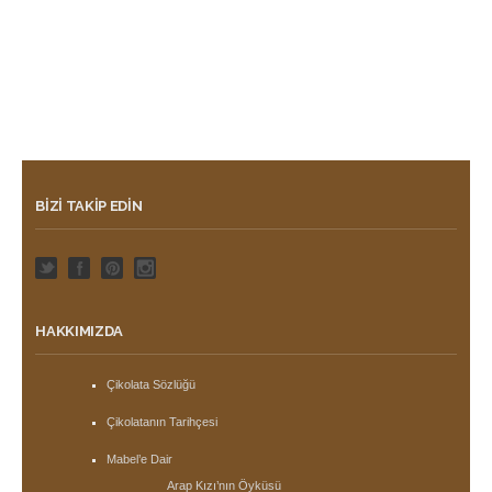
BIZI TAKIP EDIN
HAKKIMIZDA
Çikolata Sözlüğü
Çikolatanın Tarihçesi
Mabel’e Dair
Arap Kızı’nın Öyküsü