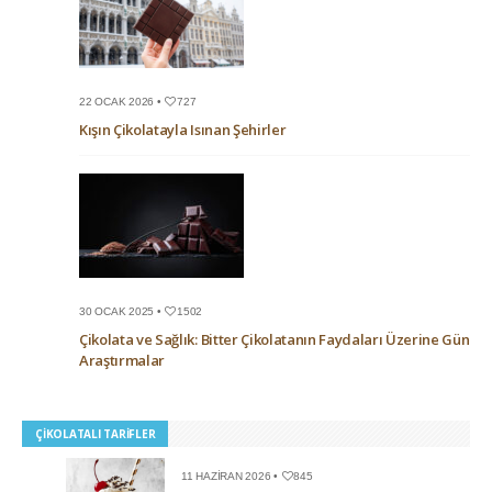
22 OCAK 2026 •
727
Kışın Çikolatayla Isınan Şehirler
30 OCAK 2025 •
1502
Çikolata ve Sağlık: Bitter Çikolatanın Faydaları Üzerine Güncel
Araştırmalar
ÇIKOLATALI TARIFLER
11 HAZIRAN 2026 •
845