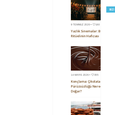
BIZ
9 TEMMUZ 2026 •
160
Yazlık Sinemalar: Bir Yaz
Ritüelinin Hafızası
14 MAYIS 2026 •
355
Konçlama: Çikolatanın
Pürüzsüzlüğü Nerede
Doğar?