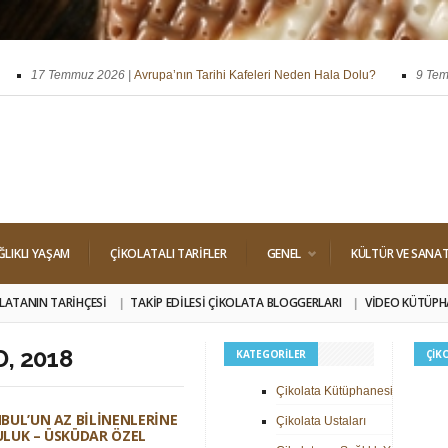
17 Temmuz 2026 |
Avrupa’nın Tarihi Kafeleri Neden Hala Dolu?
9 Temmuz
ssi
29 Nisan 2026 |
Dört Klasik Dolgu: Pralin, Ganaj, Krokant ve Trüf
ĞLIKLI YAŞAM
ÇIKOLATALI TARIFLER
GENEL
KÜLTÜR VE SANA
LATANIN TARIHÇESI
TAKIP EDILESI ÇIKOLATA BLOGGERLARI
VIDEO KÜTÜPH
, 2018
KATEGORILER
ÇIK
Çikolata Kütüphanesi
BUL’UN AZ BILINENLERINE
Çikolata Ustaları
LUK – ÜSKÜDAR ÖZEL