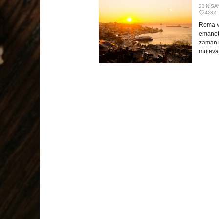
23 NISA
4232
Roma v
emanet
zamanın
mütevazı