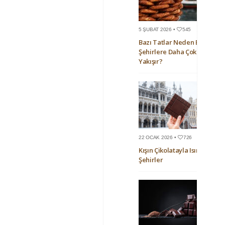
5 ŞUBAT 2026 •
545
Bazı Tatlar Neden Bazı
Şehirlere Daha Çok
Yakışır?
22 OCAK 2026 •
726
Kışın Çikolatayla Isınan
Şehirler