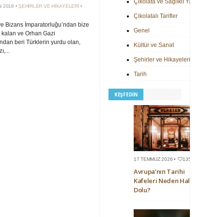
Çikolata ve Sağlıklı Yaşam
N 2018 •
ŞEHIRLER VE HIKAYELERI
•
Çikolatalı Tarifler
e Bizans İmparatorluğu’ndan bize
Genel
 kalan ve Orhan Gazi
dan beri Türklerin yurdu olan,
Kültür ve Sanat
,...
Şehirler ve Hikayeleri
Tarih
KEŞFEDIN
17 TEMMUZ 2026 •
135
Avrupa’nın Tarihi
Kafeleri Neden Hala
Dolu?