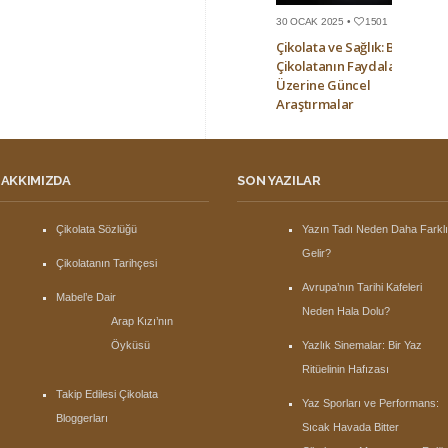
30 OCAK 2025 •
1501
Çikolata ve Sağlık: Bitter
Çikolatanın Faydaları
Üzerine Güncel
Araştırmalar
AKKIMIZDA
SON YAZILAR
Çikolata Sözlüğü
Yazın Tadı Neden Daha Farkl
Gelir?
Çikolatanın Tarihçesi
Avrupa’nın Tarihi Kafeleri
Mabel’e Dair
Neden Hala Dolu?
Arap Kızı’nın
Öyküsü
Yazlık Sinemalar: Bir Yaz
Ritüelinin Hafızası
Takip Edilesi Çikolata
Yaz Sporları ve Performans:
Bloggerları
Sıcak Havada Bitter