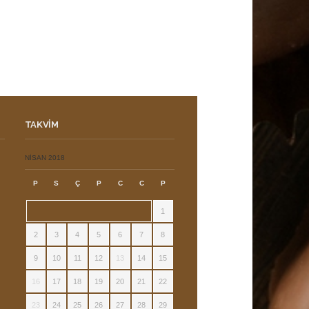
TAKVIM
ı
NISAN 2018
P
S
Ç
P
C
C
P
1
2
3
4
5
6
7
8
9
10
11
12
13
14
15
16
17
18
19
20
21
22
23
24
25
26
27
28
29