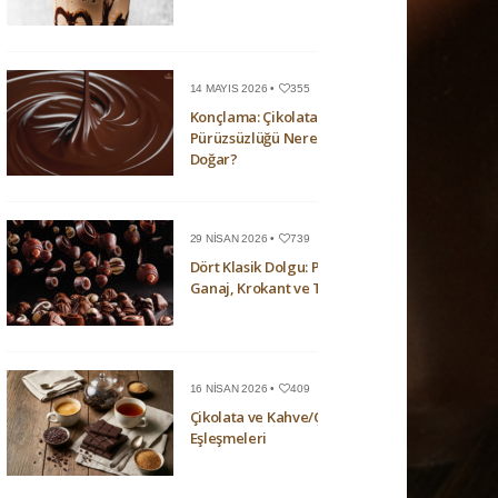
14 MAYIS 2026 •
355
Konçlama: Çikolatanın
Pürüzsüzlüğü Nerede
Doğar?
29 NISAN 2026 •
739
Dört Klasik Dolgu: Pralin,
Ganaj, Krokant ve Trüf
16 NISAN 2026 •
409
Çikolata ve Kahve/Çay
Eşleşmeleri