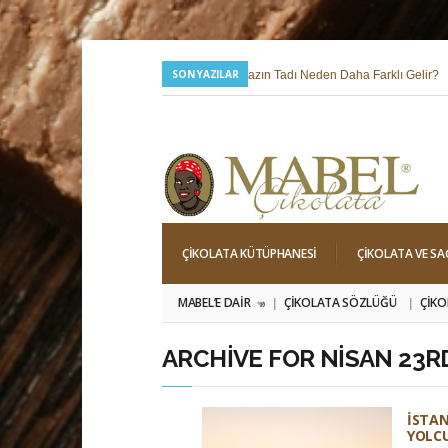
SON YAZILAR
24 Temmuz 2026 |
Yazın Tadı Neden Daha Farklı Gelir?
6 Mayıs 2026 |
Hıdırellez; Dilek, Niyet ve Baharı Karşılama Hi
ÇIKOLATA KÜTÜPHANESI
ÇIKOLATA VE SA
MABEL’E DAIR
ÇIKOLATA SÖZLÜĞÜ
ÇIKO
»
ARCHIVE FOR NISAN 23RD
İSTAN
YOLCU