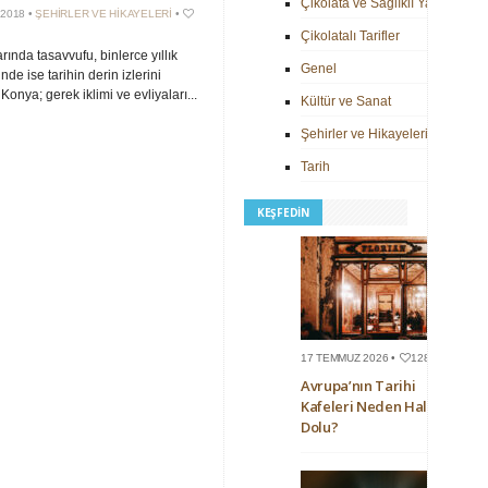
Çikolata ve Sağlıklı Yaşam
 2018 •
ŞEHIRLER VE HIKAYELERI
•
Çikolatalı Tarifler
rında tasavvufu, binlerce yıllık
Genel
de ise tarihin derin izlerini
Konya; gerek iklimi ve evliyaları...
Kültür ve Sanat
Şehirler ve Hikayeleri
Tarih
KEŞFEDIN
17 TEMMUZ 2026 •
128
Avrupa’nın Tarihi
Kafeleri Neden Hala
Dolu?