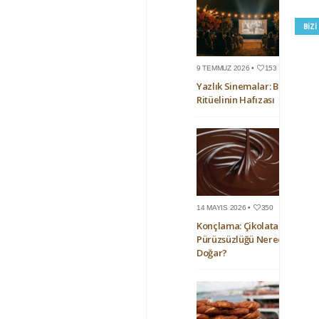
BIZ
9 TEMMUZ 2026 •
153
Yazlık Sinemalar: Bir Yaz
Ritüelinin Hafızası
14 MAYIS 2026 •
350
Konçlama: Çikolatanın
Pürüzsüzlüğü Nerede
Doğar?