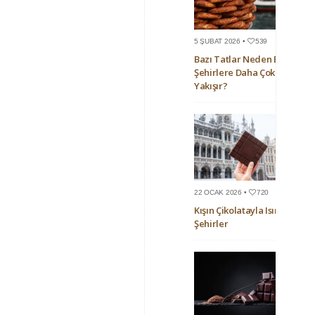
5 ŞUBAT 2026 •
539
Bazı Tatlar Neden Bazı
Şehirlere Daha Çok
Yakışır?
22 OCAK 2026 •
720
Kışın Çikolatayla Isınan
Şehirler