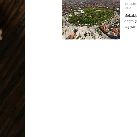
12 EKIM
2616
Sokakla
geçmişin
taşıyan 