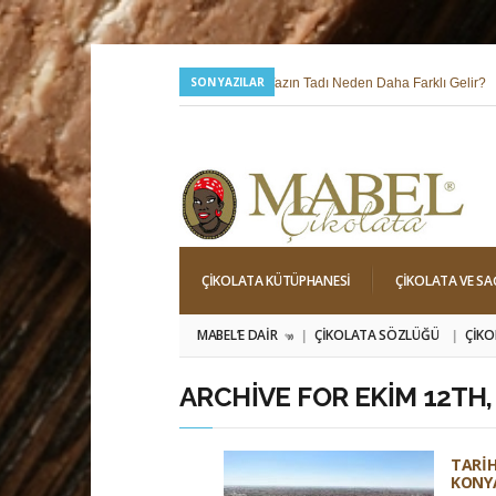
SON YAZILAR
24 Temmuz 2026 |
Yazın Tadı Neden Daha Farklı Gelir?
6 Mayıs 2026 |
Hıdırellez; Dilek, Niyet ve Baharı Karşılama Hi
ÇIKOLATA KÜTÜPHANESI
ÇIKOLATA VE SA
MABEL’E DAIR
ÇIKOLATA SÖZLÜĞÜ
ÇIKO
»
ARCHIVE FOR EKIM 12TH,
TARIH
KONY