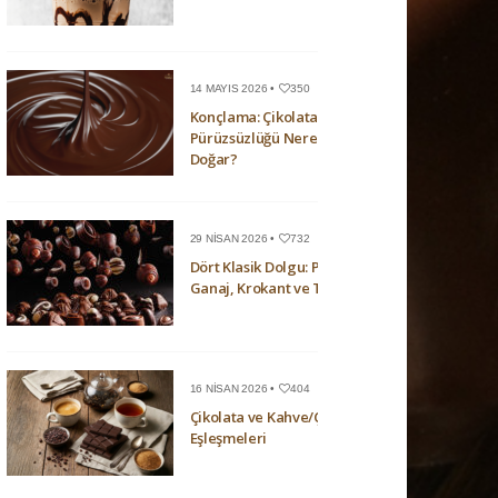
14 MAYIS 2026 •
350
Konçlama: Çikolatanın
Pürüzsüzlüğü Nerede
Doğar?
29 NISAN 2026 •
732
Dört Klasik Dolgu: Pralin,
Ganaj, Krokant ve Trüf
16 NISAN 2026 •
404
Çikolata ve Kahve/Çay
Eşleşmeleri