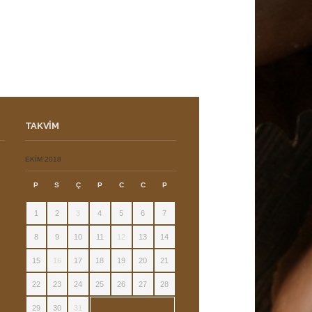
TAKVIM
ı
EKIM 2018
P
S
Ç
P
C
C
P
1
2
3
4
5
6
7
8
9
10
11
12
13
14
15
16
17
18
19
20
21
22
23
24
25
26
27
28
29
30
31