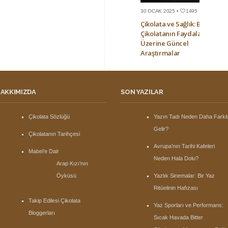
30 OCAK 2025 •
1495
Çikolata ve Sağlık: Bitter
Çikolatanın Faydaları
Üzerine Güncel
Araştırmalar
AKKIMIZDA
SON YAZILAR
Çikolata Sözlüğü
Yazın Tadı Neden Daha Farkl
Gelir?
Çikolatanın Tarihçesi
Avrupa’nın Tarihi Kafeleri
Mabel’e Dair
Neden Hala Dolu?
Arap Kızı’nın
Öyküsü
Yazlık Sinemalar: Bir Yaz
Ritüelinin Hafızası
Takip Edilesi Çikolata
Yaz Sporları ve Performans:
Bloggerları
Sıcak Havada Bitter