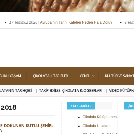
17 Temmuz 2026 |
Avrupa’nın Tarihi Kafeleri Neden Hala Dolu?
9 Temmuz
ssi
29 Nisan 2026 |
Dört Klasik Dolgu: Pralin, Ganaj, Krokant ve Trüf
ĞLIKLI YAŞAM
ÇIKOLATALI TARIFLER
GENEL
KÜLTÜR VE SANA
LATANIN TARIHÇESI
TAKIP EDILESI ÇIKOLATA BLOGGERLARI
VIDEO KÜTÜPH
 2018
KATEGORILER
ÇIK
Çikolata Kütüphanesi
E DOKUNAN KUTLU ŞEHIR:
Çikolata Ustaları
A