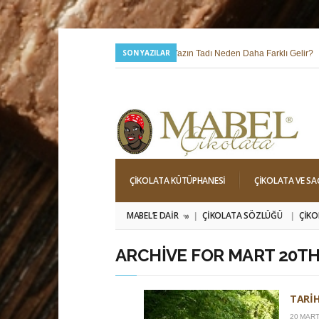
SON YAZILAR
24 Temmuz 2026 |
Yazın Tadı Neden Daha Farklı Gelir?
6 Mayıs 2026 |
Hıdırellez; Dilek, Niyet ve Baharı Karşılama Hi
ÇIKOLATA KÜTÜPHANESI
ÇIKOLATA VE SA
MABEL’E DAIR
ÇIKOLATA SÖZLÜĞÜ
ÇIKO
»
ARCHIVE FOR MART 20TH,
TARI
20 MART