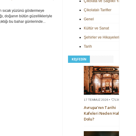
Çikolata ve Sağlıklı Yaşam
Çikolatalı Tarifler
n sıcak yüzünü göstermeye
ğı, doğanın bütün güzellikleriyle
Genel
çıktığı bu bahar günlerinde...
Kültür ve Sanat
Şehirler ve Hikayeleri
Tarih
KEŞFEDIN
17 TEMMUZ 2026 •
136
Avrupa’nın Tarihi
Kafeleri Neden Hala
Dolu?