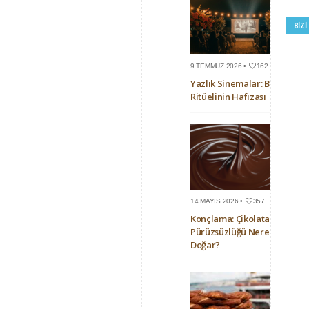
BIZ
9 TEMMUZ 2026 •
162
Yazlık Sinemalar: Bir Yaz
Ritüelinin Hafızası
14 MAYIS 2026 •
357
Konçlama: Çikolatanın
Pürüzsüzlüğü Nerede
Doğar?