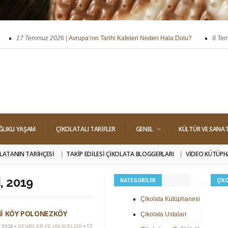
17 Temmuz 2026 |
Avrupa’nın Tarihi Kafeleri Neden Hala Dolu?
9 Temmuz
ssi
29 Nisan 2026 |
Dört Klasik Dolgu: Pralin, Ganaj, Krokant ve Trüf
ĞLIKLI YAŞAM
ÇIKOLATALI TARIFLER
GENEL
KÜLTÜR VE SANA
LATANIN TARIHÇESI
TAKIP EDILESI ÇIKOLATA BLOGGERLARI
VIDEO KÜTÜPH
 2019
KATEGORILER
ÇIK
Çikolata Kütüphanesi
HI KÖY POLONEZKÖY
Çikolata Ustaları
 2019 •
ŞEHIRLER VE HIKAYELERI
•