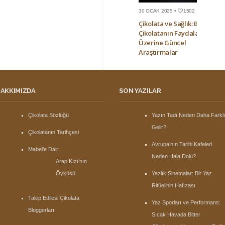
30 OCAK 2025 •
1502
Çikolata ve Sağlık: Bitter
Çikolatanın Faydaları
Üzerine Güncel
Araştırmalar
AKKIMIZDA
SON YAZILAR
Çikolata Sözlüğü
Yazın Tadı Neden Daha Farkl
Gelir?
Çikolatanın Tarihçesi
Avrupa’nın Tarihi Kafeleri
Mabel’e Dair
Neden Hala Dolu?
Arap Kızı’nın
Öyküsü
Yazlık Sinemalar: Bir Yaz
Ritüelinin Hafızası
Takip Edilesi Çikolata
Yaz Sporları ve Performans:
Bloggerları
Sıcak Havada Bitter