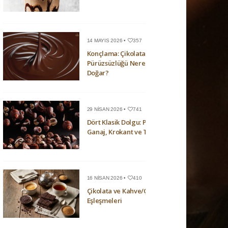
14 MAYIS 2026 •
357
Konçlama: Çikolatanın
Pürüzsüzlüğü Nerede
Doğar?
29 NISAN 2026 •
741
Dört Klasik Dolgu: Pralin,
Ganaj, Krokant ve Trüf
16 NISAN 2026 •
410
Çikolata ve Kahve/Çay
Eşleşmeleri