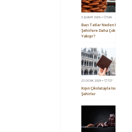
5 ŞUBAT 2026 •
546
Bazı Tatlar Neden Bazı
Şehirlere Daha Çok
Yakışır?
22 OCAK 2026 •
727
Kışın Çikolatayla Isınan
Şehirler