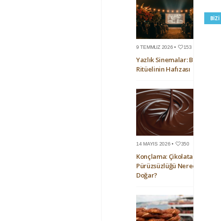
BIZ
9 TEMMUZ 2026 •
153
Yazlık Sinemalar: Bir Yaz
Ritüelinin Hafızası
14 MAYIS 2026 •
350
Konçlama: Çikolatanın
Pürüzsüzlüğü Nerede
Doğar?