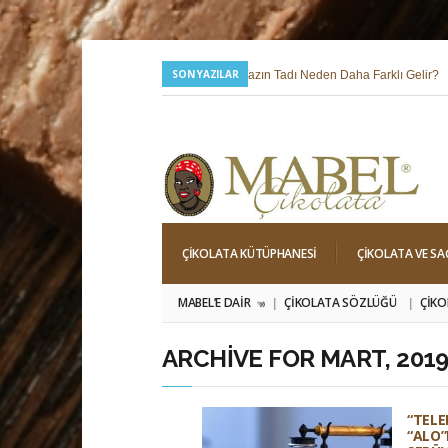
SON YAZILAR
24 Temmuz 2026 |
Yazın Tadı Neden Daha Farklı Gelir?
6 Mayıs 2026 |
Hıdırellez; Dilek, Niyet ve Baharı Karşılama Hi
ÇIKOLATA KÜTÜPHANESI
ÇIKOLATA VE SA
MABEL’E DAIR
ÇIKOLATA SÖZLÜĞÜ
ÇIKO
»
ARCHIVE FOR MART, 201
“TELE
“ALO”