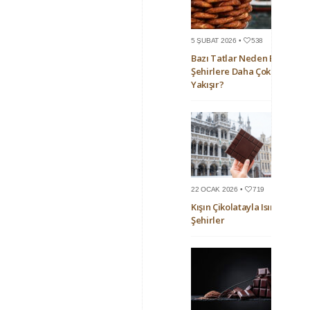
5 ŞUBAT 2026 •
538
Bazı Tatlar Neden Bazı
Şehirlere Daha Çok
Yakışır?
22 OCAK 2026 •
719
Kışın Çikolatayla Isınan
Şehirler