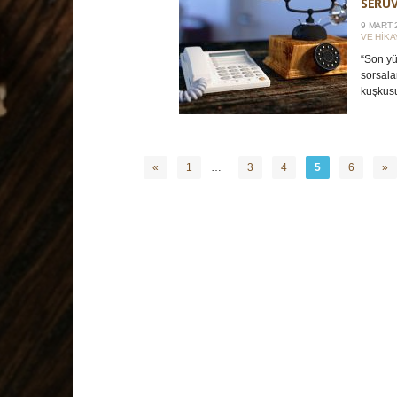
SERÜV
9 MART 
VE HIKA
“Son yüz
sorsala
kuşkusuz
«
1
…
3
4
5
6
»