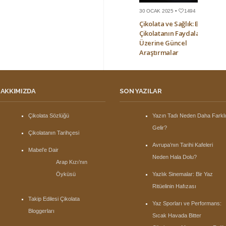
30 OCAK 2025 •
1494
Çikolata ve Sağlık: Bitter
Çikolatanın Faydaları
Üzerine Güncel
Araştırmalar
AKKIMIZDA
SON YAZILAR
Çikolata Sözlüğü
Yazın Tadı Neden Daha Farkl
Gelir?
Çikolatanın Tarihçesi
Avrupa’nın Tarihi Kafeleri
Mabel’e Dair
Neden Hala Dolu?
Arap Kızı’nın
Öyküsü
Yazlık Sinemalar: Bir Yaz
Ritüelinin Hafızası
Takip Edilesi Çikolata
Yaz Sporları ve Performans:
Bloggerları
Sıcak Havada Bitter