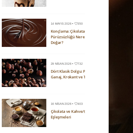
14 MAYIS 2026 •
350
Konçlama: Çikolatanın
Pürüzsüzlüğü Nerede
Doğar?
29 NISAN 2026 •
732
Dört Klasik Dolgu: Pralin,
Ganaj, Krokant ve Trüf
16 NISAN 2026 •
403
Çikolata ve Kahve/Çay
Eşleşmeleri