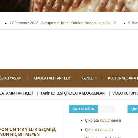
17 Temmuz 2026 |
Avrupa’nın Tarihi Kafeleri Neden Hala Dolu?
9 Temmuz
ssi
29 Nisan 2026 |
Dört Klasik Dolgu: Pralin, Ganaj, Krokant ve Trüf
ĞLIKLI YAŞAM
ÇIKOLATALI TARIFLER
GENEL
KÜLTÜR VE SANA
LATANIN TARIHÇESI
TAKIP EDILESI ÇIKOLATA BLOGGERLARI
VIDEO KÜTÜPH
9
KATEGORILER
ÇIK
Çikolata Kütüphanesi
FON”UN 143 YILLIK GEÇMIŞI,
Çikolata Ustaları
NUN HIÇ BITMEYEN