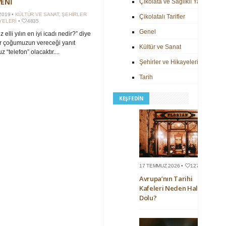
ENI
Çikolata ve Sağlıklı Yaşam
2019 •
KÜLTÜR VE SANAT
,
ŞEHIRLER
Çikolatalı Tarifler
YELERI
•
4835
Genel
 elli yılın en iyi icadı nedir?” diye
r çoğumuzun vereceği yanıt
Kültür ve Sanat
 “telefon” olacaktır....
Şehirler ve Hikayeleri
Tarih
KEŞFEDIN
17 TEMMUZ 2026 •
127
Avrupa’nın Tarihi
Kafeleri Neden Hala
Dolu?