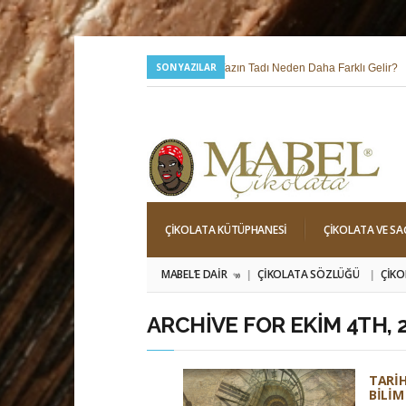
SON YAZILAR
24 Temmuz 2026 |
Yazın Tadı Neden Daha Farklı Gelir?
6 Mayıs 2026 |
Hıdırellez; Dilek, Niyet ve Baharı Karşılama Hi
ÇIKOLATA KÜTÜPHANESI
ÇIKOLATA VE SA
MABEL’E DAIR
ÇIKOLATA SÖZLÜĞÜ
ÇIKO
»
ARCHIVE FOR EKIM 4TH, 
TARI
BILIM