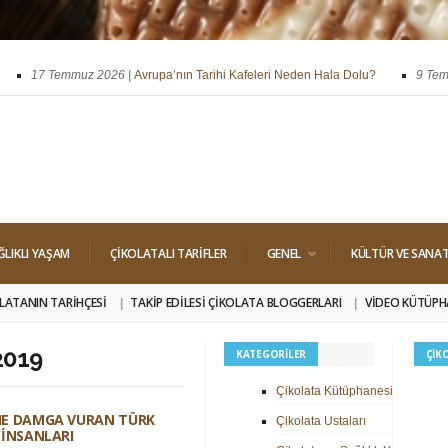
17 Temmuz 2026 |
Avrupa’nın Tarihi Kafeleri Neden Hala Dolu?
9 Temmuz
ssi
29 Nisan 2026 |
Dört Klasik Dolgu: Pralin, Ganaj, Krokant ve Trüf
ĞLIKLI YAŞAM
ÇIKOLATALI TARIFLER
GENEL
KÜLTÜR VE SANA
LATANIN TARIHÇESI
TAKIP EDILESI ÇIKOLATA BLOGGERLARI
VIDEO KÜTÜPH
2019
KATEGORILER
ÇIK
Çikolata Kütüphanesi
HE DAMGA VURAN TÜRK
Çikolata Ustaları
 İNSANLARI