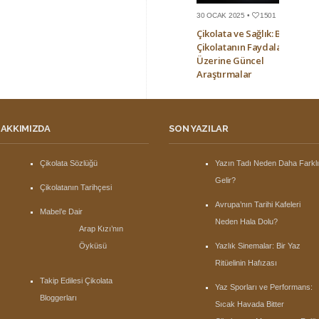
30 OCAK 2025 •
1501
Çikolata ve Sağlık: Bitter
Çikolatanın Faydaları
Üzerine Güncel
Araştırmalar
AKKIMIZDA
SON YAZILAR
Çikolata Sözlüğü
Yazın Tadı Neden Daha Farkl
Gelir?
Çikolatanın Tarihçesi
Avrupa’nın Tarihi Kafeleri
Mabel’e Dair
Neden Hala Dolu?
Arap Kızı’nın
Öyküsü
Yazlık Sinemalar: Bir Yaz
Ritüelinin Hafızası
Takip Edilesi Çikolata
Yaz Sporları ve Performans:
Bloggerları
Sıcak Havada Bitter