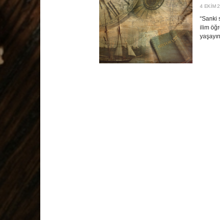
4 EKIM 
“Sanki 
ilim öğ
yaşayın