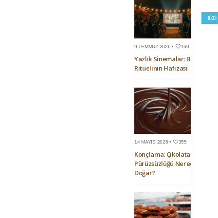
BIZ
9 TEMMUZ 2026 •
160
Yazlık Sinemalar: Bir Yaz
Ritüelinin Hafızası
14 MAYIS 2026 •
355
Konçlama: Çikolatanın
Pürüzsüzlüğü Nerede
Doğar?