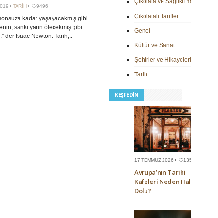
Çikolata ve Sağlıklı Yaşam
2019 •
TARIH
•
9496
Çikolatalı Tarifler
sonsuza kadar yaşayacakmış gibi
renin, sanki yarın ölecekmiş gibi
Genel
.” der Isaac Newton. Tarih,...
Kültür ve Sanat
Şehirler ve Hikayeleri
Tarih
KEŞFEDIN
17 TEMMUZ 2026 •
135
Avrupa’nın Tarihi
Kafeleri Neden Hala
Dolu?