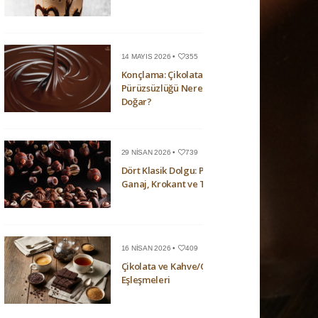
14 MAYIS 2026 •
355
Konçlama: Çikolatanın
Pürüzsüzlüğü Nerede
Doğar?
29 NISAN 2026 •
739
Dört Klasik Dolgu: Pralin,
Ganaj, Krokant ve Trüf
16 NISAN 2026 •
409
Çikolata ve Kahve/Çay
Eşleşmeleri