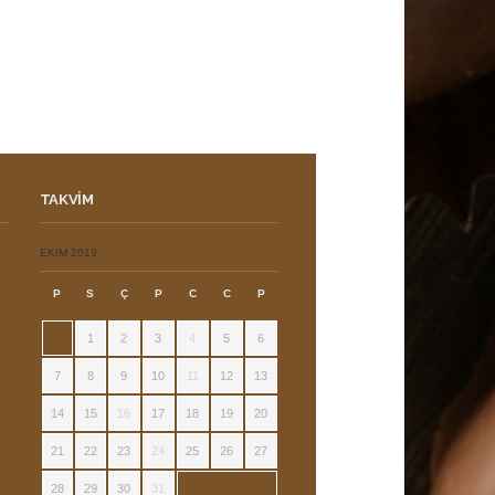
TAKVIM
ı
EKIM 2019
P
S
Ç
P
C
C
P
1
2
3
4
5
6
7
8
9
10
11
12
13
14
15
16
17
18
19
20
21
22
23
24
25
26
27
28
29
30
31