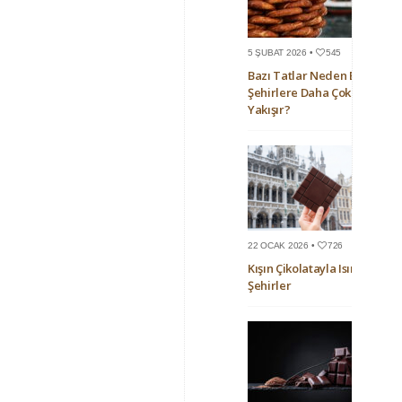
5 ŞUBAT 2026 •
545
Bazı Tatlar Neden Bazı
Şehirlere Daha Çok
Yakışır?
22 OCAK 2026 •
726
Kışın Çikolatayla Isınan
Şehirler