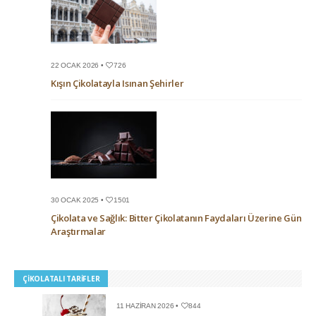
22 OCAK 2026 •
726
Kışın Çikolatayla Isınan Şehirler
30 OCAK 2025 •
1501
Çikolata ve Sağlık: Bitter Çikolatanın Faydaları Üzerine Güncel
Araştırmalar
ÇIKOLATALI TARIFLER
11 HAZIRAN 2026 •
844