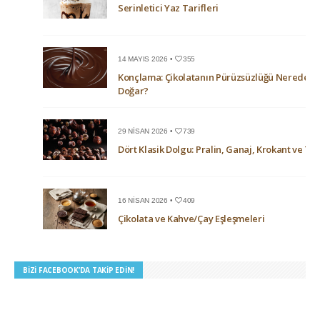
Serinletici Yaz Tarifleri
14 MAYIS 2026 •
355
Konçlama: Çikolatanın Pürüzsüzlüğü Nerede
Doğar?
29 NISAN 2026 •
739
Dört Klasik Dolgu: Pralin, Ganaj, Krokant ve Trü
16 NISAN 2026 •
409
Çikolata ve Kahve/Çay Eşleşmeleri
BIZI FACEBOOK’DA TAKIP EDIN!