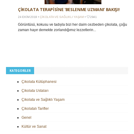
ÇIKOLATA TERAPISINE ‘BESLENME UZMANI’ BAKIŞI!
24 EKIM 2019 •
ÇIKOLATA VE SAĞLIKLI YAŞAM
•
2941
Görüntüsü, kokusu ve tadıyla bizi her daim cezbeden çikolata, çoğu
zaman hayır demekte zorlandığımız lezzetlerin...
KATEGORILER
Çikolata Kütüphanesi
Çikolata Ustaları
Çikolata ve Sağlıklı Yaşam
Çikolatalı Tarifler
Genel
Kültür ve Sanat