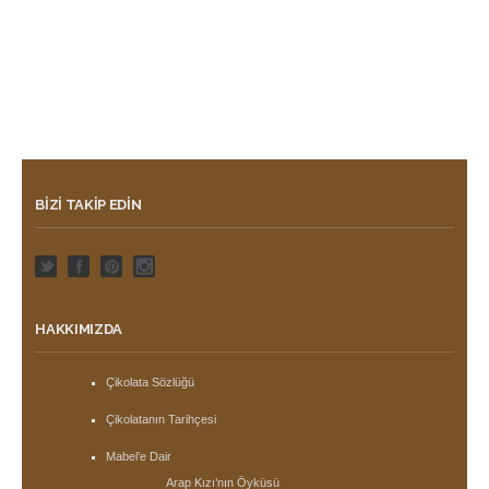
BIZI TAKIP EDIN
HAKKIMIZDA
Çikolata Sözlüğü
Çikolatanın Tarihçesi
Mabel’e Dair
Arap Kızı’nın Öyküsü