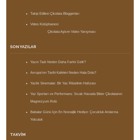
Takip Edilesi Çikolata Bloggerları
Video Kütüphanesi
Çikolata Aşkım Video Yarışması
SON YAZILAR
Yazın Tadı Neden Daha Farklı Gelir?
Avrupa’nın Tarihi Kafeleri Neden Hala Dolu?
Yazlık Sinemalar: Bir Yaz Ritüelinin Hafızası
Yaz Sporları ve Performans: Sıcak Havada Bitter Çikolatanın
Magnezyum Rolü
Babalar Günü İçin En Nostaljik Hediye: Çocukluk Anılarına
Yolculuk
TAKVIM