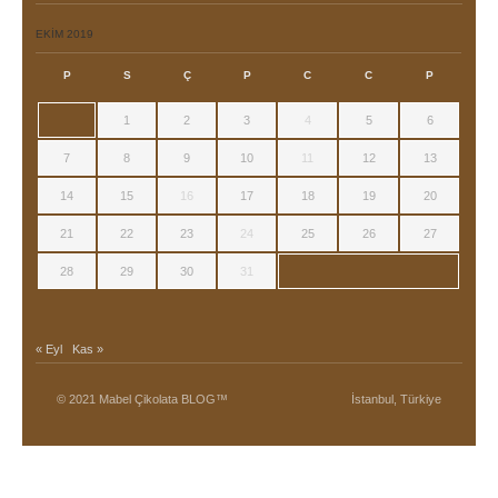
EKIM 2019
P
S
Ç
P
C
C
P
1
2
3
4
5
6
7
8
9
10
11
12
13
14
15
16
17
18
19
20
21
22
23
24
25
26
27
28
29
30
31
« Eyl
Kas »
© 2021 Mabel Çikolata BLOG™
İstanbul, Türkiye