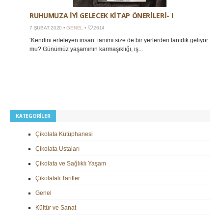
RUHUMUZA IYI GELECEK KITAP ÖNERILERI- I
7 ŞUBAT 2020 •
GENEL
•
2614
‘Kendini erteleyen insan’ tanımı size de bir yerlerden tanıdık geliyor
mu? Günümüz yaşamının karmaşıklığı, iş...
KATEGORILER
Çikolata Kütüphanesi
Çikolata Ustaları
Çikolata ve Sağlıklı Yaşam
Çikolatalı Tarifler
Genel
Kültür ve Sanat