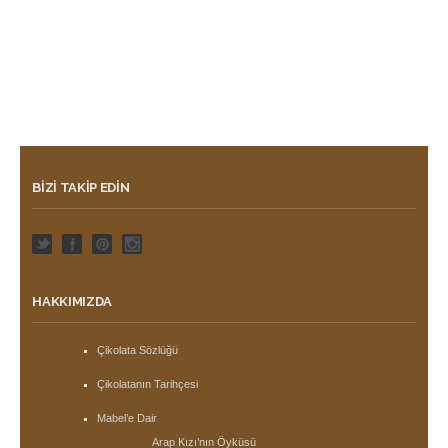
BIZI TAKIP EDIN
HAKKIMIZDA
Çikolata Sözlüğü
Çikolatanın Tarihçesi
Mabel’e Dair
Arap Kızı’nın Öyküsü