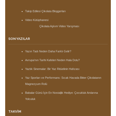
Takip Edilesi Çikolata Bloggerları
Video Kütüphanesi
Çikolata Aşkım Video Yarışması
SON YAZILAR
Yazın Tadı Neden Daha Farklı Gelir?
Avrupa’nın Tarihi Kafeleri Neden Hala Dolu?
Yazlık Sinemalar: Bir Yaz Ritüelinin Hafızası
Yaz Sporları ve Performans: Sıcak Havada Bitter Çikolatanın
Magnezyum Rolü
Babalar Günü İçin En Nostaljik Hediye: Çocukluk Anılarına
Yolculuk
TAKVIM