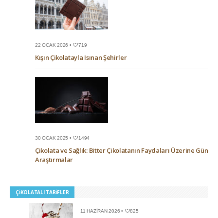
22 OCAK 2026 •
719
Kışın Çikolatayla Isınan Şehirler
30 OCAK 2025 •
1494
Çikolata ve Sağlık: Bitter Çikolatanın Faydaları Üzerine Güncel
Araştırmalar
ÇIKOLATALI TARIFLER
11 HAZIRAN 2026 •
825