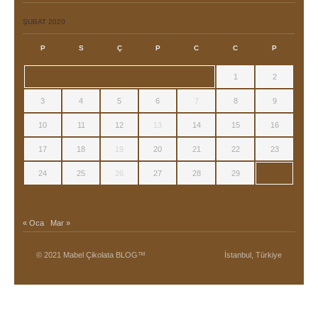
ŞUBAT 2020
P
S
Ç
P
C
C
P
1
2
3
4
5
6
7
8
9
10
11
12
13
14
15
16
17
18
19
20
21
22
23
24
25
26
27
28
29
« Oca
Mar »
© 2021 Mabel Çikolata BLOG™
İstanbul, Türkiye