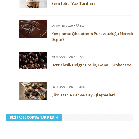
Serinletici Yaz Tarifleri
14 MAYIS 2026 •
350
Konçlama: Çikolatanın Pürüzsüzlüğü Nerede
Doğar?
29 NISAN 2026 •
732
Dört Klasik Dolgu: Pralin, Ganaj, Krokant ve Trü
16 NISAN 2026 •
404
Çikolata ve Kahve/Çay Eşleşmeleri
BIZI FACEBOOK’DA TAKIP EDIN!