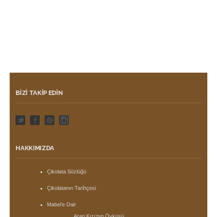
BIZI TAKIP EDIN
HAKKIMIZDA
Çikolata Sözlüğü
Çikolatanın Tarihçesi
Mabel’e Dair
Arap Kızı’nın Öyküsü