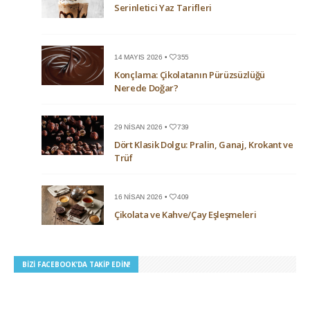
Serinletici Yaz Tarifleri
14 MAYIS 2026 •
355
Konçlama: Çikolatanın Pürüzsüzlüğü
Nerede Doğar?
29 NISAN 2026 •
739
Dört Klasik Dolgu: Pralin, Ganaj, Krokant ve
Trüf
16 NISAN 2026 •
409
Çikolata ve Kahve/Çay Eşleşmeleri
BIZI FACEBOOK’DA TAKIP EDIN!