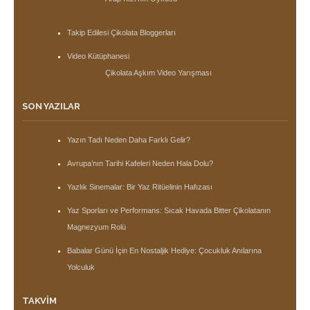
Takip Edilesi Çikolata Bloggerları
Video Kütüphanesi
Çikolata Aşkım Video Yarışması
SON YAZILAR
Yazın Tadı Neden Daha Farklı Gelir?
Avrupa’nın Tarihi Kafeleri Neden Hala Dolu?
Yazlık Sinemalar: Bir Yaz Ritüelinin Hafızası
Yaz Sporları ve Performans: Sıcak Havada Bitter Çikolatanın
Magnezyum Rolü
Babalar Günü İçin En Nostaljik Hediye: Çocukluk Anılarına
Yolculuk
TAKVIM