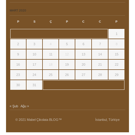
MART 2020
P
S
Ç
P
C
C
P
1
2
3
4
5
6
7
8
9
10
11
12
13
14
15
16
17
18
19
20
21
22
23
24
25
26
27
28
29
30
31
« Şub
Ağu »
© 2021 Mabel Çikolata BLOG™
İstanbul, Türkiye