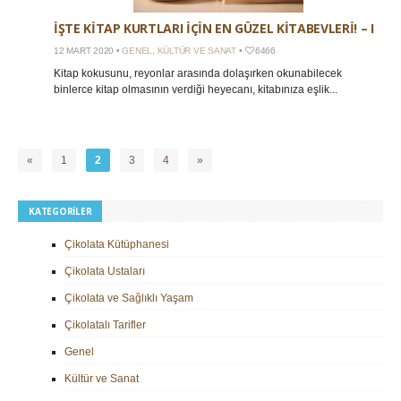
İŞTE KITAP KURTLARI IÇIN EN GÜZEL KITABEVLERI! – I
12 MART 2020 •
GENEL
,
KÜLTÜR VE SANAT
•
6466
Kitap kokusunu, reyonlar arasında dolaşırken okunabilecek
binlerce kitap olmasının verdiği heyecanı, kitabınıza eşlik...
«
1
2
3
4
»
KATEGORILER
Çikolata Kütüphanesi
Çikolata Ustaları
Çikolata ve Sağlıklı Yaşam
Çikolatalı Tarifler
Genel
Kültür ve Sanat