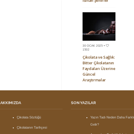
Isınan Şehirler
30 OCAK 2025 •
1502
Çikolata ve Sağlık:
Bitter Çikolatanın
Faydaları Üzerine
Güncel
Araştırmalar
AKKIMIZDA
SON YAZILAR
Çikolata Sözlüğü
Yazın Tadı Neden Daha Farkl
Gelir?
Çikolatanın Tarihçesi