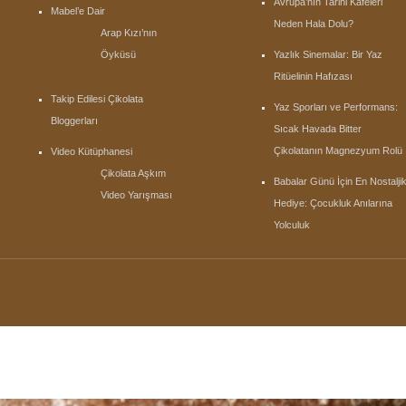
Avrupa’nın Tarihi Kafeleri
Mabel’e Dair
Neden Hala Dolu?
Arap Kızı’nın
Öyküsü
Yazlık Sinemalar: Bir Yaz
Ritüelinin Hafızası
Takip Edilesi Çikolata
Yaz Sporları ve Performans:
Bloggerları
Sıcak Havada Bitter
Çikolatanın Magnezyum Rolü
Video Kütüphanesi
Çikolata Aşkım
Babalar Günü İçin En Nostalji
Video Yarışması
Hediye: Çocukluk Anılarına
Yolculuk