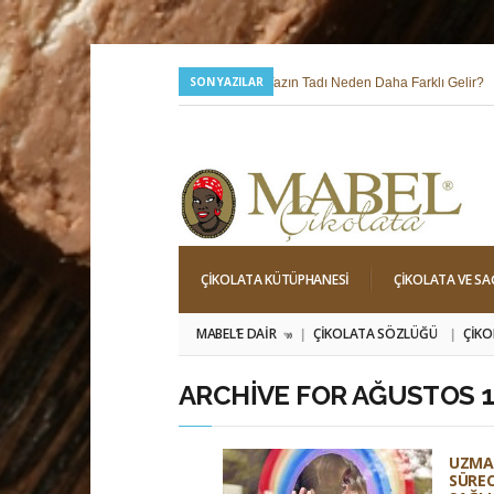
SON YAZILAR
24 Temmuz 2026 |
Yazın Tadı Neden Daha Farklı Gelir?
6 Mayıs 2026 |
Hıdırellez; Dilek, Niyet ve Baharı Karşılama Hi
ÇIKOLATA KÜTÜPHANESI
ÇIKOLATA VE SA
MABEL’E DAIR
ÇIKOLATA SÖZLÜĞÜ
ÇIKO
»
ARCHIVE FOR AĞUSTOS 1
UZMA
SÜREC