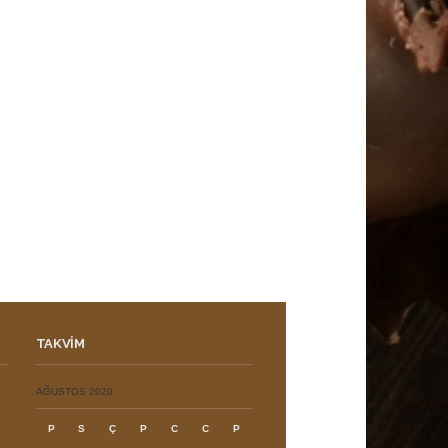
TAKVIM
ı
AĞUSTOS 2020
P
S
Ç
P
C
C
P