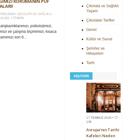
ĞIMIZI KORUMANIN PÜF
ALARI!
Çikolata ve Sağlıklı
Yaşam
TOS 2020 •
ÇIKOLATA VE SAĞLIKLI
GENEL
•
4676
Çikolatalı Tarifler
lışkanlıklarımızı, psikolojimizi,
Genel
rimizi ve çalışma biçimimizi, kısaca
amımızı son 6...
Kültür ve Sanat
Şehirler ve
Hikayeleri
Tarih
KEŞFEDIN
17 TEMMUZ 2026 •
136
Avrupa’nın Tarihi
Kafeleri Neden