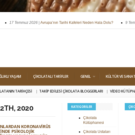
17 Temmuz 2026 |
Avrupa’nın Tarihi Kafeleri Neden Hala Dolu?
9 Temmuz
ssi
29 Nisan 2026 |
Dört Klasik Dolgu: Pralin, Ganaj, Krokant ve Trüf
ĞLIKLI YAŞAM
ÇIKOLATALI TARIFLER
GENEL
KÜLTÜR VE SANA
LATANIN TARIHÇESI
TAKIP EDILESI ÇIKOLATA BLOGGERLARI
VIDEO KÜTÜPH
2TH, 2020
KATEGORILER
ÇIK
Çikolata
Kütüphanesi
NLARDAN KORONAVIRÜS
INDE PSIKOLOJIK
Çikolata Ustaları