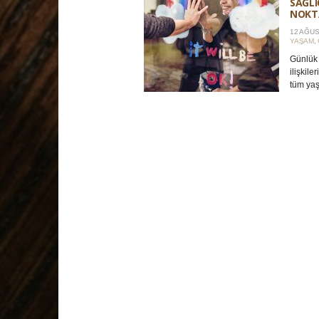
SAĞLI
NOKT
12 AĞUS
YAŞAM
,
Günlük a
ilişkile
tüm yaş