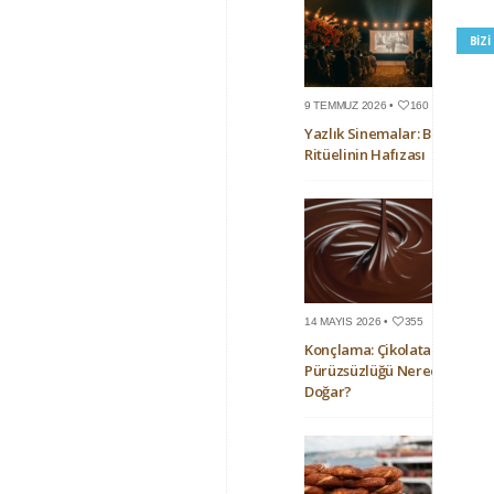
BIZ
9 TEMMUZ 2026 •
160
Yazlık Sinemalar: Bir Yaz
Ritüelinin Hafızası
14 MAYIS 2026 •
355
Konçlama: Çikolatanın
Pürüzsüzlüğü Nerede
Doğar?