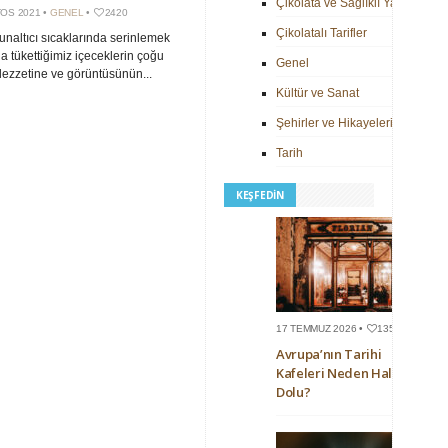
Çikolata ve Sağlıklı Yaşam
OS 2021 •
GENEL
•
2420
Çikolatalı Tarifler
unaltıcı sıcaklarında serinlemek
a tükettiğimiz içeceklerin çoğu
Genel
ezzetine ve görüntüsünün...
Kültür ve Sanat
Şehirler ve Hikayeleri
Tarih
KEŞFEDIN
17 TEMMUZ 2026 •
135
Avrupa’nın Tarihi
Kafeleri Neden Hala
Dolu?