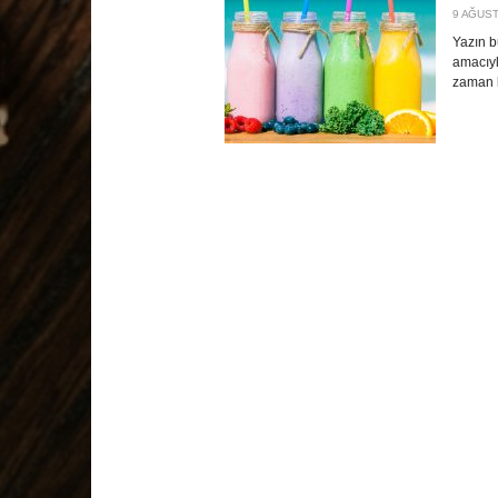
9 AĞUST
Yazın b
amacıyl
zaman l