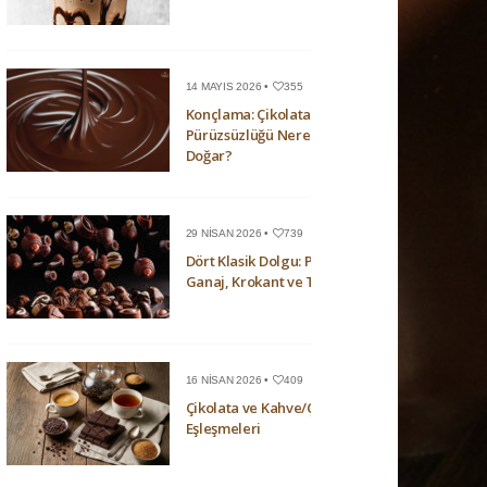
14 MAYIS 2026 •
355
Konçlama: Çikolatanın
Pürüzsüzlüğü Nerede
Doğar?
29 NISAN 2026 •
739
Dört Klasik Dolgu: Pralin,
Ganaj, Krokant ve Trüf
16 NISAN 2026 •
409
Çikolata ve Kahve/Çay
Eşleşmeleri