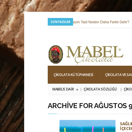
SON YAZILAR
24 Temmuz 2026 |
Yazın Tadı Neden Daha Farklı Gelir?
6 Mayıs 2026 |
Hıdırellez; Dilek, Niyet ve Baharı Karşılama Hi
ÇIKOLATA KÜTÜPHANESI
ÇIKOLATA VE SA
MABEL’E DAIR
ÇIKOLATA SÖZLÜĞÜ
ÇIKO
»
ARCHIVE FOR AĞUSTOS 9
SAĞLI
İÇECE