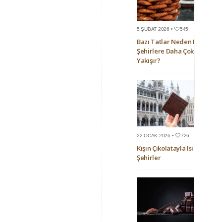
5 ŞUBAT 2026 •
545
Bazı Tatlar Neden Bazı
Şehirlere Daha Çok
Yakışır?
22 OCAK 2026 •
726
Kışın Çikolatayla Isınan
Şehirler