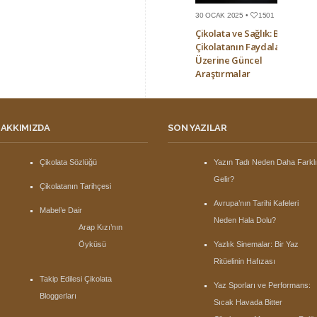
30 OCAK 2025 •
1501
Çikolata ve Sağlık: Bitter
Çikolatanın Faydaları
Üzerine Güncel
Araştırmalar
AKKIMIZDA
SON YAZILAR
Çikolata Sözlüğü
Yazın Tadı Neden Daha Farkl
Gelir?
Çikolatanın Tarihçesi
Avrupa’nın Tarihi Kafeleri
Mabel’e Dair
Neden Hala Dolu?
Arap Kızı’nın
Öyküsü
Yazlık Sinemalar: Bir Yaz
Ritüelinin Hafızası
Takip Edilesi Çikolata
Yaz Sporları ve Performans:
Bloggerları
Sıcak Havada Bitter