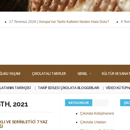
17 Temmuz 2026 |
Avrupa’nın Tarihi Kafeleri Neden Hala Dolu?
9 Temmuz
ssi
29 Nisan 2026 |
Dört Klasik Dolgu: Pralin, Ganaj, Krokant ve Trüf
ĞLIKLI YAŞAM
ÇIKOLATALI TARIFLER
GENEL
KÜLTÜR VE SANA
LATANIN TARIHÇESI
TAKIP EDILESI ÇIKOLATA BLOGGERLARI
VIDEO KÜTÜPH
TH, 2021
KATEGORILER
ÇIK
Çikolata Kütüphanesi
KLI VE SERINLETICI 7 YAZ
Çikolata Ustaları
ĞI