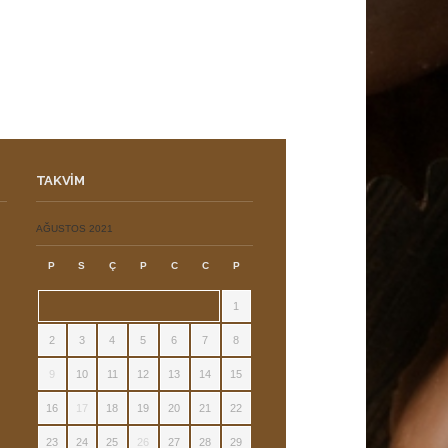
TAKVIM
ı
AĞUSTOS 2021
P
S
Ç
P
C
C
P
1
2
3
4
5
6
7
8
9
10
11
12
13
14
15
16
17
18
19
20
21
22
23
24
25
26
27
28
29