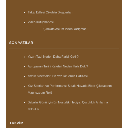
Takip Edilesi Çikolata Bloggerları
Video Kütüphanesi
Çikolata Aşkım Video Yarışması
SON YAZILAR
Yazın Tadı Neden Daha Farklı Gelir?
Avrupa’nın Tarihi Kafeleri Neden Hala Dolu?
Yazlık Sinemalar: Bir Yaz Ritüelinin Hafızası
Yaz Sporları ve Performans: Sıcak Havada Bitter Çikolatanın
Magnezyum Rolü
Babalar Günü İçin En Nostaljik Hediye: Çocukluk Anılarına
Yolculuk
TAKVIM