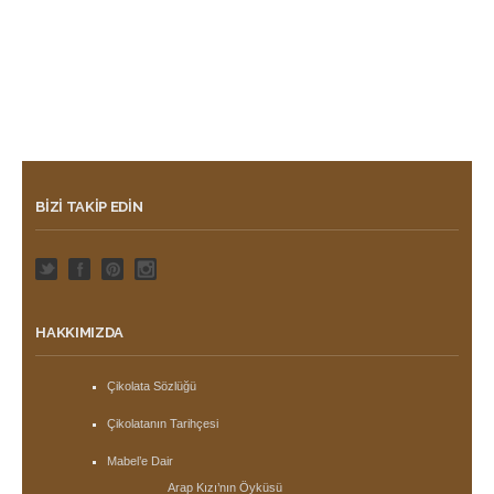
BIZI TAKIP EDIN
HAKKIMIZDA
Çikolata Sözlüğü
Çikolatanın Tarihçesi
Mabel’e Dair
Arap Kızı’nın Öyküsü