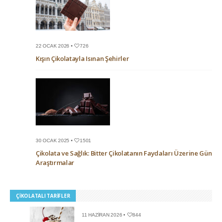
22 OCAK 2026 •
726
Kışın Çikolatayla Isınan Şehirler
30 OCAK 2025 •
1501
Çikolata ve Sağlık: Bitter Çikolatanın Faydaları Üzerine Güncel
Araştırmalar
ÇIKOLATALI TARIFLER
11 HAZIRAN 2026 •
844