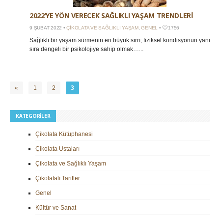
2022’YE YÖN VERECEK SAĞLIKLI YAŞAM TRENDLERI
9 ŞUBAT 2022 •
ÇIKOLATA VE SAĞLIKLI YAŞAM
,
GENEL
•
1756
Sağlıklı bir yaşam sürmenin en büyük sırrı; fiziksel kondisyonun yanı
sıra dengeli bir psikolojiye sahip olmak…...
«
1
2
3
KATEGORILER
Çikolata Kütüphanesi
Çikolata Ustaları
Çikolata ve Sağlıklı Yaşam
Çikolatalı Tarifler
Genel
Kültür ve Sanat