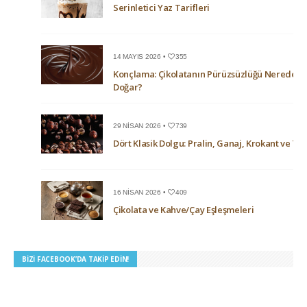
Serinletici Yaz Tarifleri
14 MAYIS 2026 •
355
Konçlama: Çikolatanın Pürüzsüzlüğü Nerede
Doğar?
29 NISAN 2026 •
739
Dört Klasik Dolgu: Pralin, Ganaj, Krokant ve Trü
16 NISAN 2026 •
409
Çikolata ve Kahve/Çay Eşleşmeleri
BIZI FACEBOOK’DA TAKIP EDIN!