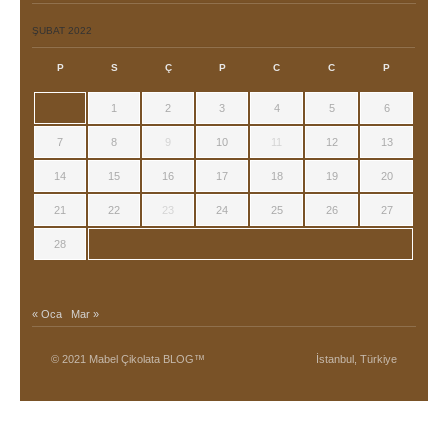
ŞUBAT 2022
P
S
Ç
P
C
C
P
1
2
3
4
5
6
7
8
9
10
11
12
13
14
15
16
17
18
19
20
21
22
23
24
25
26
27
28
« Oca
Mar »
© 2021 Mabel Çikolata BLOG™
İstanbul, Türkiye