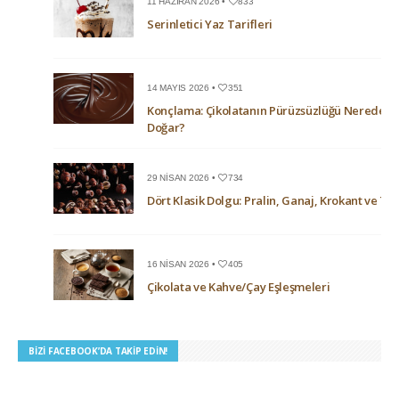
11 HAZIRAN 2026 •
833
Serinletici Yaz Tarifleri
14 MAYIS 2026 •
351
Konçlama: Çikolatanın Pürüzsüzlüğü Nerede
Doğar?
29 NISAN 2026 •
734
Dört Klasik Dolgu: Pralin, Ganaj, Krokant ve Trü
16 NISAN 2026 •
405
Çikolata ve Kahve/Çay Eşleşmeleri
BIZI FACEBOOK’DA TAKIP EDIN!