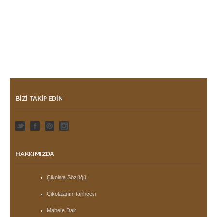
BIZI TAKIP EDIN
HAKKIMIZDA
Çikolata Sözlüğü
Çikolatanın Tarihçesi
Mabel’e Dair