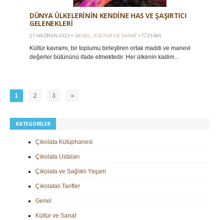
DÜNYA ÜLKELERININ KENDINE HAS VE ŞAŞIRTICI
GELENEKLERI
27 HAZIRAN 2022 •
GENEL
,
KÜLTÜR VE SANAT
•
21940
Kültür kavramı, bir toplumu birleştiren ortak maddi ve manevi
değerler bütününü ifade etmektedir. Her ülkenin kadim...
1
2
3
»
KATEGORILER
Çikolata Kütüphanesi
Çikolata Ustaları
Çikolata ve Sağlıklı Yaşam
Çikolatalı Tarifler
Genel
Kültür ve Sanat