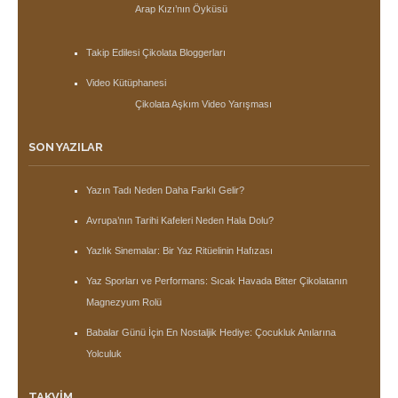
Arap Kızı’nın Öyküsü
Takip Edilesi Çikolata Bloggerları
Video Kütüphanesi
Çikolata Aşkım Video Yarışması
SON YAZILAR
Yazın Tadı Neden Daha Farklı Gelir?
Avrupa’nın Tarihi Kafeleri Neden Hala Dolu?
Yazlık Sinemalar: Bir Yaz Ritüelinin Hafızası
Yaz Sporları ve Performans: Sıcak Havada Bitter Çikolatanın
Magnezyum Rolü
Babalar Günü İçin En Nostaljik Hediye: Çocukluk Anılarına
Yolculuk
TAKVIM