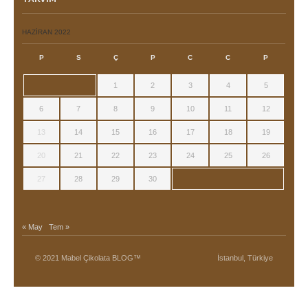
HAZIRAN 2022
P
S
Ç
P
C
C
P
1
2
3
4
5
6
7
8
9
10
11
12
13
14
15
16
17
18
19
20
21
22
23
24
25
26
27
28
29
30
« May
Tem »
© 2021 Mabel Çikolata BLOG™
İstanbul, Türkiye