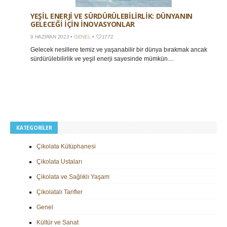
YEŞIL ENERJI VE SÜRDÜRÜLEBILIRLIK: DÜNYANIN
GELECEĞI IÇIN İNOVASYONLAR
9 HAZIRAN 2023 •
GENEL
•
1772
Gelecek nesillere temiz ve yaşanabilir bir dünya bırakmak ancak
sürdürülebilirlik ve yeşil enerji sayesinde mümkün....
KATEGORILER
Çikolata Kütüphanesi
Çikolata Ustaları
Çikolata ve Sağlıklı Yaşam
Çikolatalı Tarifler
Genel
Kültür ve Sanat