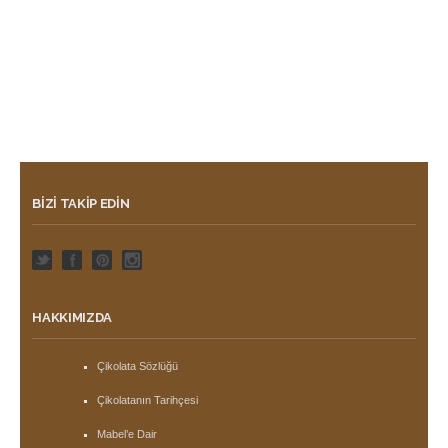
BIZI TAKIP EDIN
HAKKIMIZDA
Çikolata Sözlüğü
Çikolatanın Tarihçesi
Mabel’e Dair