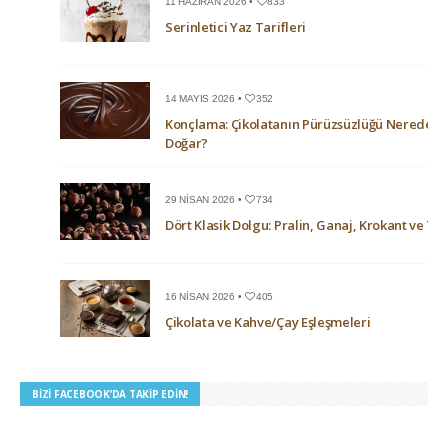
11 HAZIRAN 2026 •
833
Serinletici Yaz Tarifleri
14 MAYIS 2026 •
352
Konçlama: Çikolatanın Pürüzsüzlüğü Nerede
Doğar?
29 NISAN 2026 •
734
Dört Klasik Dolgu: Pralin, Ganaj, Krokant ve Trü
16 NISAN 2026 •
405
Çikolata ve Kahve/Çay Eşleşmeleri
BIZI FACEBOOK’DA TAKIP EDIN!