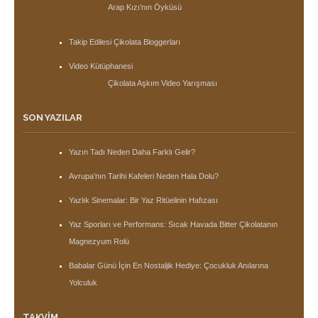
Arap Kızı’nın Öyküsü
Takip Edilesi Çikolata Bloggerları
Video Kütüphanesi
Çikolata Aşkım Video Yarışması
SON YAZILAR
Yazın Tadı Neden Daha Farklı Gelir?
Avrupa’nın Tarihi Kafeleri Neden Hala Dolu?
Yazlık Sinemalar: Bir Yaz Ritüelinin Hafızası
Yaz Sporları ve Performans: Sıcak Havada Bitter Çikolatanın
Magnezyum Rolü
Babalar Günü İçin En Nostaljik Hediye: Çocukluk Anılarına
Yolculuk
TAKVIM