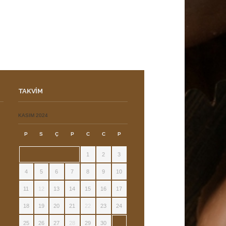
TAKVIM
ı
KASIM 2024
P
S
Ç
P
C
C
P
1
2
3
4
5
6
7
8
9
10
11
12
13
14
15
16
17
18
19
20
21
22
23
24
25
26
27
28
29
30