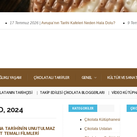
17 Temmuz 2026 |
Avrupa’nın Tarihi Kafeleri Neden Hala Dolu?
9 Temmuz
ssi
29 Nisan 2026 |
Dört Klasik Dolgu: Pralin, Ganaj, Krokant ve Trüf
ĞLIKLI YAŞAM
ÇIKOLATALI TARIFLER
GENEL
KÜLTÜR VE SANA
LATANIN TARIHÇESI
TAKIP EDILESI ÇIKOLATA BLOGGERLARI
VIDEO KÜTÜPH
, 2024
KATEGORILER
ÇIK
Çikolata Kütüphanesi
MA TARIHININ UNUTULMAZ
Çikolata Ustaları
T TEMALI FILMLERI