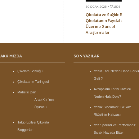
30 OCAK 2025 •
1505
Çikolata ve Sağlık: Bitter
Çikolatanın Faydaları
Üzerine Güncel
Araştırmalar
AKKIMIZDA
SON YAZILAR
Çikolata Sözlüğü
Yazın Tadı Neden Daha Farkl
Gelir?
Çikolatanın Tarihçesi
Avrupa’nın Tarihi Kafeleri
Mabel’e Dair
Neden Hala Dolu?
Arap Kızı’nın
Öyküsü
Yazlık Sinemalar: Bir Yaz
Ritüelinin Hafızası
Takip Edilesi Çikolata
Yaz Sporları ve Performans:
Bloggerları
Sıcak Havada Bitter