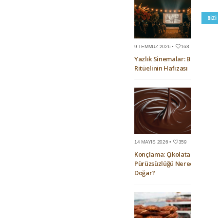
BIZ
9 TEMMUZ 2026 •
168
Yazlık Sinemalar: Bir Yaz
Ritüelinin Hafızası
14 MAYIS 2026 •
359
Konçlama: Çikolatanın
Pürüzsüzlüğü Nerede
Doğar?