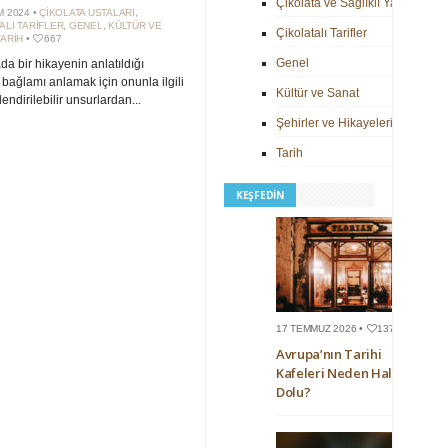
Çikolata ve Sağlıklı Yaşam
M 2024 •
ÇIKOLATA USTALARI
,
ALI TARIFLER
,
GENEL
,
KÜLTÜR VE
Çikolatalı Tarifler
TARIH
•
667
Genel
a bir hikayenin anlatıldığı
l bağlamı anlamak için onunla ilgili
Kültür ve Sanat
ilendirilebilir unsurlardan...
Şehirler ve Hikayeleri
Tarih
KEŞFEDIN
17 TEMMUZ 2026 •
137
Avrupa’nın Tarihi
Kafeleri Neden Hala
Dolu?