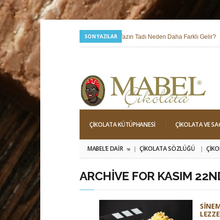
SON YAZILAR
24 Temmuz 2026 |
Yazın Tadı Neden Daha Farklı Gelir?
6 Mayıs 2026 |
Hıdırellez; Dilek, Niyet ve Baharı Karşılama Hi
ÇIKOLATA KÜTÜPHANESI
ÇIKOLATA VE SA
MABEL’E DAIR
ÇIKOLATA SÖZLÜĞÜ
ÇIKO
»
ARCHIVE FOR KASIM 22ND
SINE
LEZZE