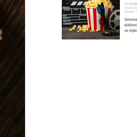
22 KASI
ÇIKOLAT
SANAT
,
Sinemad
kültüre
ve ilişk