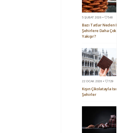
5 ŞUBAT 2026 •
548
Bazı Tatlar Neden Bazı
Şehirlere Daha Çok
Yakışır?
22 OCAK 2026 •
729
Kışın Çikolatayla Isınan
Şehirler