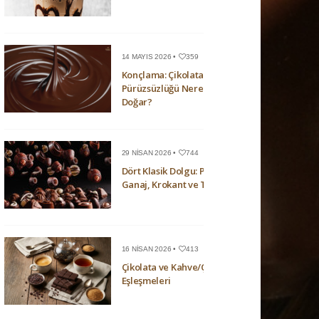
14 MAYIS 2026 •
359
Konçlama: Çikolatanın
Pürüzsüzlüğü Nerede
Doğar?
29 NISAN 2026 •
744
Dört Klasik Dolgu: Pralin,
Ganaj, Krokant ve Trüf
16 NISAN 2026 •
413
Çikolata ve Kahve/Çay
Eşleşmeleri