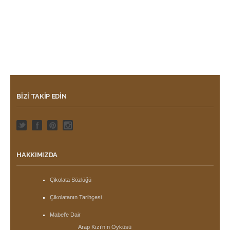
BIZI TAKIP EDIN
HAKKIMIZDA
Çikolata Sözlüğü
Çikolatanın Tarihçesi
Mabel’e Dair
Arap Kızı’nın Öyküsü