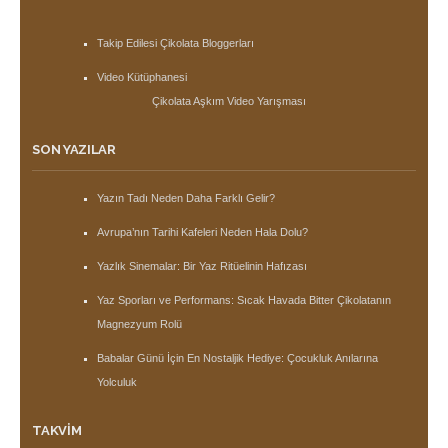
Takip Edilesi Çikolata Bloggerları
Video Kütüphanesi
Çikolata Aşkım Video Yarışması
SON YAZILAR
Yazın Tadı Neden Daha Farklı Gelir?
Avrupa’nın Tarihi Kafeleri Neden Hala Dolu?
Yazlık Sinemalar: Bir Yaz Ritüelinin Hafızası
Yaz Sporları ve Performans: Sıcak Havada Bitter Çikolatanın
Magnezyum Rolü
Babalar Günü İçin En Nostaljik Hediye: Çocukluk Anılarına
Yolculuk
TAKVIM