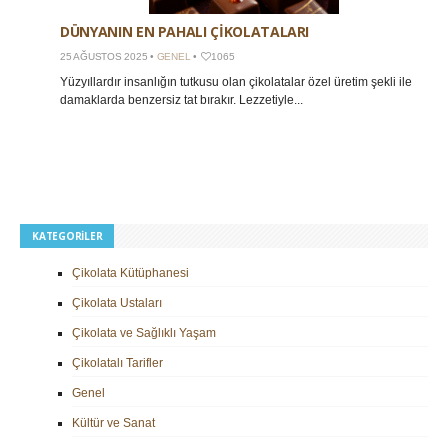
DÜNYANIN EN PAHALI ÇIKOLATALARI
25 AĞUSTOS 2025 •
GENEL
•
1065
Yüzyıllardır insanlığın tutkusu olan çikolatalar özel üretim şekli ile
damaklarda benzersiz tat bırakır. Lezzetiyle...
KATEGORILER
Çikolata Kütüphanesi
Çikolata Ustaları
Çikolata ve Sağlıklı Yaşam
Çikolatalı Tarifler
Genel
Kültür ve Sanat