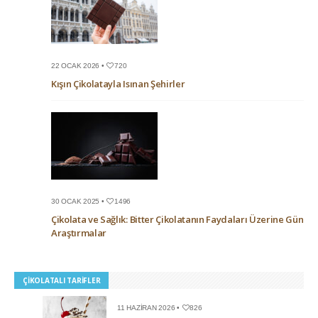
22 OCAK 2026 •
720
Kışın Çikolatayla Isınan Şehirler
30 OCAK 2025 •
1496
Çikolata ve Sağlık: Bitter Çikolatanın Faydaları Üzerine Güncel
Araştırmalar
ÇIKOLATALI TARIFLER
11 HAZIRAN 2026 •
826