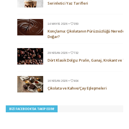
Serinletici Yaz Tarifleri
14 MAYIS 2026 •
350
Konçlama: Çikolatanın Pürüzsüzlüğü Nerede
Doğar?
29 NISAN 2026 •
732
Dört Klasik Dolgu: Pralin, Ganaj, Krokant ve Trü
16 NISAN 2026 •
404
Çikolata ve Kahve/Çay Eşleşmeleri
BIZI FACEBOOK’DA TAKIP EDIN!