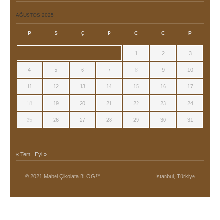
AĞUSTOS 2025
P
S
Ç
P
C
C
P
1
2
3
4
5
6
7
8
9
10
11
12
13
14
15
16
17
18
19
20
21
22
23
24
25
26
27
28
29
30
31
« Tem
Eyl »
© 2021 Mabel Çikolata BLOG™
İstanbul, Türkiye