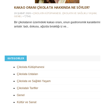
KAKAO ORANI ÇIKOLATA HAKKINDA NE SÖYLER?
26 ŞUBAT 2026 •
ÇIKOLATA KÜTÜPHANESI
,
ÇIKOLATA VE SAĞLIKLI YAŞAM
,
GENEL
•
541
Bir çikolatanın üzerindeki kakao oranı, onun gastronomik karakterini
anlatır: tadı, dokusu, ağızda bıraktığı iz ve...
KATEGORILER
Çikolata Kütüphanesi
Çikolata Ustaları
Çikolata ve Sağlıklı Yaşam
Çikolatalı Tarifler
Genel
Kültür ve Sanat