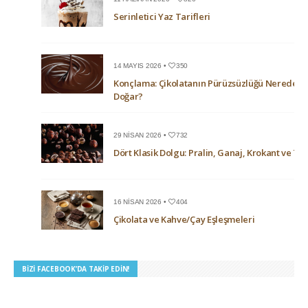
Serinletici Yaz Tarifleri
14 MAYIS 2026 •
350
Konçlama: Çikolatanın Pürüzsüzlüğü Nerede
Doğar?
29 NISAN 2026 •
732
Dört Klasik Dolgu: Pralin, Ganaj, Krokant ve Trü
16 NISAN 2026 •
404
Çikolata ve Kahve/Çay Eşleşmeleri
BIZI FACEBOOK’DA TAKIP EDIN!