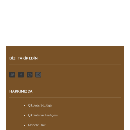
BIZI TAKIP EDIN
HAKKIMIZDA
Çikolata Sözlüğü
Çikolatanın Tarihçesi
Mabel’e Dair