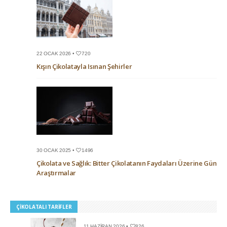
22 OCAK 2026 •
720
Kışın Çikolatayla Isınan Şehirler
30 OCAK 2025 •
1496
Çikolata ve Sağlık: Bitter Çikolatanın Faydaları Üzerine Güncel
Araştırmalar
ÇIKOLATALI TARIFLER
11 HAZIRAN 2026 •
826