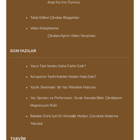
Arap Kızı’nın Öyküsü
Takip Edilesi Çikolata Bloggerları
Video Kütüphanesi
Çikolata Aşkım Video Yarışması
SON YAZILAR
Yazın Tadı Neden Daha Farklı Gelir?
Avrupa’nın Tarihi Kafeleri Neden Hala Dolu?
Yazlık Sinemalar: Bir Yaz Ritüelinin Hafızası
Yaz Sporları ve Performans: Sıcak Havada Bitter Çikolatanın
Magnezyum Rolü
Babalar Günü İçin En Nostaljik Hediye: Çocukluk Anılarına
Yolculuk
TAKVIM