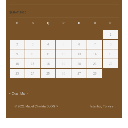
ŞUBAT 2026
P
S
Ç
P
C
C
P
1
2
3
4
5
6
7
8
9
10
11
12
13
14
15
16
17
18
19
20
21
22
23
24
25
26
27
28
« Oca
Mar »
© 2021 Mabel Çikolata BLOG™
İstanbul, Türkiye