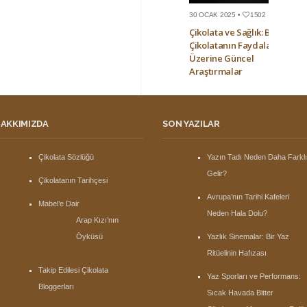
30 OCAK 2025 •
1502
Çikolata ve Sağlık: Bitter
Çikolatanın Faydaları
Üzerine Güncel
Araştırmalar
AKKIMIZDA
SON YAZILAR
Çikolata Sözlüğü
Yazın Tadı Neden Daha Farkl
Gelir?
Çikolatanın Tarihçesi
Avrupa’nın Tarihi Kafeleri
Mabel’e Dair
Neden Hala Dolu?
Arap Kızı’nın
Öyküsü
Yazlık Sinemalar: Bir Yaz
Ritüelinin Hafızası
Takip Edilesi Çikolata
Yaz Sporları ve Performans:
Bloggerları
Sıcak Havada Bitter