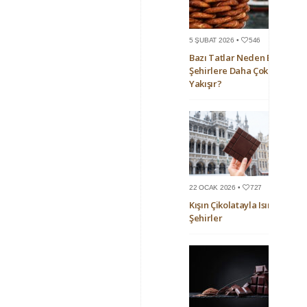
5 ŞUBAT 2026 •
546
Bazı Tatlar Neden Bazı
Şehirlere Daha Çok
Yakışır?
22 OCAK 2026 •
727
Kışın Çikolatayla Isınan
Şehirler