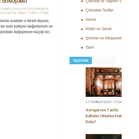
IZ DÖNÜŞÜMÜ
Çikolata ve Sağlıklı Yaşam
S 2026 •
ÇIKOLATA KÜTÜPHANESI
,
Çikolatalı Tarifler
KÜLTÜR VE SANAT
,
TARIH
•
333
Genel
arda uzatılan o ikram tepsisi,
 bir evin kültürel değerlerinin ve
Kültür ve Sanat
çindeki değişiminin küçük bir...
Şehirler ve Hikayeleri
Tarih
KEŞFEDIN
17 TEMMUZ 2026 •
136
Avrupa’nın Tarihi
Kafeleri Neden Hala
Dolu?