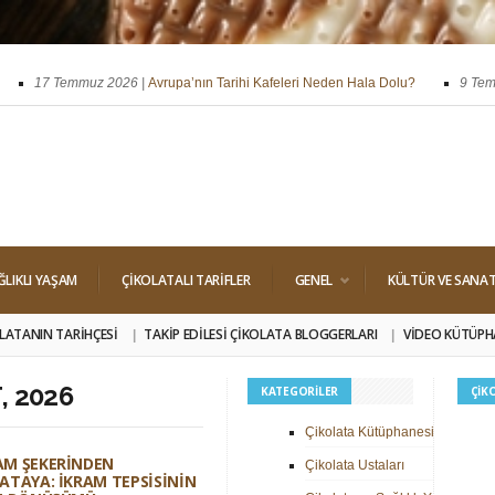
17 Temmuz 2026 |
Avrupa’nın Tarihi Kafeleri Neden Hala Dolu?
9 Temmuz
ssi
29 Nisan 2026 |
Dört Klasik Dolgu: Pralin, Ganaj, Krokant ve Trüf
ĞLIKLI YAŞAM
ÇIKOLATALI TARIFLER
GENEL
KÜLTÜR VE SANA
LATANIN TARIHÇESI
TAKIP EDILESI ÇIKOLATA BLOGGERLARI
VIDEO KÜTÜPH
, 2026
KATEGORILER
ÇIK
Çikolata Kütüphanesi
AM ŞEKERINDEN
Çikolata Ustaları
ATAYA: İKRAM TEPSISININ