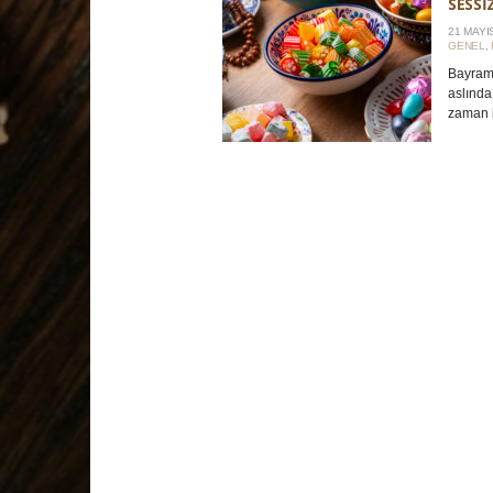
SESS
21 MAYI
GENEL
,
Bayraml
aslında
zaman i