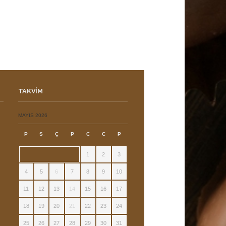
TAKVIM
ı
MAYIS 2026
P
S
Ç
P
C
C
P
1
2
3
4
5
6
7
8
9
10
11
12
13
14
15
16
17
18
19
20
21
22
23
24
25
26
27
28
29
30
31