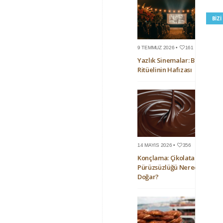
BIZ
9 TEMMUZ 2026 •
161
Yazlık Sinemalar: Bir Yaz
Ritüelinin Hafızası
14 MAYIS 2026 •
356
Konçlama: Çikolatanın
Pürüzsüzlüğü Nerede
Doğar?