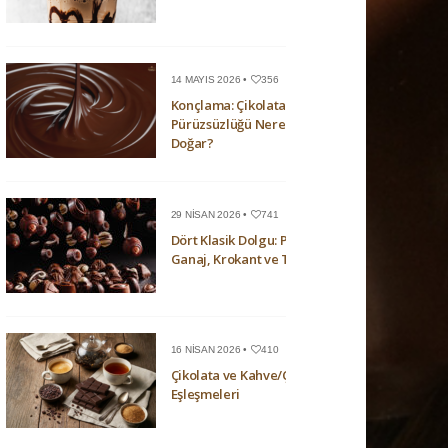
14 MAYIS 2026 •
356
Konçlama: Çikolatanın
Pürüzsüzlüğü Nerede
Doğar?
29 NISAN 2026 •
741
Dört Klasik Dolgu: Pralin,
Ganaj, Krokant ve Trüf
16 NISAN 2026 •
410
Çikolata ve Kahve/Çay
Eşleşmeleri