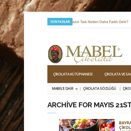
SON YAZILAR
24 Temmuz 2026 |
Yazın Tadı Neden Daha Farklı Gelir?
6 Mayıs 2026 |
Hıdırellez; Dilek, Niyet ve Baharı Karşılama Hi
ÇIKOLATA KÜTÜPHANESI
ÇIKOLATA VE SA
MABEL’E DAIR
ÇIKOLATA SÖZLÜĞÜ
ÇIKO
»
ARCHIVE FOR MAYIS 21ST
BAYR
ÇIKOL