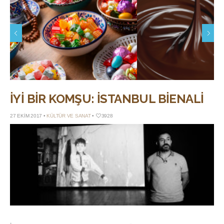
21 MAYIS 2026 •
Bayram Şekerinden Çikolataya:
Konçlama: Çikolatanın Pü
İkram Tepsisinin Sessiz Dönüşümü
Nerede Doğar?
İYI BIR KOMŞU: İSTANBUL BIENALI
27 EKIM 2017 •
KÜLTÜR VE SANAT
•
3928