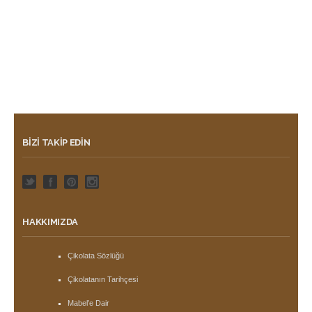
BIZI TAKIP EDIN
HAKKIMIZDA
Çikolata Sözlüğü
Çikolatanın Tarihçesi
Mabel’e Dair