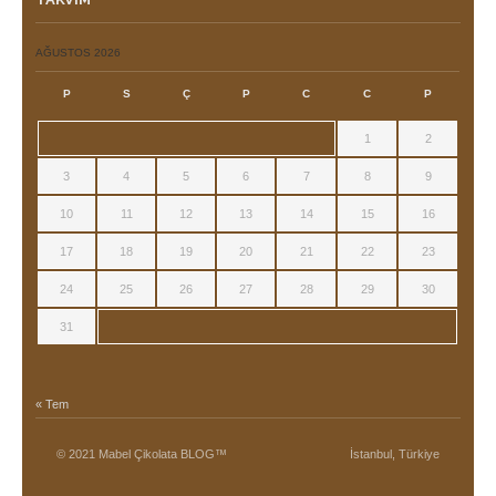
AĞUSTOS 2026
P
S
Ç
P
C
C
P
1
2
3
4
5
6
7
8
9
10
11
12
13
14
15
16
17
18
19
20
21
22
23
24
25
26
27
28
29
30
31
« Tem
© 2021 Mabel Çikolata BLOG™
İstanbul, Türkiye