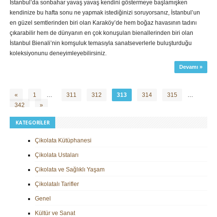
İstanbul’da sonbahar yavaş yavaş kendini göstermeye başlamışken
kendinize bu hafta sonu ne yapmak istediğinizi soruyorsanız, İstanbul’un
en güzel semtlerinden biri olan Karaköy’de hem boğaz havasının tadını
çıkarabilir hem de dünyanın en çok konuşulan bienallerinden biri olan
İstanbul Bienali’nin komşuluk temasıyla sanatseverlerle buluşturduğu
koleksiyonunu deneyimleyebilirsiniz.
Devamı »
«
1
…
311
312
313
314
315
…
342
»
KATEGORILER
Çikolata Kütüphanesi
Çikolata Ustaları
Çikolata ve Sağlıklı Yaşam
Çikolatalı Tarifler
Genel
Kültür ve Sanat