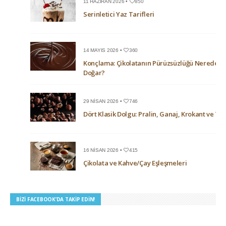
11 HAZIRAN 2026 •
850
Serinletici Yaz Tarifleri
14 MAYIS 2026 •
360
Konçlama: Çikolatanın Pürüzsüzlüğü Nerede
Doğar?
29 NISAN 2026 •
746
Dört Klasik Dolgu: Pralin, Ganaj, Krokant ve Trü
16 NISAN 2026 •
415
Çikolata ve Kahve/Çay Eşleşmeleri
BIZI FACEBOOK’DA TAKIP EDIN!