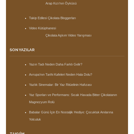
Arap Kızı’nın Öyküsü
Takip Edilesi Çikolata Bloggerları
Video Kütüphanesi
Çikolata Aşkım Video Yarışması
SON YAZILAR
Yazın Tadı Neden Daha Farklı Gelir?
Avrupa’nın Tarihi Kafeleri Neden Hala Dolu?
Yazlık Sinemalar: Bir Yaz Ritüelinin Hafızası
Yaz Sporları ve Performans: Sıcak Havada Bitter Çikolatanın
Magnezyum Rolü
Babalar Günü İçin En Nostaljik Hediye: Çocukluk Anılarına
Yolculuk
TAKVIM