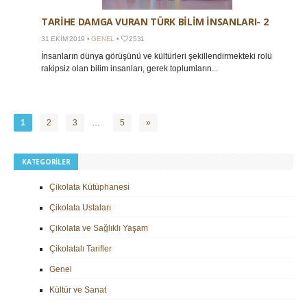
TARİHE DAMGA VURAN TÜRK BİLİM İNSANLARI- 2
31 EKIM 2019 •
GENEL
•
2531
İnsanların dünya görüşünü ve kültürleri şekillendirmekteki rolü
rakipsiz olan bilim insanları, gerek toplumların...
1
2
3
…
5
»
KATEGORILER
Çikolata Kütüphanesi
Çikolata Ustaları
Çikolata ve Sağlıklı Yaşam
Çikolatalı Tarifler
Genel
Kültür ve Sanat