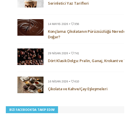
Serinletici Yaz Tarifleri
14 MAYIS 2026 •
356
Konçlama: Çikolatanın Pürüzsüzlüğü Nerede
Doğar?
29 NISAN 2026 •
741
Dört Klasik Dolgu: Pralin, Ganaj, Krokant ve Trü
16 NISAN 2026 •
410
Çikolata ve Kahve/Çay Eşleşmeleri
BIZI FACEBOOK’DA TAKIP EDIN!