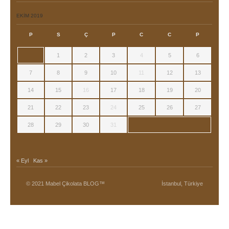
EKIM 2019
P
S
Ç
P
C
C
P
1
2
3
4
5
6
7
8
9
10
11
12
13
14
15
16
17
18
19
20
21
22
23
24
25
26
27
28
29
30
31
« Eyl
Kas »
© 2021 Mabel Çikolata BLOG™
İstanbul, Türkiye