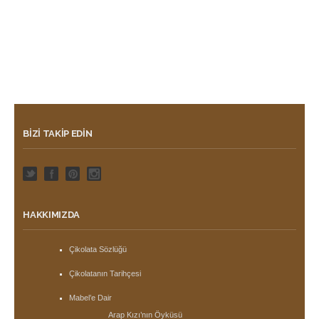
BIZI TAKIP EDIN
HAKKIMIZDA
Çikolata Sözlüğü
Çikolatanın Tarihçesi
Mabel’e Dair
Arap Kızı’nın Öyküsü