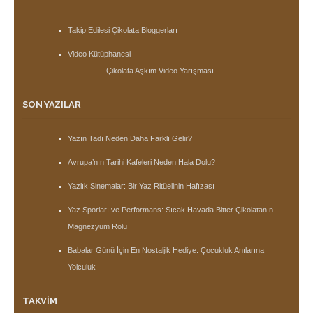
Takip Edilesi Çikolata Bloggerları
Video Kütüphanesi
Çikolata Aşkım Video Yarışması
SON YAZILAR
Yazın Tadı Neden Daha Farklı Gelir?
Avrupa’nın Tarihi Kafeleri Neden Hala Dolu?
Yazlık Sinemalar: Bir Yaz Ritüelinin Hafızası
Yaz Sporları ve Performans: Sıcak Havada Bitter Çikolatanın
Magnezyum Rolü
Babalar Günü İçin En Nostaljik Hediye: Çocukluk Anılarına
Yolculuk
TAKVIM