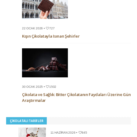
22 OCAK 2026 •
727
Kışın Çikolatayla Isınan Şehirler
30 OCAK 2025 •
1502
Çikolata ve Sağlık: Bitter Çikolatanın Faydaları Üzerine Güncel
Araştırmalar
ÇIKOLATALI TARIFLER
11 HAZIRAN 2026 •
845