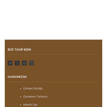
BIZI TAKIP EDIN
HAKKIMIZDA
Çikolata Sözlüğü
Çikolatanın Tarihçesi
Mabel’e Dair