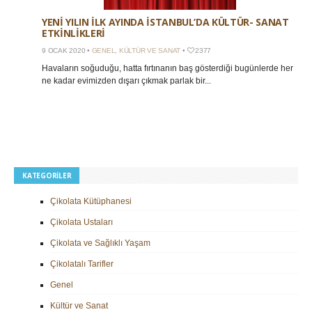
YENİ YILIN İLK AYINDA İSTANBUL’DA KÜLTÜR- SANAT
ETKİNLİKLERİ
9 OCAK 2020 •
GENEL
,
KÜLTÜR VE SANAT
•
2377
Havaların soğuduğu, hatta fırtınanın baş gösterdiği bugünlerde her
ne kadar evimizden dışarı çıkmak parlak bir...
KATEGORILER
Çikolata Kütüphanesi
Çikolata Ustaları
Çikolata ve Sağlıklı Yaşam
Çikolatalı Tarifler
Genel
Kültür ve Sanat