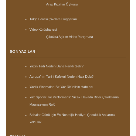
Arap Kızı’nın Öyküsü
Takip Edilesi Çikolata Bloggerları
Video Kütüphanesi
Çikolata Aşkım Video Yarışması
SON YAZILAR
Yazın Tadı Neden Daha Farklı Gelir?
Avrupa’nın Tarihi Kafeleri Neden Hala Dolu?
Yazlık Sinemalar: Bir Yaz Ritüelinin Hafızası
Yaz Sporları ve Performans: Sıcak Havada Bitter Çikolatanın
Magnezyum Rolü
Babalar Günü İçin En Nostaljik Hediye: Çocukluk Anılarına
Yolculuk