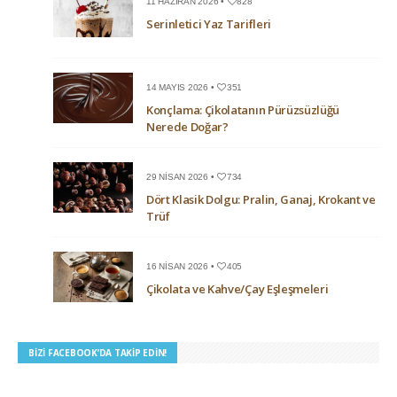
11 HAZIRAN 2026 •
828
Serinletici Yaz Tarifleri
14 MAYIS 2026 •
351
Konçlama: Çikolatanın Pürüzsüzlüğü
Nerede Doğar?
29 NISAN 2026 •
734
Dört Klasik Dolgu: Pralin, Ganaj, Krokant ve
Trüf
16 NISAN 2026 •
405
Çikolata ve Kahve/Çay Eşleşmeleri
BIZI FACEBOOK’DA TAKIP EDIN!