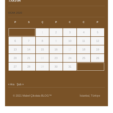
TAKVIM
OCAK 2020
P
S
Ç
P
C
C
P
1
2
3
4
5
6
7
8
9
10
11
12
13
14
15
16
17
18
19
20
21
22
23
24
25
26
27
28
29
30
31
« Ara
Şub »
© 2021 Mabel Çikolata BLOG™
İstanbul, Türkiye