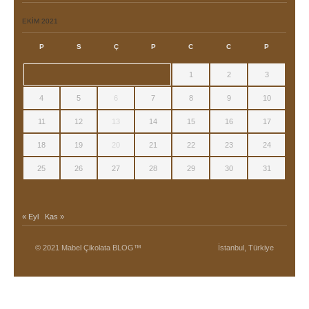
EKIM 2021
P
S
Ç
P
C
C
P
1
2
3
4
5
6
7
8
9
10
11
12
13
14
15
16
17
18
19
20
21
22
23
24
25
26
27
28
29
30
31
« Eyl
Kas »
© 2021 Mabel Çikolata BLOG™
İstanbul, Türkiye