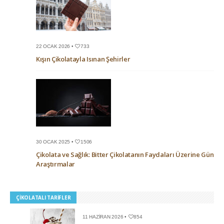
22 OCAK 2026 •
733
Kışın Çikolatayla Isınan Şehirler
30 OCAK 2025 •
1506
Çikolata ve Sağlık: Bitter Çikolatanın Faydaları Üzerine Güncel
Araştırmalar
ÇIKOLATALI TARIFLER
11 HAZIRAN 2026 •
854