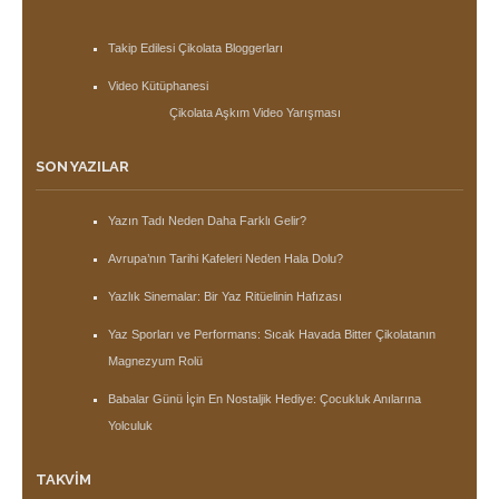
Takip Edilesi Çikolata Bloggerları
Video Kütüphanesi
Çikolata Aşkım Video Yarışması
SON YAZILAR
Yazın Tadı Neden Daha Farklı Gelir?
Avrupa’nın Tarihi Kafeleri Neden Hala Dolu?
Yazlık Sinemalar: Bir Yaz Ritüelinin Hafızası
Yaz Sporları ve Performans: Sıcak Havada Bitter Çikolatanın
Magnezyum Rolü
Babalar Günü İçin En Nostaljik Hediye: Çocukluk Anılarına
Yolculuk
TAKVIM