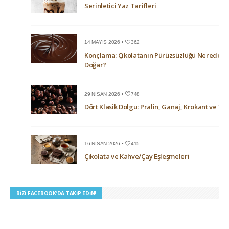
Serinletici Yaz Tarifleri
14 MAYIS 2026 •
362
Konçlama: Çikolatanın Pürüzsüzlüğü Nerede
Doğar?
29 NISAN 2026 •
748
Dört Klasik Dolgu: Pralin, Ganaj, Krokant ve Trü
16 NISAN 2026 •
415
Çikolata ve Kahve/Çay Eşleşmeleri
BIZI FACEBOOK’DA TAKIP EDIN!