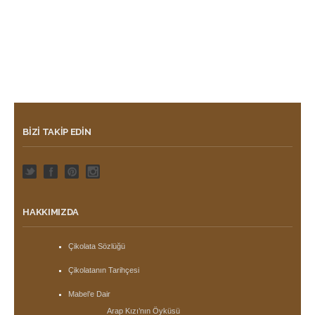
BIZI TAKIP EDIN
HAKKIMIZDA
Çikolata Sözlüğü
Çikolatanın Tarihçesi
Mabel’e Dair
Arap Kızı’nın Öyküsü