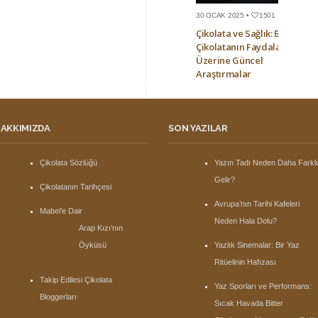
30 OCAK 2025 •
1501
Çikolata ve Sağlık: Bitter
Çikolatanın Faydaları
Üzerine Güncel
Araştırmalar
AKKIMIZDA
SON YAZILAR
Çikolata Sözlüğü
Yazın Tadı Neden Daha Farkl
Gelir?
Çikolatanın Tarihçesi
Avrupa’nın Tarihi Kafeleri
Mabel’e Dair
Neden Hala Dolu?
Arap Kızı’nın
Öyküsü
Yazlık Sinemalar: Bir Yaz
Ritüelinin Hafızası
Takip Edilesi Çikolata
Yaz Sporları ve Performans:
Bloggerları
Sıcak Havada Bitter