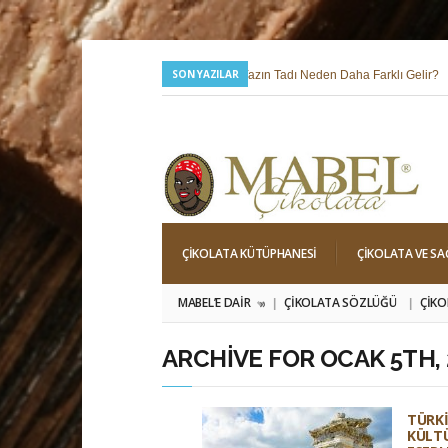
SON YAZILAR
24 Temmuz 2026 |
Yazın Tadı Neden Daha Farklı Gelir?
6 Mayıs 2026 |
Hıdırellez; Dilek, Niyet ve Baharı Karşılama Hi
ÇIKOLATA KÜTÜPHANESI
ÇIKOLATA VE SA
MABEL’E DAIR
ÇIKOLATA SÖZLÜĞÜ
ÇIKO
»
ARCHIVE FOR OCAK 5TH, 
TÜRKI
KÜLTÜ