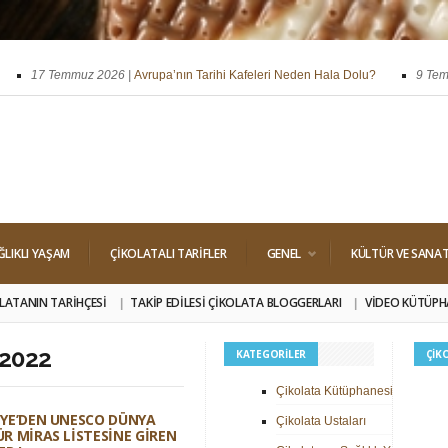
17 Temmuz 2026 |
Avrupa’nın Tarihi Kafeleri Neden Hala Dolu?
9 Temmuz
ssi
29 Nisan 2026 |
Dört Klasik Dolgu: Pralin, Ganaj, Krokant ve Trüf
ĞLIKLI YAŞAM
ÇIKOLATALI TARIFLER
GENEL
KÜLTÜR VE SANA
LATANIN TARIHÇESI
TAKIP EDILESI ÇIKOLATA BLOGGERLARI
VIDEO KÜTÜPH
2022
KATEGORILER
ÇIK
Çikolata Kütüphanesi
YE’DEN UNESCO DÜNYA
Çikolata Ustaları
R MIRAS LISTESINE GIREN