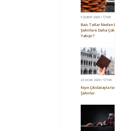
5 ŞUBAT 2026 •
545
Bazı Tatlar Neden Bazı
Şehirlere Daha Çok
Yakışır?
22 OCAK 2026 •
726
Kışın Çikolatayla Isınan
Şehirler