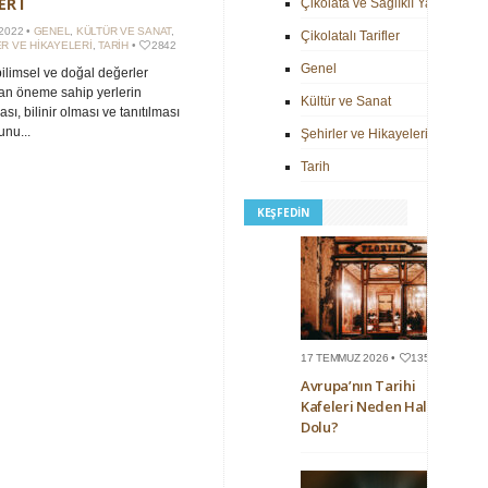
ER I
Çikolata ve Sağlıklı Yaşam
2022 •
GENEL
,
KÜLTÜR VE SANAT
,
Çikolatalı Tarifler
R VE HIKAYELERI
,
TARIH
•
2842
Genel
 bilimsel ve doğal değerler
an öneme sahip yerlerin
Kültür ve Sanat
sı, bilinir olması ve tanıtılması
nu...
Şehirler ve Hikayeleri
Tarih
KEŞFEDIN
17 TEMMUZ 2026 •
135
Avrupa’nın Tarihi
Kafeleri Neden Hala
Dolu?