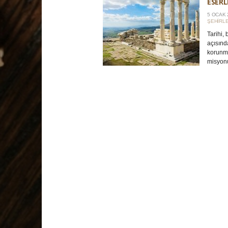
ESERL
5 OCAK 
ŞEHIRLE
Tarihi,
açısınd
korunma
misyonu