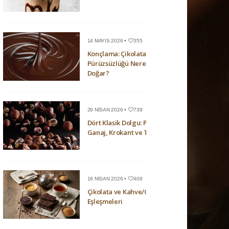
14 MAYIS 2026 •
355
Konçlama: Çikolatanın
Pürüzsüzlüğü Nerede
Doğar?
29 NISAN 2026 •
739
Dört Klasik Dolgu: Pralin,
Ganaj, Krokant ve Trüf
16 NISAN 2026 •
409
Çikolata ve Kahve/Çay
Eşleşmeleri