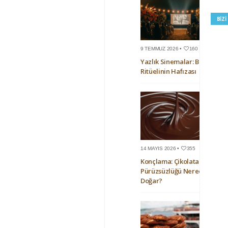
BIZ
9 TEMMUZ 2026 •
160
Yazlık Sinemalar: Bir Yaz
Ritüelinin Hafızası
14 MAYIS 2026 •
355
Konçlama: Çikolatanın
Pürüzsüzlüğü Nerede
Doğar?