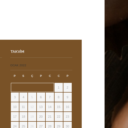
TAKVIM
ı
OCAK 2022
P
S
Ç
P
C
C
P
1
2
3
4
5
6
7
8
9
10
11
12
13
14
15
16
17
18
19
20
21
22
23
24
25
26
27
28
29
30