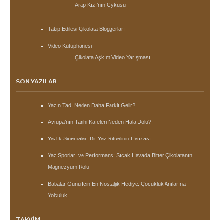
Arap Kızı’nın Öyküsü
Takip Edilesi Çikolata Bloggerları
Video Kütüphanesi
Çikolata Aşkım Video Yarışması
SON YAZILAR
Yazın Tadı Neden Daha Farklı Gelir?
Avrupa’nın Tarihi Kafeleri Neden Hala Dolu?
Yazlık Sinemalar: Bir Yaz Ritüelinin Hafızası
Yaz Sporları ve Performans: Sıcak Havada Bitter Çikolatanın
Magnezyum Rolü
Babalar Günü İçin En Nostaljik Hediye: Çocukluk Anılarına
Yolculuk
TAKVIM