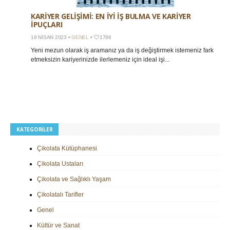
KARIYER GELIŞIMI: EN İYI İŞ BULMA VE KARIYER
İPUÇLARI
19 NISAN 2023 •
GENEL
•
1796
Yeni mezun olarak iş aramanız ya da iş değiştirmek istemeniz fark
etmeksizin kariyerinizde ilerlemeniz için ideal işi...
KATEGORILER
Çikolata Kütüphanesi
Çikolata Ustaları
Çikolata ve Sağlıklı Yaşam
Çikolatalı Tarifler
Genel
Kültür ve Sanat