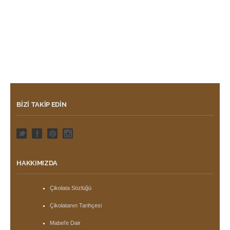
BIZI TAKIP EDIN
HAKKIMIZDA
Çikolata Sözlüğü
Çikolatanın Tarihçesi
Mabel’e Dair