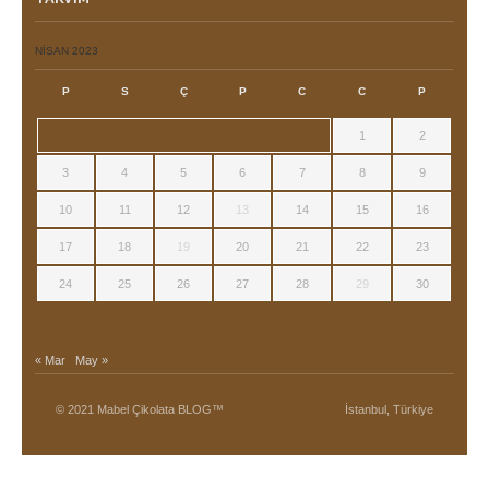
NISAN 2023
P
S
Ç
P
C
C
P
1
2
3
4
5
6
7
8
9
10
11
12
13
14
15
16
17
18
19
20
21
22
23
24
25
26
27
28
29
30
« Mar
May »
© 2021 Mabel Çikolata BLOG™
İstanbul, Türkiye