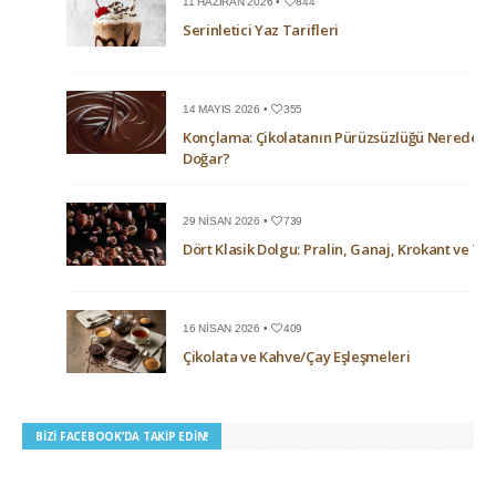
11 HAZIRAN 2026 •
844
Serinletici Yaz Tarifleri
14 MAYIS 2026 •
355
Konçlama: Çikolatanın Pürüzsüzlüğü Nerede
Doğar?
29 NISAN 2026 •
739
Dört Klasik Dolgu: Pralin, Ganaj, Krokant ve Trü
16 NISAN 2026 •
409
Çikolata ve Kahve/Çay Eşleşmeleri
BIZI FACEBOOK’DA TAKIP EDIN!