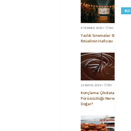
BIZ
9 TEMMUZ 2026 •
161
Yazlık Sinemalar: Bir Yaz
Ritüelinin Hafızası
14 MAYIS 2026 •
357
Konçlama: Çikolatanın
Pürüzsüzlüğü Nerede
Doğar?