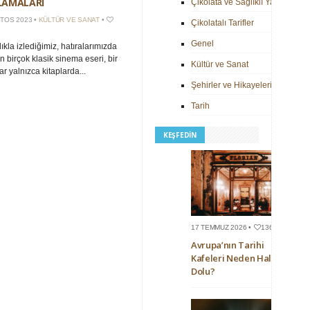
LAMALARI
Çikolata ve Sağlıklı Yaşam
TOS 2023 •
KÜLTÜR VE SANAT
•
Çikolatalı Tarifler
Genel
ıkla izlediğimiz, hatıralarımızda
n birçok klasik sinema eseri, bir
Kültür ve Sanat
r yalnızca kitaplarda...
Şehirler ve Hikayeleri
Tarih
KEŞFEDIN
17 TEMMUZ 2026 •
136
Avrupa’nın Tarihi
Kafeleri Neden Hala
Dolu?