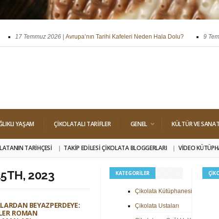
17 Temmuz 2026 |
Avrupa’nın Tarihi Kafeleri Neden Hala Dolu?
9 Temmuz
ssi
29 Nisan 2026 |
Dört Klasik Dolgu: Pralin, Ganaj, Krokant ve Trüf
ĞLIKLI YAŞAM
ÇIKOLATALI TARIFLER
GENEL
KÜLTÜR VE SANA
LATANIN TARIHÇESI
TAKIP EDILESI ÇIKOLATA BLOGGERLARI
VIDEO KÜTÜPH
5TH, 2023
KATEGORILER
ÇIK
Çikolata Kütüphanesi
LARDAN BEYAZPERDEYE:
Çikolata Ustaları
LER ROMAN