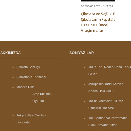
30 OCAK 2025 •
1502
Çikolata ve Sağlık: Bitter
Çikolatanın Faydaları
Üzerine Güncel
Araştırmalar
AKKIMIZDA
SON YAZILAR
Çikolata Sözlüğü
Yazın Tadı Neden Daha Farkl
Gelir?
Çikolatanın Tarihçesi
Avrupa’nın Tarihi Kafeleri
Mabel’e Dair
Neden Hala Dolu?
Arap Kızı’nın
Öyküsü
Yazlık Sinemalar: Bir Yaz
Ritüelinin Hafızası
Takip Edilesi Çikolata
Yaz Sporları ve Performans:
Bloggerları
Sıcak Havada Bitter