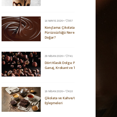
14 MAYIS 2026 •
357
Konçlama: Çikolatanın
Pürüzsüzlüğü Nerede
Doğar?
29 NISAN 2026 •
741
Dört Klasik Dolgu: Pralin,
Ganaj, Krokant ve Trüf
16 NISAN 2026 •
410
Çikolata ve Kahve/Çay
Eşleşmeleri