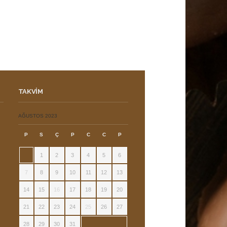
TAKVIM
ı
AĞUSTOS 2023
P
S
Ç
P
C
C
P
1
2
3
4
5
6
7
8
9
10
11
12
13
14
15
16
17
18
19
20
21
22
23
24
25
26
27
28
29
30
31