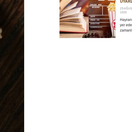
UYAR
25 AĞUS
1603
Hayranl
yer ede
zamanla