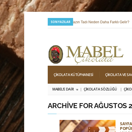
SON YAZILAR
24 Temmuz 2026 |
Yazın Tadı Neden Daha Farklı Gelir?
6 Mayıs 2026 |
Hıdırellez; Dilek, Niyet ve Baharı Karşılama Hi
ÇIKOLATA KÜTÜPHANESI
ÇIKOLATA VE SA
MABEL’E DAIR
ÇIKOLATA SÖZLÜĞÜ
ÇIKO
»
ARCHIVE FOR AĞUSTOS 2
SAYFA
POPÜ