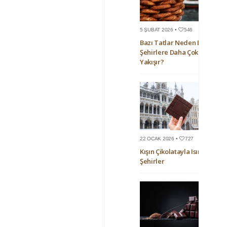
5 ŞUBAT 2026 •
546
Bazı Tatlar Neden Bazı
Şehirlere Daha Çok
Yakışır?
22 OCAK 2026 •
727
Kışın Çikolatayla Isınan
Şehirler