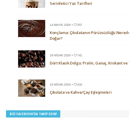
Serinletici Yaz Tarifleri
14 MAYIS 2026 •
357
Konçlama: Çikolatanın Pürüzsüzlüğü Nerede
Doğar?
29 NISAN 2026 •
741
Dört Klasik Dolgu: Pralin, Ganaj, Krokant ve Trü
16 NISAN 2026 •
410
Çikolata ve Kahve/Çay Eşleşmeleri
BIZI FACEBOOK’DA TAKIP EDIN!