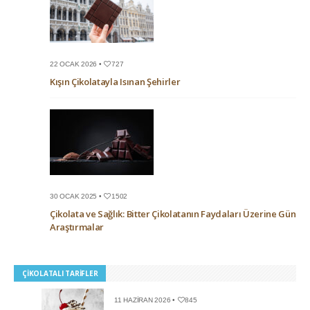
22 OCAK 2026 •
727
Kışın Çikolatayla Isınan Şehirler
30 OCAK 2025 •
1502
Çikolata ve Sağlık: Bitter Çikolatanın Faydaları Üzerine Güncel
Araştırmalar
ÇIKOLATALI TARIFLER
11 HAZIRAN 2026 •
845