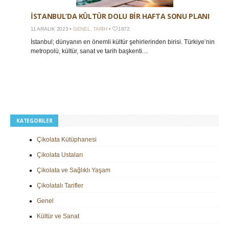
İSTANBUL’DA KÜLTÜR DOLU BIR HAFTA SONU PLANI
11 ARALIK 2023 •
GENEL
,
TARIH
•
1872
İstanbul; dünyanın en önemli kültür şehirlerinden birisi. Türkiye’nin
metropolü, kültür, sanat ve tarih başkenti....
KATEGORILER
Çikolata Kütüphanesi
Çikolata Ustaları
Çikolata ve Sağlıklı Yaşam
Çikolatalı Tarifler
Genel
Kültür ve Sanat