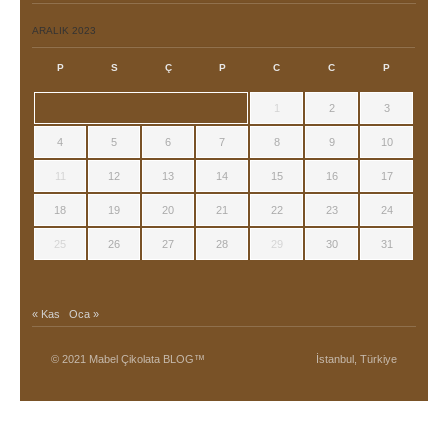
ARALIK 2023
P
S
Ç
P
C
C
P
1
2
3
4
5
6
7
8
9
10
11
12
13
14
15
16
17
18
19
20
21
22
23
24
25
26
27
28
29
30
31
« Kas
Oca »
© 2021 Mabel Çikolata BLOG™
İstanbul, Türkiye