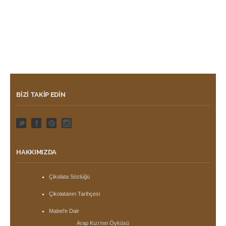
BIZI TAKIP EDIN
HAKKIMIZDA
Çikolata Sözlüğü
Çikolatanın Tarihçesi
Mabel’e Dair
Arap Kızı’nın Öyküsü