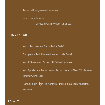
Takip Edilesi Çikolata Bloggerları
Video Kütüphanesi
Çikolata Aşkım Video Yarışması
SON YAZILAR
Yazın Tadı Neden Daha Farklı Gelir?
Avrupa’nın Tarihi Kafeleri Neden Hala Dolu?
Yazlık Sinemalar: Bir Yaz Ritüelinin Hafızası
Yaz Sporları ve Performans: Sıcak Havada Bitter Çikolatanın
Magnezyum Rolü
Babalar Günü İçin En Nostaljik Hediye: Çocukluk Anılarına
Yolculuk
TAKVIM