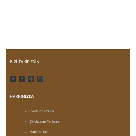
BIZI TAKIP EDIN
HAKKIMIZDA
Çikolata Sözlüğü
Çikolatanın Tarihçesi
Mabel’e Dair