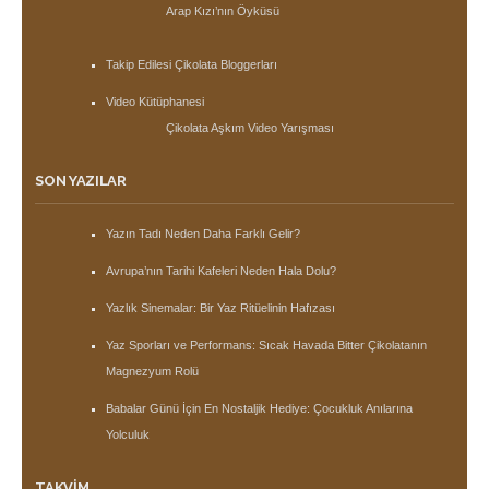
Arap Kızı’nın Öyküsü
Takip Edilesi Çikolata Bloggerları
Video Kütüphanesi
Çikolata Aşkım Video Yarışması
SON YAZILAR
Yazın Tadı Neden Daha Farklı Gelir?
Avrupa’nın Tarihi Kafeleri Neden Hala Dolu?
Yazlık Sinemalar: Bir Yaz Ritüelinin Hafızası
Yaz Sporları ve Performans: Sıcak Havada Bitter Çikolatanın
Magnezyum Rolü
Babalar Günü İçin En Nostaljik Hediye: Çocukluk Anılarına
Yolculuk
TAKVIM