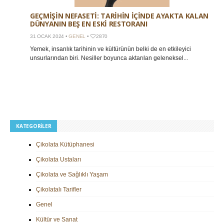
GEÇMIŞIN NEFASETI: TARIHIN İÇINDE AYAKTA KALAN
DÜNYANIN BEŞ EN ESKI RESTORANI
31 OCAK 2024 •
GENEL
•
2870
Yemek, insanlık tarihinin ve kültürünün belki de en etkileyici
unsurlarından biri. Nesiller boyunca aktarılan geleneksel...
KATEGORILER
Çikolata Kütüphanesi
Çikolata Ustaları
Çikolata ve Sağlıklı Yaşam
Çikolatalı Tarifler
Genel
Kültür ve Sanat