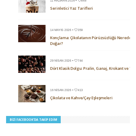
11 HAZIRAN 2026 •
848
Serinletici Yaz Tarifleri
14 MAYIS 2026 •
359
Konçlama: Çikolatanın Pürüzsüzlüğü Nerede
Doğar?
29 NISAN 2026 •
744
Dört Klasik Dolgu: Pralin, Ganaj, Krokant ve Trü
16 NISAN 2026 •
413
Çikolata ve Kahve/Çay Eşleşmeleri
BIZI FACEBOOK’DA TAKIP EDIN!