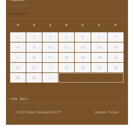
OCAK 2024
P
S
Ç
P
C
C
P
1
2
3
4
5
6
7
8
9
10
11
12
13
14
15
16
17
18
19
20
21
22
23
24
25
26
27
28
29
30
31
« Ara
Şub »
© 2021 Mabel Çikolata BLOG™
İstanbul, Türkiye