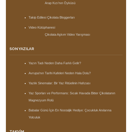
Arap Kızı’nın Öyküsü
Takip Edilesi Çikolata Bloggerları
Video Kütüphanesi
Çikolata Aşkım Video Yarışması
SON YAZILAR
Yazın Tadı Neden Daha Farklı Gelir?
Avrupa’nın Tarihi Kafeleri Neden Hala Dolu?
Yazlık Sinemalar: Bir Yaz Ritüelinin Hafızası
Yaz Sporları ve Performans: Sıcak Havada Bitter Çikolatanın
Magnezyum Rolü
Babalar Günü İçin En Nostaljik Hediye: Çocukluk Anılarına
Yolculuk
TAKVIM