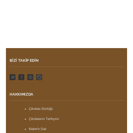
BIZI TAKIP EDIN
HAKKIMIZDA
Çikolata Sözlüğü
Çikolatanın Tarihçesi
Mabel’e Dair