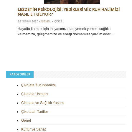
LEZZETIN PSIKOLOJISI: YEDIKLERIMIZ RUH HALIMIZI
NASIL ETKILIYOR?
28 NISAN 2025 •
GENEL
•
513
Hayatta kalmak için ihtiyacımız olan yemek yemek; sağlıklı
kalmamıza, gelişmemize ve enerji dolmamıza yardım eder....
KATEGORILER
Çikolata Kütüphanesi
Çikolata Ustaları
Çikolata ve Sağlıklı Yaşam
Çikolatalı Tarifler
Genel
Kültür ve Sanat