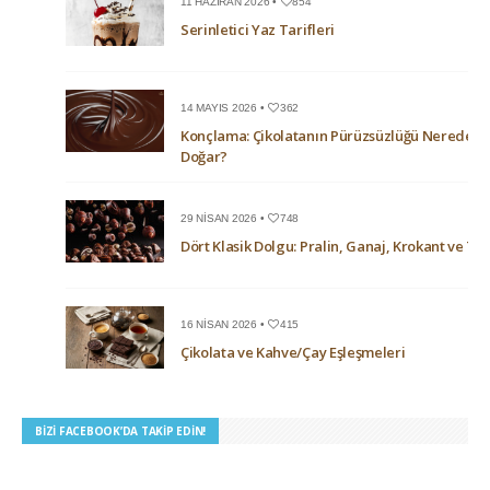
11 HAZIRAN 2026 •
854
Serinletici Yaz Tarifleri
14 MAYIS 2026 •
362
Konçlama: Çikolatanın Pürüzsüzlüğü Nerede
Doğar?
29 NISAN 2026 •
748
Dört Klasik Dolgu: Pralin, Ganaj, Krokant ve Trü
16 NISAN 2026 •
415
Çikolata ve Kahve/Çay Eşleşmeleri
BIZI FACEBOOK’DA TAKIP EDIN!