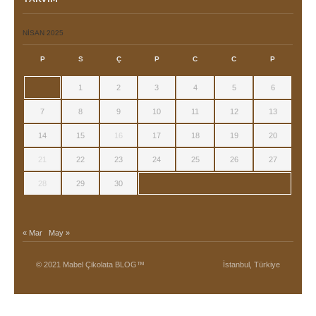
NISAN 2025
P
S
Ç
P
C
C
P
1
2
3
4
5
6
7
8
9
10
11
12
13
14
15
16
17
18
19
20
21
22
23
24
25
26
27
28
29
30
« Mar
May »
© 2021 Mabel Çikolata BLOG™
İstanbul, Türkiye