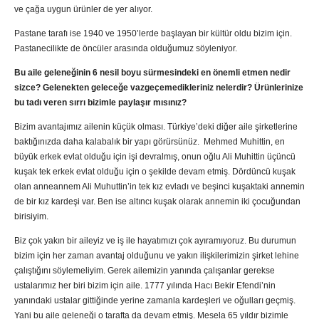
ve çağa uygun ürünler de yer alıyor.
Pastane tarafı ise 1940 ve 1950’lerde başlayan bir kültür oldu bizim için.
Pastanecilikte de öncüler arasında olduğumuz söyleniyor.
Bu aile geleneğinin 6 nesil boyu sürmesindeki en önemli etmen nedir
sizce? Gelenekten geleceğe vazgeçemedikleriniz nelerdir? Ürünlerinize
bu tadı veren sırrı bizimle paylaşır mısınız?
Bizim avantajımız ailenin küçük olması. Türkiye’deki diğer aile şirketlerine
baktığınızda daha kalabalık bir yapı görürsünüz. Mehmed Muhittin, en
büyük erkek evlat olduğu için işi devralmış, onun oğlu Ali Muhittin üçüncü
kuşak tek erkek evlat olduğu için o şekilde devam etmiş. Dördüncü kuşak
olan anneannem Ali Muhuttin’in tek kız evladı ve beşinci kuşaktaki annemin
de bir kız kardeşi var. Ben ise altıncı kuşak olarak annemin iki çocuğundan
birisiyim.
Biz çok yakın bir aileyiz ve iş ile hayatımızı çok ayıramıyoruz. Bu durumun
bizim için her zaman avantaj olduğunu ve yakın ilişkilerimizin şirket lehine
çalıştığını söylemeliyim. Gerek ailemizin yanında çalışanlar gerekse
ustalarımız her biri bizim için aile. 1777 yılında Hacı Bekir Efendi’nin
yanındaki ustalar gittiğinde yerine zamanla kardeşleri ve oğulları geçmiş.
Yani bu aile geleneği o tarafta da devam etmiş. Mesela 65 yıldır bizimle