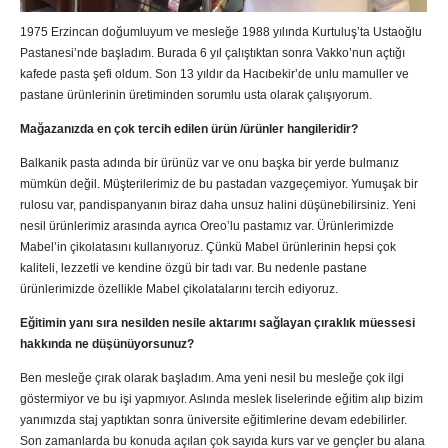
1975 Erzincan doğumluyum ve mesleğe 1988 yılında Kurtuluş’ta Ustaoğlu
Pastanesi’nde başladım. Burada 6 yıl çalıştıktan sonra Vakko’nun açtığı
kafede pasta şefi oldum. Son 13 yıldır da Hacıbekir’de unlu mamuller ve
pastane ürünlerinin üretiminden sorumlu usta olarak çalışıyorum.
Mağazanızda en çok tercih edilen ürün /ürünler hangileridir?
Balkanik pasta adında bir ürünüz var ve onu başka bir yerde bulmanız
mümkün değil. Müşterilerimiz de bu pastadan vazgeçemiyor. Yumuşak bir
rulosu var, pandispanyanın biraz daha unsuz halini düşünebilirsiniz. Yeni
nesil ürünlerimiz arasında ayrıca Oreo’lu pastamız var. Ürünlerimizde
Mabel’in çikolatasını kullanıyoruz. Çünkü Mabel ürünlerinin hepsi çok
kaliteli, lezzetli ve kendine özgü bir tadı var. Bu nedenle pastane
ürünlerimizde özellikle Mabel çikolatalarını tercih ediyoruz.
Eğitimin yanı sıra nesilden nesile aktarımı sağlayan çıraklık müessesi
hakkında ne düşünüyorsunuz?
Ben mesleğe çırak olarak başladım. Ama yeni nesil bu mesleğe çok ilgi
göstermiyor ve bu işi yapmıyor. Aslında meslek liselerinde eğitim alıp bizim
yanımızda staj yaptıktan sonra üniversite eğitimlerine devam edebilirler.
Son zamanlarda bu konuda açılan çok sayıda kurs var ve gençler bu alana