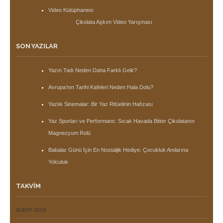
Video Kütüphanesi
Çikolata Aşkım Video Yarışması
SON YAZILAR
Yazın Tadı Neden Daha Farklı Gelir?
Avrupa’nın Tarihi Kafeleri Neden Hala Dolu?
Yazlık Sinemalar: Bir Yaz Ritüelinin Hafızası
Yaz Sporları ve Performans: Sıcak Havada Bitter Çikolatanın
Magnezyum Rolü
Babalar Günü İçin En Nostaljik Hediye: Çocukluk Anılarına
Yolculuk
TAKVIM
ŞUBAT 2019