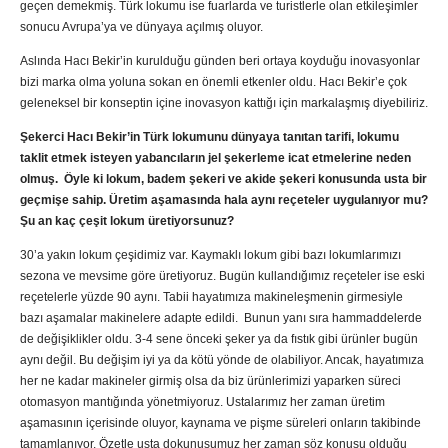
geçen demekmiş. Türk lokumu ise fuarlarda ve turistlerle olan etkileşimler
sonucu Avrupa’ya ve dünyaya açılmış oluyor.
Aslında Hacı Bekir’in kurulduğu günden beri ortaya koyduğu inovasyonlar
bizi marka olma yoluna sokan en önemli etkenler oldu. Hacı Bekir’e çok
geleneksel bir konseptin içine inovasyon kattığı için markalaşmış diyebiliriz.
Şekerci Hacı Bekir’in Türk lokumunu dünyaya tanıtan tarifi, lokumu
taklit etmek isteyen yabancıların jel şekerleme icat etmelerine neden
olmuş. Öyle ki lokum, badem şekeri ve akide şekeri konusunda usta bir
geçmişe sahip. Üretim aşamasında hala aynı reçeteler uygulanıyor mu?
Şu an kaç çeşit lokum üretiyorsunuz?
30’a yakın lokum çeşidimiz var. Kaymaklı lokum gibi bazı lokumlarımızı
sezona ve mevsime göre üretiyoruz. Bugün kullandığımız reçeteler ise eski
reçetelerle yüzde 90 aynı. Tabii hayatımıza makineleşmenin girmesiyle
bazı aşamalar makinelere adapte edildi. Bunun yanı sıra hammaddelerde
de değişiklikler oldu. 3-4 sene önceki şeker ya da fıstık gibi ürünler bugün
aynı değil. Bu değişim iyi ya da kötü yönde de olabiliyor. Ancak, hayatımıza
her ne kadar makineler girmiş olsa da biz ürünlerimizi yaparken süreci
otomasyon mantığında yönetmiyoruz. Ustalarımız her zaman üretim
aşamasının içerisinde oluyor, kaynama ve pişme süreleri onların takibinde
tamamlanıyor. Özetle usta dokunuşumuz her zaman söz konusu olduğu