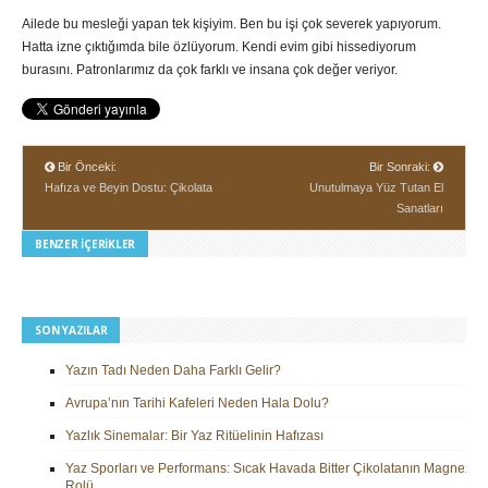
Ailede bu mesleği yapan tek kişiyim. Ben bu işi çok severek yapıyorum.
Hatta izne çıktığımda bile özlüyorum. Kendi evim gibi hissediyorum
burasını. Patronlarımız da çok farklı ve insana çok değer veriyor.
Bir Önceki:
Bir Sonraki:
Hafıza ve Beyin Dostu: Çikolata
Unutulmaya Yüz Tutan El
Sanatları
BENZER İÇERIKLER
SON YAZILAR
Yazın Tadı Neden Daha Farklı Gelir?
Avrupa’nın Tarihi Kafeleri Neden Hala Dolu?
Yazlık Sinemalar: Bir Yaz Ritüelinin Hafızası
Yaz Sporları ve Performans: Sıcak Havada Bitter Çikolatanın Magnezy
Rolü