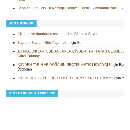
Babalar Günü İçin En Nostaljik Hediye: Çocukluk Anılarına Yolculuk
SON YORUMLAR
Çikolata ve dondurma aşkına…
için
Çikolata Sever
Bayramı Bayram Gibi Yaşamak…
için
Gul
ADINI ALDIKLARI SULTANLARLA İÇİNDEN TARİH AKAN ÇEŞMELER
i
Gürol Tulunay
İÇİNDEN TARİH VE DOĞANIN GEÇTİĞİ ANTİK LİKYA YOLU
için
Barbar
Özdoğan
İSTANBUL’U BİR DE BU YEDİ TEPEDEN SEYRELEYİN
için
Leyla Yilm
BIZI FACEBOOK’DA TAKIP EDIN!