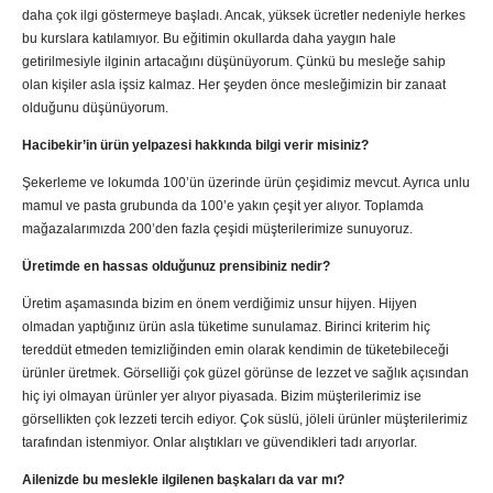
daha çok ilgi göstermeye başladı. Ancak, yüksek ücretler nedeniyle herkes
bu kurslara katılamıyor. Bu eğitimin okullarda daha yaygın hale
getirilmesiyle ilginin artacağını düşünüyorum. Çünkü bu mesleğe sahip
olan kişiler asla işsiz kalmaz. Her şeyden önce mesleğimizin bir zanaat
olduğunu düşünüyorum.
Hacibekir’in ürün yelpazesi hakkında bilgi verir misiniz?
Şekerleme ve lokumda 100’ün üzerinde ürün çeşidimiz mevcut. Ayrıca unlu
mamul ve pasta grubunda da 100’e yakın çeşit yer alıyor. Toplamda
mağazalarımızda 200’den fazla çeşidi müşterilerimize sunuyoruz.
Üretimde en hassas olduğunuz prensibiniz nedir?
Üretim aşamasında bizim en önem verdiğimiz unsur hijyen. Hijyen
olmadan yaptığınız ürün asla tüketime sunulamaz. Birinci kriterim hiç
tereddüt etmeden temizliğinden emin olarak kendimin de tüketebileceği
ürünler üretmek. Görselliği çok güzel görünse de lezzet ve sağlık açısından
hiç iyi olmayan ürünler yer alıyor piyasada. Bizim müşterilerimiz ise
görsellikten çok lezzeti tercih ediyor. Çok süslü, jöleli ürünler müşterilerimiz
tarafından istenmiyor. Onlar alıştıkları ve güvendikleri tadı arıyorlar.
Ailenizde bu meslekle ilgilenen başkaları da var mı?