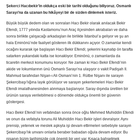
Şekerci Hacıbekir’in oldukça eski bir tarihi olduğunu biliyoruz. Osmanlı
Sarayı’na da uzanan bu hikâyeyi bir de sizden dinlemek isteriz.
Büyük büyük dedem olan ve sonraları Hacı Bekir olarak anılacak Bekir
Efendi, 1777 yılında Kastamonu’nun Araç ilçesinden akrabaları ve daha
sonra birlikte çalışacağı arkadaşları ile birlikte İstanbul’a geliyor ve şu an
hala Eminönü’nde faaliyet gösteren ilk dükkanını açıyor. O zamanlar kendi
ocağını kurarak işe başlayan Hacı Bekir Efendi; şekerini kaynatıp ön tarafta
satarken yukarıdaki katta ise konaklıyor. Eminönü, o zamanlarda da
ticaretin merkezi konumunu koruyor. Ne zaman ki Hacı Bekir Efendi’nin
akide ve lokumlarının ünü Osmanlı Sarayı’na ulaşıyor o vakit Padişah II.
Mahmud tarafından Nişan-ı Ali Osmani’nin 1. Rütbe Nişanı ile sarayın
Şekercibaşı’lığına layık görülüyor ve sarayın şekerlemeleri Hacı Bekir
Efendi imalathanesinden alınmaya başlanıyor. Saray dışında üretilen bir
ürünün saraya verilebilmesi o dönemde oldukça önemli bir güvenin
göstergesi.
Hacı Bekir Efendi’nin vefatından sonra önce oğlu Mehmed Muhiddin Efendi
ve onun da vefatıyla torunu Ali Muhiddin Hacı Bekir işleri devralıyor. Aynı
prensip, yetenek ve meslek aşkıyla işi devam ettirmeleri sebebiyle sarayın
Şekercibaşı’lık unvanı onlarla beraber babadan oğula devam ediyor. Bu
nişanın bizim tarihimizde çok önemli bir yeri var. Kısaca bahsetmek