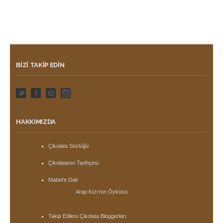
BIZI TAKIP EDIN
HAKKIMIZDA
Çikolata Sözlüğü
Çikolatanın Tarihçesi
Mabel’e Dair
Arap Kızı’nın Öyküsü
Takip Edilesi Çikolata Bloggerları