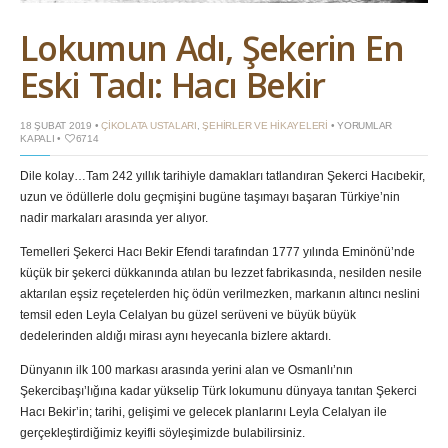
Lokumun Adı, Şekerin En
Eski Tadı: Hacı Bekir
LOKUMUN
18 ŞUBAT 2019 •
ÇIKOLATA USTALARI
,
ŞEHIRLER VE HIKAYELERI
•
YORUMLAR
ADI,
KAPALI
•
6714
ŞEKERIN
EN
Dile kolay…Tam 242 yıllık tarihiyle damakları tatlandıran Şekerci Hacıbekir,
ESKI
TADI:
uzun ve ödüllerle dolu geçmişini bugüne taşımayı başaran Türkiye’nin
HACI
BEKIR
nadir markaları arasında yer alıyor.
IÇIN
Temelleri Şekerci Hacı Bekir Efendi tarafından 1777 yılında Eminönü’nde
küçük bir şekerci dükkanında atılan bu lezzet fabrikasında, nesilden nesile
aktarılan eşsiz reçetelerden hiç ödün verilmezken, markanın altıncı neslini
temsil eden Leyla Celalyan bu güzel serüveni ve büyük büyük
dedelerinden aldığı mirası aynı heyecanla bizlere aktardı.
Dünyanın ilk 100 markası arasında yerini alan ve Osmanlı’nın
Şekercibaşı’lığına kadar yükselip Türk lokumunu dünyaya tanıtan Şekerci
Hacı Bekir’in; tarihi, gelişimi ve gelecek planlarını Leyla Celalyan ile
gerçekleştirdiğimiz keyifli söyleşimizde bulabilirsiniz.