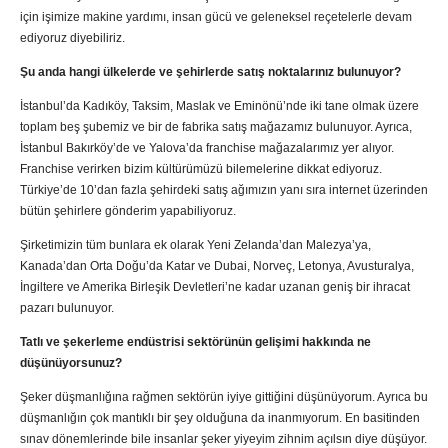
için işimize makine yardımı, insan gücü ve geleneksel reçetelerle devam
ediyoruz diyebiliriz.
Şu anda hangi ülkelerde ve şehirlerde satış noktalarınız bulunuyor?
İstanbul’da Kadıköy, Taksim, Maslak ve Eminönü’nde iki tane olmak üzere
toplam beş şubemiz ve bir de fabrika satış mağazamız bulunuyor. Ayrıca,
İstanbul Bakırköy’de ve Yalova’da franchise mağazalarımız yer alıyor.
Franchise verirken bizim kültürümüzü bilemelerine dikkat ediyoruz.
Türkiye’de 10’dan fazla şehirdeki satış ağımızın yanı sıra internet üzerinden
bütün şehirlere gönderim yapabiliyoruz.
Şirketimizin tüm bunlara ek olarak Yeni Zelanda’dan Malezya’ya,
Kanada’dan Orta Doğu’da Katar ve Dubai, Norveç, Letonya, Avusturalya,
İngiltere ve Amerika Birleşik Devletleri’ne kadar uzanan geniş bir ihracat
pazarı bulunuyor.
Tatlı ve şekerleme endüstrisi sektörünün gelişimi hakkında ne
düşünüyorsunuz?
Şeker düşmanlığına rağmen sektörün iyiye gittiğini düşünüyorum. Ayrıca bu
düşmanlığın çok mantıklı bir şey olduğuna da inanmıyorum. En basitinden
sınav dönemlerinde bile insanlar şeker yiyeyim zihnim açılsın diye düşüyor.