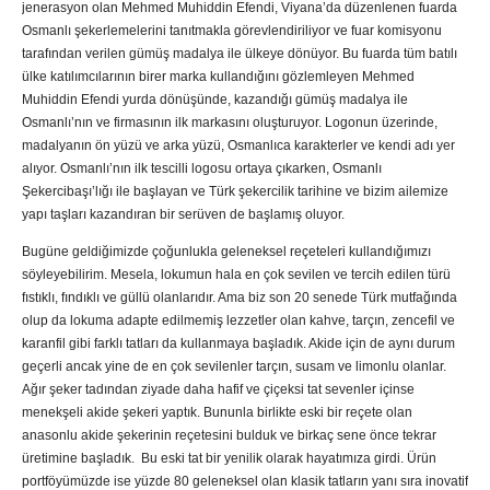
jenerasyon olan Mehmed Muhiddin Efendi, Viyana’da düzenlenen fuarda
Osmanlı şekerlemelerini tanıtmakla görevlendiriliyor ve fuar komisyonu
tarafından verilen gümüş madalya ile ülkeye dönüyor. Bu fuarda tüm batılı
ülke katılımcılarının birer marka kullandığını gözlemleyen Mehmed
Muhiddin Efendi yurda dönüşünde, kazandığı gümüş madalya ile
Osmanlı’nın ve firmasının ilk markasını oluşturuyor. Logonun üzerinde,
madalyanın ön yüzü ve arka yüzü, Osmanlıca karakterler ve kendi adı yer
alıyor. Osmanlı’nın ilk tescilli logosu ortaya çıkarken, Osmanlı
Şekercibaşı’lığı ile başlayan ve Türk şekercilik tarihine ve bizim ailemize
yapı taşları kazandıran bir serüven de başlamış oluyor.
Bugüne geldiğimizde çoğunlukla geleneksel reçeteleri kullandığımızı
söyleyebilirim. Mesela, lokumun hala en çok sevilen ve tercih edilen türü
fıstıklı, fındıklı ve güllü olanlarıdır. Ama biz son 20 senede Türk mutfağında
olup da lokuma adapte edilmemiş lezzetler olan kahve, tarçın, zencefil ve
karanfil gibi farklı tatları da kullanmaya başladık. Akide için de aynı durum
geçerli ancak yine de en çok sevilenler tarçın, susam ve limonlu olanlar.
Ağır şeker tadından ziyade daha hafif ve çiçeksi tat sevenler içinse
menekşeli akide şekeri yaptık. Bununla birlikte eski bir reçete olan
anasonlu akide şekerinin reçetesini bulduk ve birkaç sene önce tekrar
üretimine başladık. Bu eski tat bir yenilik olarak hayatımıza girdi. Ürün
portföyümüzde ise yüzde 80 geleneksel olan klasik tatların yanı sıra inovatif