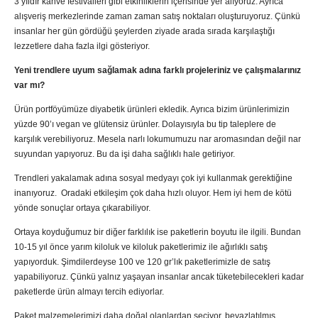
3 yıldır kahve festivalleri gibi etkinliklerin içerisinde yer alıyoruz. Ayrıca
alışveriş merkezlerinde zaman zaman satış noktaları oluşturuyoruz. Çünkü
insanlar her gün gördüğü şeylerden ziyade arada sırada karşılaştığı
lezzetlere daha fazla ilgi gösteriyor.
Yeni trendlere uyum sağlamak adına farklı projeleriniz ve çalışmalarınız
var mı?
Ürün portföyümüze diyabetik ürünleri ekledik. Ayrıca bizim ürünlerimizin
yüzde 90’ı vegan ve glütensiz ürünler. Dolayısıyla bu tip taleplere de
karşılık verebiliyoruz. Mesela narlı lokumumuzu nar aromasından değil nar
suyundan yapıyoruz. Bu da işi daha sağlıklı hale getiriyor.
Trendleri yakalamak adına sosyal medyayı çok iyi kullanmak gerektiğine
inanıyoruz. Oradaki etkileşim çok daha hızlı oluyor. Hem iyi hem de kötü
yönde sonuçlar ortaya çıkarabiliyor.
Ortaya koyduğumuz bir diğer farklılık ise paketlerin boyutu ile ilgili. Bundan
10-15 yıl önce yarım kiloluk ve kiloluk paketlerimiz ile ağırlıklı satış
yapıyorduk. Şimdilerdeyse 100 ve 120 gr’lık paketlerimizle de satış
yapabiliyoruz. Çünkü yalnız yaşayan insanlar ancak tüketebilecekleri kadar
paketlerde ürün almayı tercih ediyorlar.
Paket malzemelerimizi daha doğal olanlardan seçiyor, beyazlatılmış