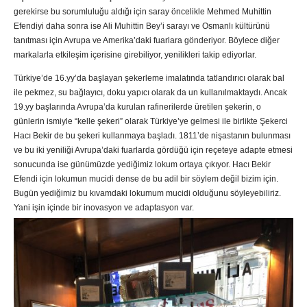
gerekirse bu sorumluluğu aldığı için saray öncelikle Mehmed Muhittin
Efendiyi daha sonra ise Ali Muhittin Bey’i sarayı ve Osmanlı kültürünü
tanıtması için Avrupa ve Amerika’daki fuarlara gönderiyor. Böylece diğer
markalarla etkileşim içerisine girebiliyor, yenilikleri takip ediyorlar.
Türkiye’de 16.yy’da başlayan şekerleme imalatında tatlandırıcı olarak bal
ile pekmez, su bağlayıcı, doku yapıcı olarak da un kullanılmaktaydı. Ancak
19.yy başlarında Avrupa’da kurulan rafinerilerde üretilen şekerin, o
günlerin ismiyle “kelle şekeri” olarak Türkiye’ye gelmesi ile birlikte Şekerci
Hacı Bekir de bu şekeri kullanmaya başladı. 1811’de nişastanın bulunması
ve bu iki yeniliği Avrupa’daki fuarlarda gördüğü için reçeteye adapte etmesi
sonucunda ise günümüzde yediğimiz lokum ortaya çıkıyor. Hacı Bekir
Efendi için lokumun mucidi dense de bu adil bir söylem değil bizim için.
Bugün yediğimiz bu kıvamdaki lokumum mucidi olduğunu söyleyebiliriz.
Yani işin içinde bir inovasyon ve adaptasyon var.