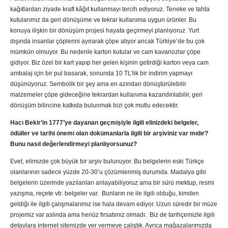
kağıtlardan ziyade kraft kâğıt kullanmayı tercih ediyoruz. Teneke ve tahta
kutularımız da geri dönüşüme ve tekrar kullanıma uygun ürünler. Bu
konuya ilişkin bir dönüşüm projesi hayata geçirmeyi planlıyoruz. Yurt
dışında insanlar çöplerini ayırarak çöpe atıyor ancak Türkiye’de bu çok
mümkün olmuyor. Bu nedenle karton kutular ve cam kavanozlar çöpe
gidiyor. Biz özel bir kart yapıp her gelen kişinin getirdiği karton veya cam
ambalaj için bir pul basarak, sonunda 10 TL’lik bir indirim yapmayı
düşünüyoruz. Sembolik bir şey ama en azından dönüştürülebilir
malzemeler çöpe gideceğine tekrardan kullanıma kazandırılabilir, geri
dönüşüm bilincine katkıda bulunmak bizi çok mutlu edecektir.
Hacı Bekir’in 1777’ye dayanan geçmişiyle ilgili elinizdeki belgeler,
ödüller ve tarihi önemi olan dokümanlarla ilgili bir arşiviniz var mıdır?
Bunu nasıl değerlendirmeyi planlıyorsunuz?
Evet, elimizde çok büyük bir arşiv bulunuyor. Bu belgelerin eski Türkçe
olanlarının sadece yüzde 20-30’u çözümlenmiş durumda. Madalya gibi
belgelerin üzerinde yazılanları anlayabiliyoruz ama bir sürü mektup, resmi
yazışma, reçete vb. belgeler var. Bunların ne ile ilgili olduğu, kimden
geldiği ile ilgili çalışmalarımız ise hala devam ediyor. Uzun süredir bir müze
projemiz var aslında ama henüz fırsatımız olmadı. Biz de tarihçemizle ilgili
detaylara internet sitemizde yer vermeye çalıştık. Ayrıca mağazalarımızda