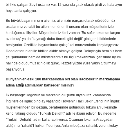
birlikte çalışan Seyfi ustamız var. 12 yaşında çırak olarak girdi ve hala aynı
heyecanla çalışıyor.
Bu büyük başarının sırrı ailemiz, ailemizin parçası olarak gördüğümüz
ustalarımız ve tabii bu ailenin en önemli unsuru olan müşterilerimizle
kurduğumuz ilişkiler. Müşterilerimiz kimi zaman “Bu sefer lokumun tarçını
az olmuş” ya da “kaymağı daha önceki gibi değil” gibi geri bildirimlerle
besliyorlar. Özellikle bayramlarda çok güzel manzaralarla karşılaşıyoruz.
Dedeler torunları ile birlikte akide almaya geliyor. Dolayısıyla hem biz hem
çalışanlarımız hem de müşterilerimiz bu üçlü mekanizma içerisinde uyum
halinde olduğumuz için o ilk günkü lezzeti yüzde yüze yakın tutturmayı
başarıyoruz.
Dünyanın en eski 100 markasından biri olan Hacıbekir’in markalaşma
adına attığı adımlardan bahseder misiniz?
İlk başlangıcı logonun ve markanın oluşumu diyebiliriz. Zamanında
İngiltere’de ilginç bir olay yaşandığı söylenir. Hacı Bekir Efendi’nin İngiliz
müşterilerinden bir gezgin, beraberinde götürdüğü lokumları ülkesinde
kendi takmış olduğu “Turkish Delight’’ adı ile ikram ediyor. Bu nedenle
“Turkish Delight’’ adını kullanabiliyoruz. O zaman lokuma Arapçadan
aldığımız “rahatü’l hulkum” deniyor. Anlamı boğaza rahatlık veren, kolay