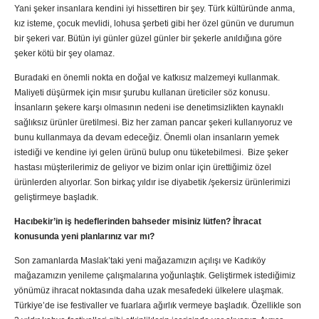
Yani şeker insanlara kendini iyi hissettiren bir şey. Türk kültüründe anma,
kız isteme, çocuk mevlidi, lohusa şerbeti gibi her özel günün ve durumun
bir şekeri var. Bütün iyi günler güzel günler bir şekerle anıldığına göre
şeker kötü bir şey olamaz.
Buradaki en önemli nokta en doğal ve katkısız malzemeyi kullanmak.
Maliyeti düşürmek için mısır şurubu kullanan üreticiler söz konusu.
İnsanların şekere karşı olmasının nedeni ise denetimsizlikten kaynaklı
sağlıksız ürünler üretilmesi. Biz her zaman pancar şekeri kullanıyoruz ve
bunu kullanmaya da devam edeceğiz. Önemli olan insanların yemek
istediği ve kendine iyi gelen ürünü bulup onu tüketebilmesi. Bize şeker
hastası müşterilerimiz de geliyor ve bizim onlar için ürettiğimiz özel
ürünlerden alıyorlar. Son birkaç yıldır ise diyabetik /şekersiz ürünlerimizi
geliştirmeye başladık.
Hacıbekir’in iş hedeflerinden bahseder misiniz lütfen? İhracat
konusunda yeni planlarınız var mı?
Son zamanlarda Maslak’taki yeni mağazamızın açılışı ve Kadıköy
mağazamızın yenileme çalışmalarına yoğunlaştık. Geliştirmek istediğimiz
yönümüz ihracat noktasında daha uzak mesafedeki ülkelere ulaşmak.
Türkiye’de ise festivaller ve fuarlara ağırlık vermeye başladık. Özellikle son