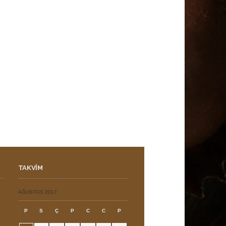
TAKVIM
ı
AĞUSTOS 2017
P
S
Ç
P
C
C
P