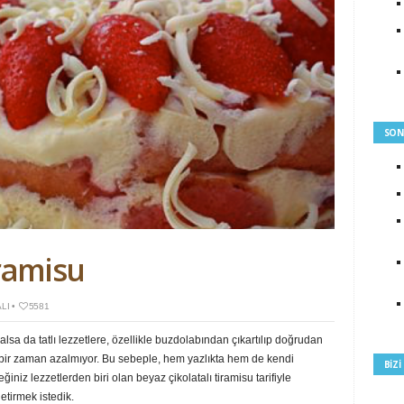
SON
iramisu
LI
•
5581
a da tatlı lezzetlere, özellikle buzdolabından çıkartılıp doğrudan
iç bir zaman azalmıyor. Bu sebeple, hem yazlıkta hem de kendi
BIZ
ğiniz lezzetlerden biri olan beyaz çikolatalı tiramisu tarifiyle
etirmek istedik.