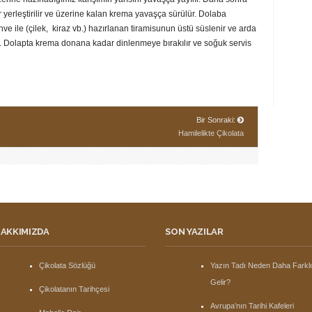
ler yerleştirilir ve üzerine kalan krema yavaşça sürülür. Dolaba
ve ile (çilek, kiraz vb.) hazırlanan tiramisunun üstü süslenir ve arda
ir. Dolapta krema donana kadar dinlenmeye bırakılır ve soğuk servis
Bir Sonraki:
Hamilelikte Çikolata
AKKIMIZDA
SON YAZILAR
Çikolata Sözlüğü
Yazın Tadı Neden Daha Farkl
Gelir?
Çikolatanın Tarihçesi
Avrupa’nın Tarihi Kafeleri