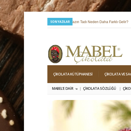
SON YAZILAR
24 Temmuz 2026 |
Yazın Tadı Neden Daha Farklı Gelir?
6 Mayıs 2026 |
Hıdırellez; Dilek, Niyet ve Baharı Karşılama Hi
ÇIKOLATA KÜTÜPHANESI
ÇIKOLATA VE SA
MABEL’E DAIR
ÇIKOLATA SÖZLÜĞÜ
ÇIKO
»