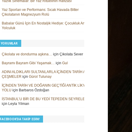
Yazlık Sinemalar: Bir Yaz Ritüelinin Hafızası
Yaz Sporları ve Performans: Sıcak Havada Bitter
Çikolatanın Magnezyum Rolü
Babalar Günü İçin En Nostaljik Hediye: Çocukluk Anılarına
Yolculuk
 YORUMLAR
Çikolata ve dondurma aşkına…
için
Çikolata Sever
Bayramı Bayram Gibi Yaşamak…
için
Gul
ADINI ALDIKLARI SULTANLARLA İÇİNDEN TARİH AKAN
ÇEŞMELER
için
Gürol Tulunay
İÇİNDEN TARİH VE DOĞANIN GEÇTİĞİ ANTİK LİKYA
YOLU
için
Barbaros Özdoğan
İSTANBUL’U BİR DE BU YEDİ TEPEDEN SEYRELEYİN
için
Leyla Yilman
I FACEBOOK’DA TAKIP EDIN!