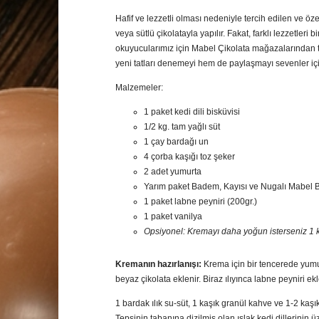
Hafif ve lezzetli olması nedeniyle tercih edilen ve özel
veya sütlü çikolatayla yapılır. Fakat, farklı lezzetler
okuyucularımız için Mabel Çikolata mağazalarından te
yeni tatları denemeyi hem de paylaşmayı sevenler için
Malzemeler:
1 paket kedi dili bisküvisi
1/2 kg. tam yağlı süt
1 çay bardağı un
4 çorba kaşığı toz şeker
2 adet yumurta
Yarım paket Badem, Kayısı ve Nugalı Mabel B
1 paket labne peyniri (200gr.)
1 paket vanilya
Opsiyonel: Kremayı daha yoğun isterseniz 1 ka
Kremanın hazırlanışı:
Krema için bir tencerede yumurta
beyaz çikolata eklenir. Biraz ılıyınca labne peyniri ekleni
1 bardak ılık su-süt, 1 kaşık granül kahve ve 1-2 kaşık ş
Tepsinin tabanına dizilmiş olan ıslak kedi dillerinin 