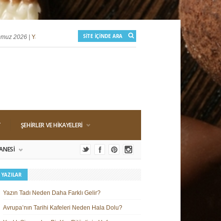
 2026 |
Yazlık Sinemalar: Bir Yaz Ritüelinin Hafızası
25 Haziran 2026 |
Yaz 
T
ŞEHIRLER VE HIKAYELERI
ANESI
 YAZILAR
Yazın Tadı Neden Daha Farklı Gelir?
Avrupa’nın Tarihi Kafeleri Neden Hala Dolu?