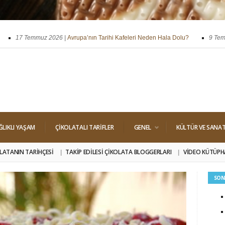
17 Temmuz 2026 |
Avrupa’nın Tarihi Kafeleri Neden Hala Dolu?
9 Temmuz
ssi
29 Nisan 2026 |
Dört Klasik Dolgu: Pralin, Ganaj, Krokant ve Trüf
ĞLIKLI YAŞAM
ÇIKOLATALI TARIFLER
GENEL
KÜLTÜR VE SANA
LATANIN TARIHÇESI
TAKIP EDILESI ÇIKOLATA BLOGGERLARI
VIDEO KÜTÜPH
SON