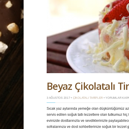
Beyaz Çikolatalı T
BEYAZ
3 AĞUSTOS 2017 •
ÇIKOLATALI TARIFLER
•
YORUMLAR KAPA
ÇIKOLATALI
TIRAMISU
Sıcak yaz aylarında yemeğe olan düşkünlüğümüz azals
IÇIN
servis edilen soğuk tatlı lezzetlere olan tutkumuz h
evinizde dostlarınızla ve sevdiklerinizle paylaşabilece
sofralarınıza ve dost sohbetlerinize soğuk bir lezzet g