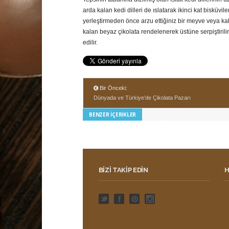
arda kalan kedi dilleri de ıslatarak ikinci kat bisküvi
yerleştirmeden önce arzu ettiğiniz bir meyve veya kah
kalan beyaz çikolata rendelenerek üstüne serpiştiril
edilir.
Bir Önceki:
Dünyada ve Türkiye’de Çikolata Pazarı
BENZER İÇERIKLER
BIZI TAKIP EDIN
H