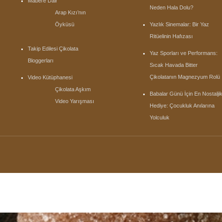
Mabel’e Dair
Neden Hala Dolu?
Arap Kızı’nın
Öyküsü
Yazlık Sinemalar: Bir Yaz
Ritüelinin Hafızası
Takip Edilesi Çikolata
Yaz Sporları ve Performans:
Bloggerları
Sıcak Havada Bitter
Çikolatanın Magnezyum Rolü
Video Kütüphanesi
Çikolata Aşkım
Babalar Günü İçin En Nostalji
Video Yarışması
Hediye: Çocukluk Anılarına
Yolculuk