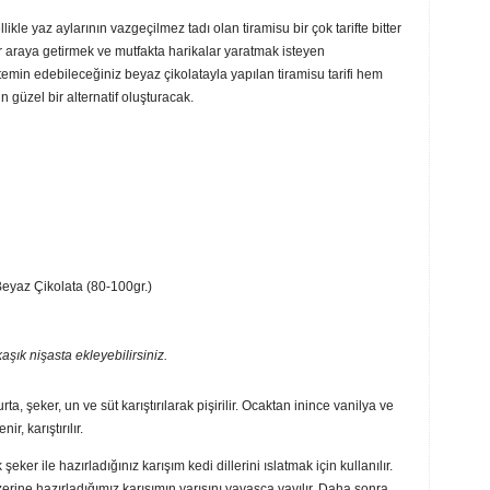
likle yaz aylarının vazgeçilmez tadı olan tiramisu bir çok tarifte bitter
i bir araya getirmek ve mutfakta harikalar yaratmak isteyen
min edebileceğiniz beyaz çikolatayla yapılan tiramisu tarifi hem
 güzel bir alternatif oluşturacak.
eyaz Çikolata (80-100gr.)
şık nişasta ekleyebilirsiniz.
, şeker, un ve süt karıştırılarak pişirilir. Ocaktan inince vanilya ve
r, karıştırılır.
eker ile hazırladığınız karışım kedi dillerini ıslatmak için kullanılır.
üzerine hazırladığımız karışımın yarısını yavaşça yayılır. Daha sonra