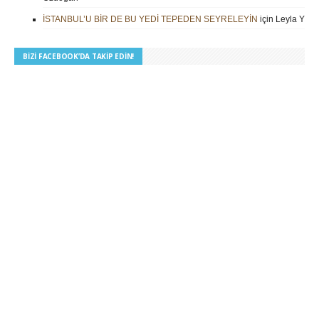
İSTANBUL’U BİR DE BU YEDİ TEPEDEN SEYRELEYİN
için
Leyla Yilm
BIZI FACEBOOK’DA TAKIP EDIN!