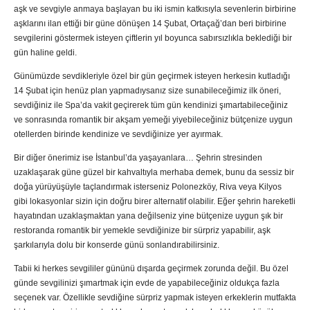
aşk ve sevgiyle anmaya başlayan bu iki ismin katkısıyla sevenlerin birbirine
aşklarını ilan ettiği bir güne dönüşen 14 Şubat, Ortaçağ’dan beri birbirine
sevgilerini göstermek isteyen çiftlerin yıl boyunca sabırsızlıkla beklediği bir
gün haline geldi.
Günümüzde sevdikleriyle özel bir gün geçirmek isteyen herkesin kutladığı
14 Şubat için henüz plan yapmadıysanız size sunabileceğimiz ilk öneri,
sevdiğiniz ile Spa’da vakit geçirerek tüm gün kendinizi şımartabileceğiniz
ve sonrasında romantik bir akşam yemeği yiyebileceğiniz bütçenize uygun
otellerden birinde kendinize ve sevdiğinize yer ayırmak.
Bir diğer önerimiz ise İstanbul’da yaşayanlara… Şehrin stresinden
uzaklaşarak güne güzel bir kahvaltıyla merhaba demek, bunu da sessiz bir
doğa yürüyüşüyle taçlandırmak isterseniz Polonezköy, Riva veya Kilyos
gibi lokasyonlar sizin için doğru birer alternatif olabilir. Eğer şehrin hareketli
hayatından uzaklaşmaktan yana değilseniz yine bütçenize uygun şık bir
restoranda romantik bir yemekle sevdiğinize bir sürpriz yapabilir, aşk
şarkılarıyla dolu bir konserde günü sonlandırabilirsiniz.
Tabii ki herkes sevgililer gününü dışarda geçirmek zorunda değil. Bu özel
günde sevgilinizi şımartmak için evde de yapabileceğiniz oldukça fazla
seçenek var. Özellikle sevdiğine sürpriz yapmak isteyen erkeklerin mutfakta