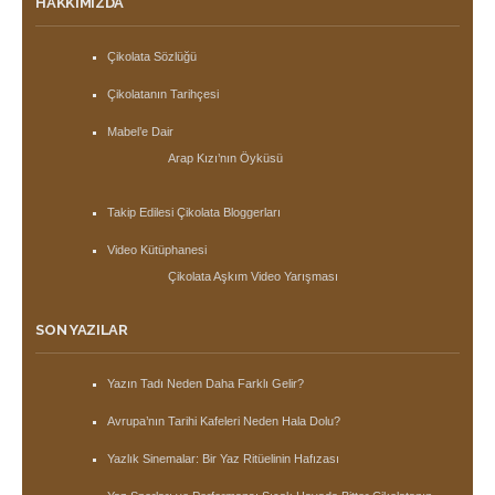
HAKKIMIZDA
Çikolata Sözlüğü
Çikolatanın Tarihçesi
Mabel’e Dair
Arap Kızı’nın Öyküsü
Takip Edilesi Çikolata Bloggerları
Video Kütüphanesi
Çikolata Aşkım Video Yarışması
SON YAZILAR
Yazın Tadı Neden Daha Farklı Gelir?
Avrupa’nın Tarihi Kafeleri Neden Hala Dolu?
Yazlık Sinemalar: Bir Yaz Ritüelinin Hafızası