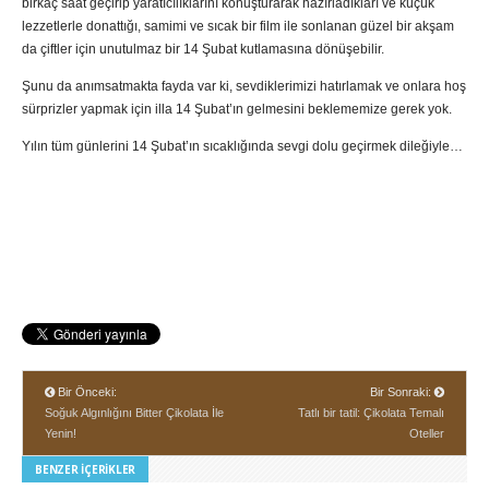
birkaç saat geçirip yaratıcılıklarını konuşturarak hazırladıkları ve küçük
lezzetlerle donattığı, samimi ve sıcak bir film ile sonlanan güzel bir akşam
da çiftler için unutulmaz bir 14 Şubat kutlamasına dönüşebilir.
Şunu da anımsatmakta fayda var ki, sevdiklerimizi hatırlamak ve onlara hoş
sürprizler yapmak için illa 14 Şubat’ın gelmesini beklememize gerek yok.
Yılın tüm günlerini 14 Şubat’ın sıcaklığında sevgi dolu geçirmek dileğiyle…
Bir Önceki:
Bir Sonraki:
Soğuk Algınlığını Bitter Çikolata İle
Tatlı bir tatil: Çikolata Temalı
Yenin!
Oteller
BENZER İÇERIKLER