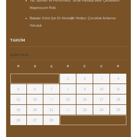
Yaz Sporları ve Performans: Sıcak Havada Bitter Çikolatanın
Magnezyum Rolü
Babalar Günü İçin En Nostaljik Hediye: Çocukluk Anılarına
Yolculuk
TAKVIM
ŞUBAT 2018
P
S
Ç
P
C
C
P
1
2
3
4
5
6
7
8
9
10
11
12
13
14
15
16
17
18
19
20
21
22
23
24
25
26
27
28