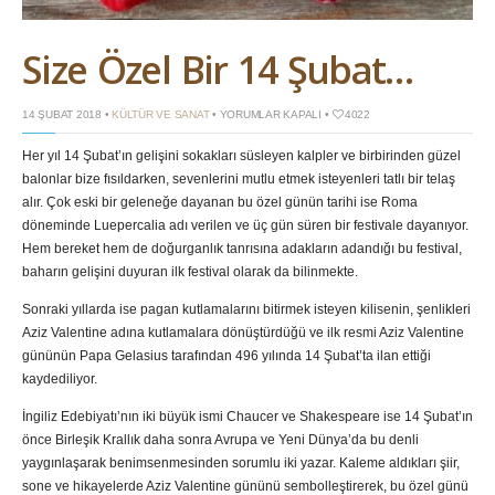
Size Özel Bir 14 Şubat…
SIZE
14 ŞUBAT 2018 •
KÜLTÜR VE SANAT
•
YORUMLAR KAPALI
•
4022
ÖZEL
BIR
Her yıl 14 Şubat’ın gelişini sokakları süsleyen kalpler ve birbirinden güzel
14
ŞUBAT…
balonlar bize fısıldarken, sevenlerini mutlu etmek isteyenleri tatlı bir telaş
IÇIN
alır. Çok eski bir geleneğe dayanan bu özel günün tarihi ise Roma
döneminde Luepercalia adı verilen ve üç gün süren bir festivale dayanıyor.
Hem bereket hem de doğurganlık tanrısına adakların adandığı bu festival,
baharın gelişini duyuran ilk festival olarak da bilinmekte.
Sonraki yıllarda ise pagan kutlamalarını bitirmek isteyen kilisenin, şenlikleri
Aziz Valentine adına kutlamalara dönüştürdüğü ve ilk resmi Aziz Valentine
gününün Papa Gelasius tarafından 496 yılında 14 Şubat’ta ilan ettiği
kaydediliyor.
İngiliz Edebiyatı’nın iki büyük ismi Chaucer ve Shakespeare ise 14 Şubat’ın
önce Birleşik Krallık daha sonra Avrupa ve Yeni Dünya’da bu denli
yaygınlaşarak benimsenmesinden sorumlu iki yazar. Kaleme aldıkları şiir,
sone ve hikayelerde Aziz Valentine gününü sembolleştirerek, bu özel günü