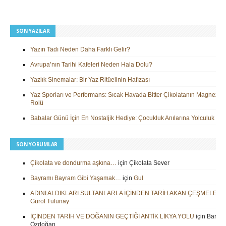
SON YAZILAR
Yazın Tadı Neden Daha Farklı Gelir?
Avrupa’nın Tarihi Kafeleri Neden Hala Dolu?
Yazlık Sinemalar: Bir Yaz Ritüelinin Hafızası
Yaz Sporları ve Performans: Sıcak Havada Bitter Çikolatanın Magnezy
Rolü
Babalar Günü İçin En Nostaljik Hediye: Çocukluk Anılarına Yolculuk
SON YORUMLAR
Çikolata ve dondurma aşkına…
için
Çikolata Sever
Bayramı Bayram Gibi Yaşamak…
için
Gul
ADINI ALDIKLARI SULTANLARLA İÇİNDEN TARİH AKAN ÇEŞMELER
i
Gürol Tulunay
İÇİNDEN TARİH VE DOĞANIN GEÇTİĞİ ANTİK LİKYA YOLU
için
Barbar
Özdoğan