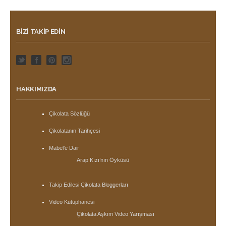
BIZI TAKIP EDIN
HAKKIMIZDA
Çikolata Sözlüğü
Çikolatanın Tarihçesi
Mabel’e Dair
Arap Kızı’nın Öyküsü
Takip Edilesi Çikolata Bloggerları
Video Kütüphanesi
Çikolata Aşkım Video Yarışması