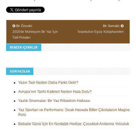
Bir Önceki:
Bir Sonraki:
2018’de Muhteşem Bir Yaz İçin
İstanbul’un Eşsiz Kütüphaneleri
Tatil Rotaları
BENZER İÇERIKLER
SON YAZILAR
Yazın Tadı Neden Daha Farklı Gelir?
Avrupa’nın Tarihi Kafeleri Neden Hala Dolu?
Yazlık Sinemalar: Bir Yaz Ritüelinin Hafızası
Yaz Sporları ve Performans: Sıcak Havada Bitter Çikolatanın Magnezy
Rolü
Babalar Günü İçin En Nostaljik Hediye: Çocukluk Anılarına Yolculuk