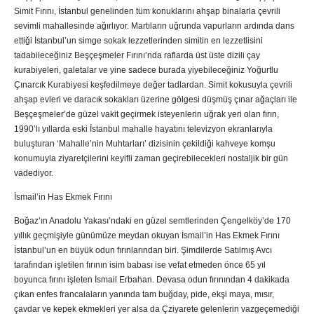
Simit Fırını, İstanbul genelinden tüm konuklarını ahşap binalarla çevrili
sevimli mahallesinde ağırlıyor. Martıların uğrunda vapurların ardında dans
ettiği İstanbul’un simge sokak lezzetlerinden simitin en lezzetlisini
tadabileceğiniz Beşçeşmeler Fırını’nda raflarda üst üste dizili çay
kurabiyeleri, galetalar ve yine sadece burada yiyebileceğiniz Yoğurtlu
Çınarcık Kurabiyesi keşfedilmeye değer tadlardan. Simit kokusuyla çevrili
ahşap evleri ve daracık sokakları üzerine gölgesi düşmüş çınar ağaçları ile
Beşçeşmeler’de güzel vakit geçirmek isteyenlerin uğrak yeri olan fırın,
1990’lı yıllarda eski İstanbul mahalle hayatını televizyon ekranlarıyla
buluşturan ‘Mahalle’nin Muhtarları’ dizisinin çekildiği kahveye komşu
konumuyla ziyaretçilerini keyifli zaman geçirebilecekleri nostaljik bir gün
vadediyor.
İsmail’in Has Ekmek Fırını
Boğaz’ın Anadolu Yakası’ndaki en güzel semtlerinden Çengelköy’de 170
yıllık geçmişiyle günümüze meydan okuyan İsmail’in Has Ekmek Fırını
İstanbul’un en büyük odun fırınlarından biri. Şimdilerde Satılmış Avcı
tarafından işletilen fırının isim babası ise vefat etmeden önce 65 yıl
boyunca fırını işleten İsmail Erbahan. Devasa odun fırınından 4 dakikada
çıkan enfes francalaların yanında tam buğday, pide, ekşi maya, mısır,
çavdar ve kepek ekmekleri yer alsa da Çziyarete gelenlerin vazgeçemediği