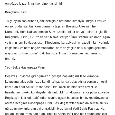
en gözde lezzet fırının kendine has simidi.
Kireçburnu Fırını
18. yüzyılın sonlarında Çamlıhemşin’e ardından sırasıyla Rusya, Ordu ve
en sonunda İstanbul Kireçburnu’na taşınan Bostancı Ailesinin; hem
Karadeniz hem Kafkas hem de Slav lezzetlerini bir araya getirerek işlettiği
Kireçburnu Fırını, 1957’den beri hizmet veriyor. Ünü İstanbul sınırlarını aşan
ve fırının ismi ile özdeşleşen Kireçburnu kurabiyesinin lezzetini tam yerinde
keşfetmek ve hem boğaz manzarası hem de yeşille dolu bir gün geçirmek
istiyorsanız Kireçburnu’ndaki bu güzel fırına uğramadan geçmemenizi
öneririz.
Yedi-Sekiz Hasanpaşa Fırını
Beşiktaş Köyiçi’ne girer girmez duymaya başladığınız taze kurabiye
kokusunu takip ettiğinizde kendinizi kapısında bulacağınız semtin en eski
fırını olan Yedi-Sekiz Hasanpaşa Fırını özellikle hindistan cevizi ile
hazırlanan rokoko kurabiyeleri ile ünlü. Elinizi attığınız her çeşit kurabiyede
Beşiktaş’ın tatlı kalabalığından sıyrılıp uçsuz bucaksız bir lezzet dünyasına
adım atacağınız Hasanpaşa Fırını, Beşiktaş taraftarlarının da semtte sık sık
uğradığı mekanlardan biri olarak biliniyor. İsmini Yedi Sekiz Paşa adıyla
anılan Hasan Paşa’dan alan fırının ilk sahibi ise Paşa’nın Oduncubaşıcısı.