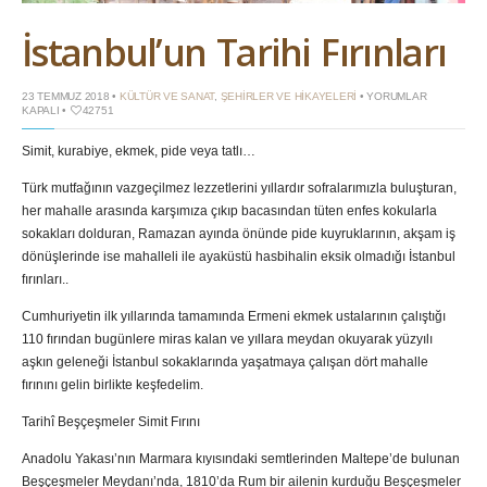
İstanbul’un Tarihi Fırınları
İSTANBUL’UN
23 TEMMUZ 2018 •
KÜLTÜR VE SANAT
,
ŞEHIRLER VE HIKAYELERI
•
YORUMLAR
TARIHI
KAPALI
•
42751
FIRINLARI
IÇIN
Simit, kurabiye, ekmek, pide veya tatlı…
Türk mutfağının vazgeçilmez lezzetlerini yıllardır sofralarımızla buluşturan,
her mahalle arasında karşımıza çıkıp bacasından tüten enfes kokularla
sokakları dolduran, Ramazan ayında önünde pide kuyruklarının, akşam iş
dönüşlerinde ise mahalleli ile ayaküstü hasbihalin eksik olmadığı İstanbul
fırınları..
Cumhuriyetin ilk yıllarında tamamında Ermeni ekmek ustalarının çalıştığı
110 fırından bugünlere miras kalan ve yıllara meydan okuyarak yüzyılı
aşkın geleneği İstanbul sokaklarında yaşatmaya çalışan dört mahalle
fırınını gelin birlikte keşfedelim.
Tarihî Beşçeşmeler Simit Fırını
Anadolu Yakası’nın Marmara kıyısındaki semtlerinden Maltepe’de bulunan
Beşçeşmeler Meydanı’nda, 1810’da Rum bir ailenin kurduğu Beşçeşmeler