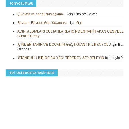
SON YORUMLAR
Çikolata ve dondurma aşkına…
için
Çikolata Sever
Bayramı Bayram Gibi Yaşamak…
için
Gul
ADINI ALDIKLARI SULTANLARLA İÇİNDEN TARİH AKAN ÇEŞMELER
i
Gürol Tulunay
İÇİNDEN TARİH VE DOĞANIN GEÇTİĞİ ANTİK LİKYA YOLU
için
Barbar
Özdoğan
İSTANBUL’U BİR DE BU YEDİ TEPEDEN SEYRELEYİN
için
Leyla Yilm
BIZI FACEBOOK’DA TAKIP EDIN!