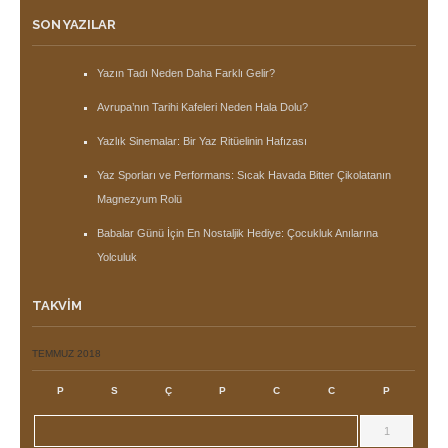
SON YAZILAR
Yazın Tadı Neden Daha Farklı Gelir?
Avrupa’nın Tarihi Kafeleri Neden Hala Dolu?
Yazlık Sinemalar: Bir Yaz Ritüelinin Hafızası
Yaz Sporları ve Performans: Sıcak Havada Bitter Çikolatanın
Magnezyum Rolü
Babalar Günü İçin En Nostaljik Hediye: Çocukluk Anılarına
Yolculuk
TAKVIM
TEMMUZ 2018
P
S
Ç
P
C
C
P
1