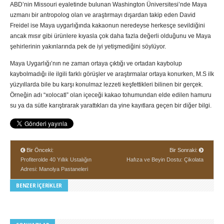
ABD’nin Missouri eyaletinde bulunan Washington Üniversitesi’nde Maya
uzmanı bir antropolog olan ve araştırmayı dışardan takip eden David
Freidel ise Maya uygarlığında kakaonun neredeyse herkesçe sevildiğini
ancak mısır gibi ürünlere kıyasla çok daha fazla değerli olduğunu ve Maya
şehirlerinin yakınlarında pek de iyi yetişmediğini söylüyor.
Maya Uygarlığı’nın ne zaman ortaya çıktığı ve ortadan kaybolup
kaybolmadığı ile ilgili farklı görüşler ve araştırmalar ortaya konurken, M.S ilk
yüzyıllarda bile bu karşı konulmaz lezzeti keşfettikleri bilinen bir gerçek.
Örneğin adı “xolocatl” olan içeceği kakao tohumundan elde edilen hamuru
su ya da sütle karıştırarak yarattıkları da yine kayıtlara geçen bir diğer bilgi.
Bir Önceki:
Bir Sonraki:
Profiterolde 40 Yıllık Ustalığın
Hafıza ve Beyin Dostu: Çikolata
Adresi: Manolya Pastaneleri
BENZER İÇERIKLER