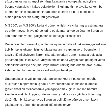
yüzyıldan kalma İspanyol sömürge kayıtları ise Avrupalıların, işçilere
ödeme yapmak için kakao çekirdeklerini kullandığını ortaya koyarken, bu
ödeme aracının kullanılmasından önce belirgin bir para birimi olup
olmadığının belirsiz olduğunu gösteriyor.
M.S 250’den M.S 900’e kadarki döneme ilişkin yayınlanmış araştırmalara
ve diğer mevcut Maya görsellerine odaklanan arkeolog Joanne Baron’un
son dönemde yaptığı çalışmalar ise oldukça dikkat çekici.
Duvar resimleri, seramik çizimleri ve oymalar dahil olmak üzere, görsellerin
tipik bir takas ekonomisini ve Maya krallarına yapılan vergi ödemelerini
tasvir ettiğini söyleyen Baron; çikolatanın erken dönem sanatta pek fazla
görülmediğini, fakat MS 8. yüzyılla birlikte daha yaygın hale geldiğini vetek
seferlik bir takas yerine, mal veya hizmet karşılığında ödeme aracı olarak
kabul edilen bir nesne olarak kullandığını belirtiyor.
Guatemala sınırı yakınında bulunan ve merkezi bir pazar yeri olduğu
düşünülen bir piramidin içindeki duvar resminde ise bir kadın tamale
(geleneksel bir Mezoamerika yemeği) yapmak için kullanılan hamura
karşılık olarak, bir kişiye içinde köpürmüş halde sıcak çikolata bulunduğu
düşünülen bir kâse sunuyor. Baron’un belirttiğine göre bu erken tasvir
çikolatanın o dönemde takas edildiğini gösteriyor.