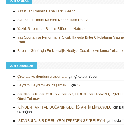
SON YAZILAR
Yazın Tadı Neden Daha Farklı Gelir?
Avrupa’nın Tarihi Kafeleri Neden Hala Dolu?
Yazlık Sinemalar: Bir Yaz Ritüelinin Hafızası
Yaz Sporları ve Performans: Sıcak Havada Bitter Çikolatanın Magnezy
Rolü
Babalar Günü İçin En Nostaljik Hediye: Çocukluk Anılarına Yolculuk
SON YORUMLAR
Çikolata ve dondurma aşkına…
için
Çikolata Sever
Bayramı Bayram Gibi Yaşamak…
için
Gul
ADINI ALDIKLARI SULTANLARLA İÇİNDEN TARİH AKAN ÇEŞMELER
i
Gürol Tulunay
İÇİNDEN TARİH VE DOĞANIN GEÇTİĞİ ANTİK LİKYA YOLU
için
Barbar
Özdoğan
İSTANBUL’U BİR DE BU YEDİ TEPEDEN SEYRELEYİN
için
Leyla Yilm