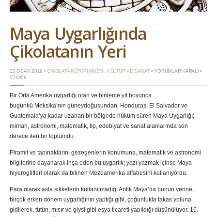
Maya Uygarlığında
Çikolatanın Yeri
MAYA
22 OCAK 2019 •
ÇIKOLATA KÜTÜPHANESI
,
KÜLTÜR VE SANAT
•
YORUMLAR KAPALI
•
UYGARLIĞINDA
4659
ÇIKOLATANIN
YERI
Bir Orta Amerika uygarlığı olan ve binlerce yıl boyunca
IÇIN
bugünkü Meksika’nın güneydoğusundan, Honduras, El Salvador ve
Guatemala’ya kadar uzanan bir bölgede hüküm süren Maya Uygarlığı;
mimari, astronomi, matematik, tıp, edebiyat ve sanat alanlarında son
derece ileri bir toplumdu.
Piramit ve tapınaklarını gezegenlerin konumuna, matematik ve astronomi
bilgilerine dayanarak inşa eden bu uygarlık; yazı yazmak içinse Maya
hiyeroglifleri olarak da bilinen Mezoamerika alfabesini kullanıyordu.
Para olarak asla sikkelerin kullanılmadığı Antik Maya’da bunun yerine,
birçok erken dönem uygarlığının yaptığı gibi, çoğunlukla takas yoluna
gidilerek, tütün, mısır ve giysi gibi eşya ticareti yapıldığı düşünülüyor. 16.