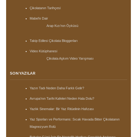
Çikolatanın Tarihçesi
Mabel’e Dair
Arap Kızı’nın Öyküsü
Takip Edilesi Çikolata Bloggerları
Video Kütüphanesi
Çikolata Aşkım Video Yarışması
SON YAZILAR
Yazın Tadı Neden Daha Farklı Gelir?
Avrupa’nın Tarihi Kafeleri Neden Hala Dolu?
Yazlık Sinemalar: Bir Yaz Ritüelinin Hafızası
Yaz Sporları ve Performans: Sıcak Havada Bitter Çikolatanın
Magnezyum Rolü
Babalar Günü İçin En Nostaljik Hediye: Çocukluk Anılarına