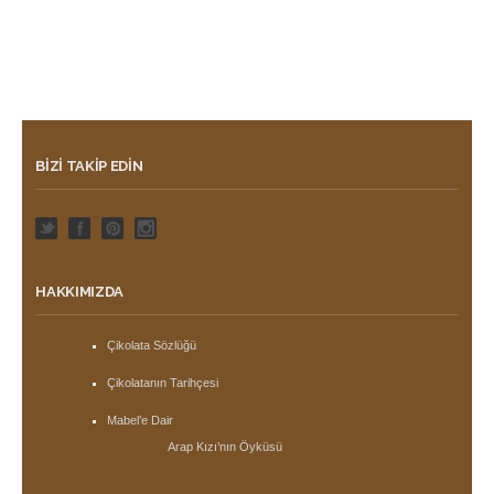
BIZI TAKIP EDIN
HAKKIMIZDA
Çikolata Sözlüğü
Çikolatanın Tarihçesi
Mabel’e Dair
Arap Kızı’nın Öyküsü