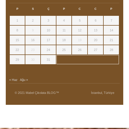
P
S
Ç
P
C
C
P
1
2
3
4
5
6
7
8
9
10
11
12
13
14
15
16
17
18
19
20
21
22
23
24
25
26
27
28
29
30
31
« Haz
Ağu »
© 2021 Mabel Çikolata BLOG™
İstanbul, Türkiye