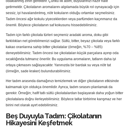
odaklanmış zihin gerektirir. Çünkü ilk adım, duyularınızı hazır hale
getirmektir. Çikolatanın aromalarını algılamada büyük rol oynayacağı için
sessiz, iyi havalandırılmış, nötr kokuların olduğu ortamlar seçmelisiniz.
Tadım öncesi ağır kokulu yiyeceklerden veya parfümden kaçınmanız da
önemli. Böylece çikolatanın saf kokusunu hissedebilirsiniz.
Tadım için farklı çikolata türleri seçmeniz aradaki aroma, doku gibi
farklılıkları net görebilmenizi sağlar. Sütlü, bitter, beyaz çikolata veya farklı
kakao oranlarına sahip bitter çikolatalar (örneğin, %70 – %85)
deneyebilirsiniz. Tadım öncesi ise çikolataları küçük parçalara ayırıp oda
sıcaklığında tutmanız önerilir. Bu uygulama aromaların, tatların daha iyi
ortaya çıkmasını sağlayacaktır. Yanınızda bir bardak su veya nötr tat
(örneğin, sade kraker) bulundurabilirsiniz.
Her tadım arasında damağınızı temizlemek ve diğer çikolatanın etkisinde
kalmamak için oldukça önemlidir. Ayrıca, tadım sırasını planlamak da
gerekir. Örneğin; hafif tatlı sütlü çikolatalardan başlayarak daha yoğun bitter
çikolatalara doğru ilerleyebilirsiniz. Böylece tatlar birbirine karışmaz ve her
birini net olarak ayırt edebilirsiniz.
Beş Duyuyla Tadım: Çikolatanın
Hikayesini Keşfetmek