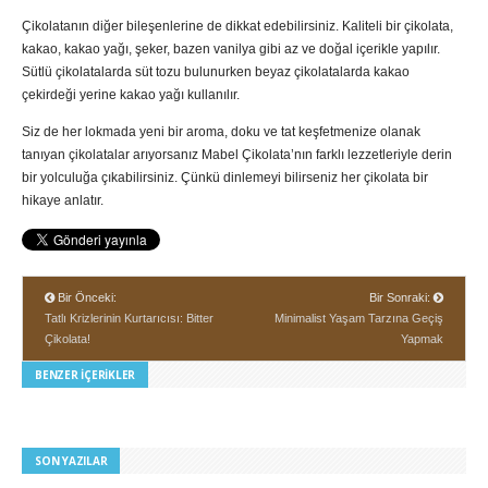
Çikolatanın diğer bileşenlerine de dikkat edebilirsiniz. Kaliteli bir çikolata,
kakao, kakao yağı, şeker, bazen vanilya gibi az ve doğal içerikle yapılır.
Sütlü çikolatalarda süt tozu bulunurken beyaz çikolatalarda kakao
çekirdeği yerine kakao yağı kullanılır.
Siz de her lokmada yeni bir aroma, doku ve tat keşfetmenize olanak
tanıyan çikolatalar arıyorsanız Mabel Çikolata’nın farklı lezzetleriyle derin
bir yolculuğa çıkabilirsiniz. Çünkü dinlemeyi bilirseniz her çikolata bir
hikaye anlatır.
Bir Önceki:
Bir Sonraki:
Tatlı Krizlerinin Kurtarıcısı: Bitter
Minimalist Yaşam Tarzına Geçiş
Çikolata!
Yapmak
BENZER İÇERIKLER
SON YAZILAR