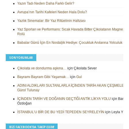
Yazın Tadı Neden Daha Farklı Gelir?
Avrupa’nın Tarihi Kafeleri Neden Hala Dolu?
Yazlık Sinemalar: Bir Yaz Ritüelinin Hafızası
Yaz Sporları ve Performans: Sıcak Havada Bitter Çikolatanın Magnezy
Rolü
Babalar Günü İçin En Nostaljik Hediye: Çocukluk Anılarına Yolculuk
SON YORUMLAR
Çikolata ve dondurma aşkına…
için
Çikolata Sever
Bayramı Bayram Gibi Yaşamak…
için
Gul
ADINI ALDIKLARI SULTANLARLA İÇİNDEN TARİH AKAN ÇEŞMELER
i
Gürol Tulunay
İÇİNDEN TARİH VE DOĞANIN GEÇTİĞİ ANTİK LİKYA YOLU
için
Barbar
Özdoğan
İSTANBUL’U BİR DE BU YEDİ TEPEDEN SEYRELEYİN
için
Leyla Yilm
BIZI FACEBOOK’DA TAKIP EDIN!