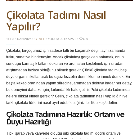
Çikolata Tadımı Nasıl
Yapılır?
ÇIKOLATA
11 HAZIRAN 2025 •
GENEL
•
YORUMLAR KAPALI
•
485
TADIMI
NASIL
Çikolata, birçoğumuz için sadece tatlı bir kaçamak değil, aynı zamanda
YAPILIR?
IÇIN
tutku, sanat ve bir deneyim. Ancak çikolatayı gerçekten anlamak, onun
sunduğu karmaşık tatları, dokuları ve aromaları keşfetmek için sıradan
atıştırmadan fazlası olduğunu bilmek gerekir. Çünkü çikolata tadımı, beş
duyu organını kullanarak bu eşsiz lezzetin derinliklerine inmek demek. En
başta kakao oranından yapım sürecine, aromadan dokuya kadar her detay,
bu deneyimi daha zengin, farkındalıklı hale getirir. Peki çikolata tadımında
nelere dikkat etmek gerekir? Gelin, çikolata tadımının nasıl yapıldığını ve
farklı çikolata türlerini nasıl ayırt edebileceğinizi birlikte keşfedelim.
Çikolata Tadımına Hazırlık: Ortam ve
Duyu Hazırlığı
Tıpkı şarap veya kahvede olduğu gibi çikolata tadımı doğru ortam ve