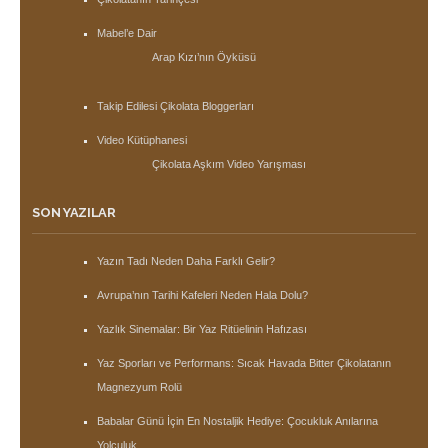
Mabel’e Dair
Arap Kızı’nın Öyküsü
Takip Edilesi Çikolata Bloggerları
Video Kütüphanesi
Çikolata Aşkım Video Yarışması
SON YAZILAR
Yazın Tadı Neden Daha Farklı Gelir?
Avrupa’nın Tarihi Kafeleri Neden Hala Dolu?
Yazlık Sinemalar: Bir Yaz Ritüelinin Hafızası
Yaz Sporları ve Performans: Sıcak Havada Bitter Çikolatanın
Magnezyum Rolü
Babalar Günü İçin En Nostaljik Hediye: Çocukluk Anılarına
Yolculuk