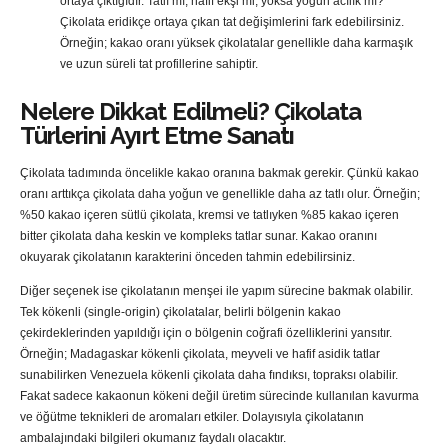
ortaya çıktığıdır. Tatlı mı, hafif ekşi mi, yoksa yoğun acılık mı?
Çikolata eridikçe ortaya çıkan tat değişimlerini fark edebilirsiniz.
Örneğin; kakao oranı yüksek çikolatalar genellikle daha karmaşık
ve uzun süreli tat profillerine sahiptir.
Nelere Dikkat Edilmeli? Çikolata
Türlerini Ayırt Etme Sanatı
Çikolata tadımında öncelikle kakao oranına bakmak gerekir. Çünkü kakao
oranı arttıkça çikolata daha yoğun ve genellikle daha az tatlı olur. Örneğin;
%50 kakao içeren sütlü çikolata, kremsi ve tatlıyken %85 kakao içeren
bitter çikolata daha keskin ve kompleks tatlar sunar. Kakao oranını
okuyarak çikolatanın karakterini önceden tahmin edebilirsiniz.
Diğer seçenek ise çikolatanın menşei ile yapım sürecine bakmak olabilir.
Tek kökenli (single-origin) çikolatalar, belirli bölgenin kakao
çekirdeklerinden yapıldığı için o bölgenin coğrafi özelliklerini yansıtır.
Örneğin; Madagaskar kökenli çikolata, meyveli ve hafif asidik tatlar
sunabilirken Venezuela kökenli çikolata daha fındıksı, topraksı olabilir.
Fakat sadece kakaonun kökeni değil üretim sürecinde kullanılan kavurma
ve öğütme teknikleri de aromaları etkiler. Dolayısıyla çikolatanın
ambalajındaki bilgileri okumanız faydalı olacaktır.