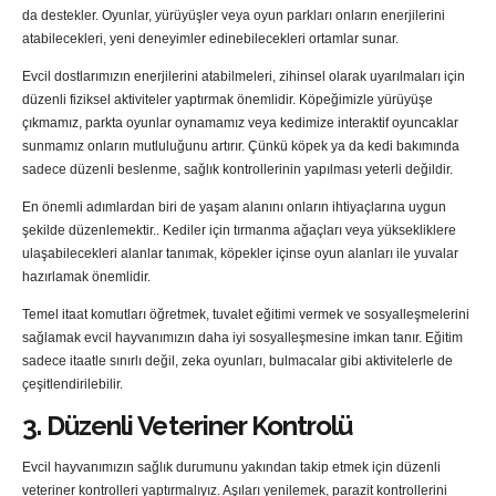
da destekler. Oyunlar, yürüyüşler veya oyun parkları onların enerjilerini
atabilecekleri, yeni deneyimler edinebilecekleri ortamlar sunar.
Evcil dostlarımızın enerjilerini atabilmeleri, zihinsel olarak uyarılmaları için
düzenli fiziksel aktiviteler yaptırmak önemlidir. Köpeğimizle yürüyüşe
çıkmamız, parkta oyunlar oynamamız veya kedimize interaktif oyuncaklar
sunmamız onların mutluluğunu artırır. Çünkü köpek ya da kedi bakımında
sadece düzenli beslenme, sağlık kontrollerinin yapılması yeterli değildir.
En önemli adımlardan biri de yaşam alanını onların ihtiyaçlarına uygun
şekilde düzenlemektir.. Kediler için tırmanma ağaçları veya yüksekliklere
ulaşabilecekleri alanlar tanımak, köpekler içinse oyun alanları ile yuvalar
hazırlamak önemlidir.
Temel itaat komutları öğretmek, tuvalet eğitimi vermek ve sosyalleşmelerini
sağlamak evcil hayvanımızın daha iyi sosyalleşmesine imkan tanır. Eğitim
sadece itaatle sınırlı değil, zeka oyunları, bulmacalar gibi aktivitelerle de
çeşitlendirilebilir.
3. Düzenli Veteriner Kontrolü
Evcil hayvanımızın sağlık durumunu yakından takip etmek için düzenli
veteriner kontrolleri yaptırmalıyız. Aşıları yenilemek, parazit kontrollerini