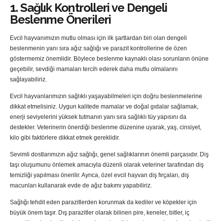
1. Sağlık Kontrolleri ve Dengeli
Beslenme Önerileri
Evcil hayvanımızın mutlu olması için ilk şartlardan biri olan dengeli
beslenmenin yanı sıra ağız sağlığı ve parazit kontrollerine de özen
göstermemiz önemlidir. Böylece beslenme kaynaklı olası sorunların önüne
geçebilir, sevdiği mamaları tercih ederek daha mutlu olmalarını
sağlayabiliriz.
Evcil hayvanlarımızın sağlıklı yaşayabilmeleri için doğru beslenmelerine
dikkat etmelisiniz. Uygun kalitede mamalar ve doğal gıdalar sağlamak,
enerji seviyelerini yüksek tutmanın yanı sıra sağlıklı tüy yapısını da
destekler. Veterinerin önerdiği beslenme düzenine uyarak, yaş, cinsiyet,
kilo gibi faktörlere dikkat etmek gereklidir.
Sevimli dostlarımızın ağız sağlığı, genel sağlıklarının önemli parçasıdır. Diş
taşı oluşumunu önlemek amacıyla düzenli olarak veteriner tarafından diş
temizliği yapılması önerilir. Ayrıca, özel evcil hayvan diş fırçaları, diş
macunları kullanarak evde de ağız bakımı yapabiliriz.
Sağlığı tehdit eden parazitlerden korunmak da kediler ve köpekler için
büyük önem taşır. Dış parazitler olarak bilinen pire, keneler, bitler, iç