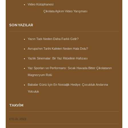
Video Kütüphanesi
Çikolata Aşkım Video Yarışması
SON YAZILAR
Yazın Tadı Neden Daha Farklı Gelir?
Avrupa’nın Tarihi Kafeleri Neden Hala Dolu?
Yazlık Sinemalar: Bir Yaz Ritüelinin Hafızası
Yaz Sporları ve Performans: Sıcak Havada Bitter Çikolatanın
Magnezyum Rolü
Babalar Günü İçin En Nostaljik Hediye: Çocukluk Anılarına
Yolculuk
TAKVIM
EYLÜL 2023