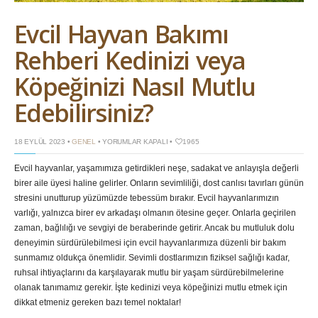
Evcil Hayvan Bakımı
Rehberi Kedinizi veya
Köpeğinizi Nasıl Mutlu
Edebilirsiniz?
EVCIL
18 EYLÜL 2023 •
GENEL
•
YORUMLAR KAPALI
•
1965
HAYVAN
BAKIMI
Evcil hayvanlar, yaşamımıza getirdikleri neşe, sadakat ve anlayışla değerli
REHBERI
KEDINIZI
birer aile üyesi haline gelirler. Onların sevimliliği, dost canlısı tavırları günün
VEYA
KÖPEĞINIZI
stresini unutturup yüzümüzde tebessüm bırakır. Evcil hayvanlarımızın
NASIL
varlığı, yalnızca birer ev arkadaşı olmanın ötesine geçer. Onlarla geçirilen
MUTLU
EDEBILIRSINIZ?
zaman, bağlılığı ve sevgiyi de beraberinde getirir. Ancak bu mutluluk dolu
IÇIN
deneyimin sürdürülebilmesi için evcil hayvanlarımıza düzenli bir bakım
sunmamız oldukça önemlidir. Sevimli dostlarımızın fiziksel sağlığı kadar,
ruhsal ihtiyaçlarını da karşılayarak mutlu bir yaşam sürdürebilmelerine
olanak tanımamız gerekir. İşte kedinizi veya köpeğinizi mutlu etmek için
dikkat etmeniz gereken bazı temel noktalar!