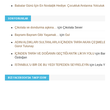
Babalar Günü İçin En Nostaljik Hediye: Çocukluk Anılarına Yolculuk
SON YORUMLAR
Çikolata ve dondurma aşkına…
için
Çikolata Sever
Bayramı Bayram Gibi Yaşamak…
için
Gul
ADINI ALDIKLARI SULTANLARLA İÇİNDEN TARİH AKAN ÇEŞMELER
i
Gürol Tulunay
İÇİNDEN TARİH VE DOĞANIN GEÇTİĞİ ANTİK LİKYA YOLU
için
Barbar
Özdoğan
İSTANBUL’U BİR DE BU YEDİ TEPEDEN SEYRELEYİN
için
Leyla Yilm
BIZI FACEBOOK’DA TAKIP EDIN!