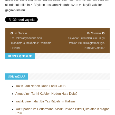
altında tutabilirsiniz. Böylece dostlarınızla daha uzun ve keyifli vakitler
geçirebilirsiniz.
Bir Önceki:
Bir Sonraki:
Ev Dekorasyonunda Son
Seyahat Tutkunları için En İyi
Trendler: İç Mekânınızı Yenileme
Rotalar: Bu Yıl Keşfetmek için
Fikirleri
Nereye Gitmeli?
BENZER İÇERIKLER
SON YAZILAR
Yazın Tadı Neden Daha Farklı Gelir?
Avrupa’nın Tarihi Kafeleri Neden Hala Dolu?
Yazlık Sinemalar: Bir Yaz Ritüelinin Hafızası
Yaz Sporları ve Performans: Sıcak Havada Bitter Çikolatanın Magnezy
Rolü