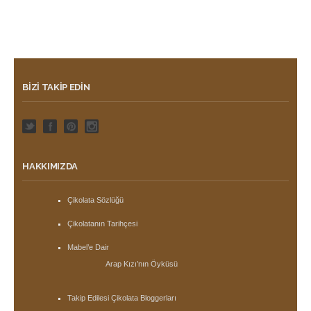
BIZI TAKIP EDIN
HAKKIMIZDA
Çikolata Sözlüğü
Çikolatanın Tarihçesi
Mabel’e Dair
Arap Kızı’nın Öyküsü
Takip Edilesi Çikolata Bloggerları