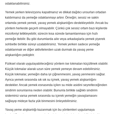
odaklanabilirsiniz.
Yemek yerken televizyonu kapatmanız ve dikkat dağıtıcı unsurları ortadan
kaldırmanız da yemeğe odaklanmayı artırır. Örneğin; sessiz ve sakin
ortamda yemek yemek, yavaş yemek alışkanlığını destekleyebilir. Ancak bu
yöntem herkeste geçerli olmayabilir. Çünkü çok sessiz ortam bazı kişilerde
mizofoniyi tetikleyebilir, sürecin kısa sürede tamamlanması için hızlı
yemeğe itebilir. Bu gibi durumlarda aile veya arkadaşlarla yemek yiyerek
sohbetle birlikte süreyi uzatabilirsiniz. Yemek yerken sadece yemeğe
odaklanmak ve diğer aktivitelerden uzak durmak da yavaş yeme
alışkanlığını pekiştirir.
Fiziksel olarak uygulayabileceğiniz yöntem ise lokmaları küçültmek olabilir.
Küçük lokmalar alarak uzun süre yemek yemeye devam edebilirsiniz.
Küçük lokmalar, yemeğin daha iyi çiğnenmesini, yavaş yenmesini sağlar.
Ayrıca yemek sırasında sık sık su içmek, yavaş yemek alışkanlığını
destekler. Ancak yemek esnasında içilen su mide asidini seyrelteceğinden
sindirim sorunlarına neden olabilir. Bununla birlikte sağlıklı sindirim
sisteminiz varsa yemek sırasında su içerek yemeğin yavaşlamasını
sağlayıp mideye fazla yük binmesini önleyebilirsiniz.
Yavaş yeme alışkanlığı kazanmak için bu yöntemleri uygulamaya