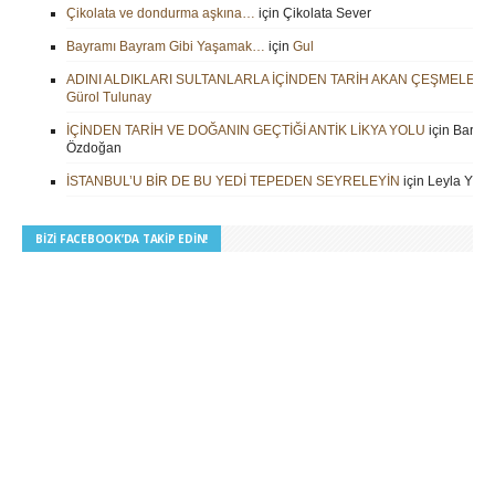
Çikolata ve dondurma aşkına…
için
Çikolata Sever
Bayramı Bayram Gibi Yaşamak…
için
Gul
ADINI ALDIKLARI SULTANLARLA İÇİNDEN TARİH AKAN ÇEŞMELER
i
Gürol Tulunay
İÇİNDEN TARİH VE DOĞANIN GEÇTİĞİ ANTİK LİKYA YOLU
için
Barbar
Özdoğan
İSTANBUL’U BİR DE BU YEDİ TEPEDEN SEYRELEYİN
için
Leyla Yilm
BIZI FACEBOOK’DA TAKIP EDIN!