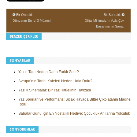
Bir Önceki:
Bir Sonraki:
Dünyanın En İyi 3 Müzesi
Dijital Minimalizm: Azla Çok
Başarmanın Sanatı
BENZER İÇERIKLER
SON YAZILAR
Yazın Tadı Neden Daha Farklı Gelir?
Avrupa’nın Tarihi Kafeleri Neden Hala Dolu?
Yazlık Sinemalar: Bir Yaz Ritüelinin Hafızası
Yaz Sporları ve Performans: Sıcak Havada Bitter Çikolatanın Magnezy
Rolü
Babalar Günü İçin En Nostaljik Hediye: Çocukluk Anılarına Yolculuk
SON YORUMLAR