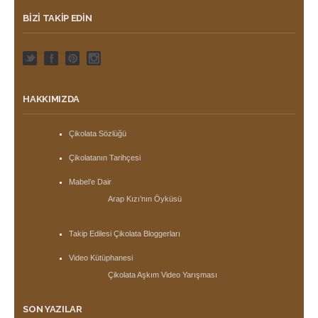
BIZI TAKIP EDIN
HAKKIMIZDA
Çikolata Sözlüğü
Çikolatanın Tarihçesi
Mabel’e Dair
Arap Kızı’nın Öyküsü
Takip Edilesi Çikolata Bloggerları
Video Kütüphanesi
Çikolata Aşkım Video Yarışması
SON YAZILAR