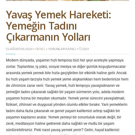
Yavaş Yemek Hareketi:
Yemeğin Tadını
Çıkarmanın Yolları
YAVAŞ
21 AĞUSTOS 2024 •
GENEL
•
YORUMLAR KAPALI
•
1153
YEMEK
HAREKETI:
Modern dünyada, yaşamın hızlı temposu bizi her şeyi aceleyle yapmaya
YEMEĞIN
TADINI
zorlar. Toplantılar, iş yükü, sosyal medya ve diğer günlük koşuşturmacalar
ÇIKARMANIN
YOLLARI
arasında yemek yemek bile hızla geçiştirilen bir etkinlik haline gelir. Ancak
IÇIN
bu hızlı yaşam tarzıyla hızlı yemek yeme alışkanlıkları hem bedeninize hem
de zihninize zarar verir. Yavaş yemek, hızlı tempoyu yavaşlatmanın ve
yemeğin tadını çıkararak sağlıklı bir yaşam sürmenin yolu, adeta modern
yaşamın hızına bir meydan okumadır. Yemek yeme sürecini yavaşlatmak;
fiziksel, zihinsel ve duygusal yönden olumlu etkiler bırakır. Yani yemeklerin
tadını daha fazla çıkararak ve genel yaşam kalitemizi artırıp sağlıklı bir
yaşamın kapılarını aralar. Yemek yemeyi bir zorunluluk olarak değil, bir
zevk, meditasyon haline getirerek daha sağlıklı ve mutlu bir yaşam
sürdürebilirsiniz. Peki nasıl yavaş yemek yenir? Gelin, hayat kalitenizi