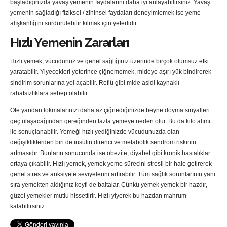
başladığınızda yavaş yemenin faydalarını daha iyi anlayabilirsiniz. Yavaş
yemenin sağladığı fiziksel / zihinsel faydaları deneyimlemek ise yeme
alışkanlığını sürdürülebilir kılmak için yeterlidir.
Hızlı Yemenin Zararları
Hızlı yemek, vücudunuz ve genel sağlığınız üzerinde birçok olumsuz etki
yaratabilir. Yiyecekleri yeterince çiğnememek, mideye aşırı yük bindirerek
sindirim sorunlarına yol açabilir. Reflü gibi mide asidi kaynaklı
rahatsızlıklara sebep olabilir.
Öte yandan lokmalarınızı daha az çiğnediğinizde beyne doyma sinyalleri
geç ulaşacağından gereğinden fazla yemeye neden olur. Bu da kilo alımı
ile sonuçlanabilir. Yemeği hızlı yediğinizde vücudunuzda olan
değişikliklerden biri de insülin direnci ve metabolik sendrom riskinin
artmasıdır. Bunların sonucunda ise obezite, diyabet gibi kronik hastalıklar
ortaya çıkabilir. Hızlı yemek, yemek yeme sürecini stresli bir hale getirerek
genel stres ve anksiyete seviyelerini artırabilir. Tüm sağlık sorunlarının yanı
sıra yemekten aldığınız keyfi de baltalar. Çünkü yemek yemek bir hazdır,
güzel yemekler mutlu hissettirir. Hızlı yiyerek bu hazdan mahrum
kalabilirsiniz.