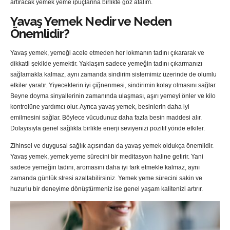
artıracak yemek yeme ipuçlarına birlikte göz atalım.
Yavaş Yemek Nedir ve Neden
Önemlidir?
Yavaş yemek, yemeği acele etmeden her lokmanın tadını çıkararak ve
dikkatli şekilde yemektir. Yaklaşım sadece yemeğin tadını çıkarmanızı
sağlamakla kalmaz, aynı zamanda sindirim sistemimiz üzerinde de olumlu
etkiler yaratır. Yiyeceklerin iyi çiğnenmesi, sindirimin kolay olmasını sağlar.
Beyne doyma sinyallerinin zamanında ulaşması, aşırı yemeyi önler ve kilo
kontrolüne yardımcı olur. Ayrıca yavaş yemek, besinlerin daha iyi
emilmesini sağlar. Böylece vücudunuz daha fazla besin maddesi alır.
Dolayısıyla genel sağlıkla birlikte enerji seviyenizi pozitif yönde etkiler.
Zihinsel ve duygusal sağlık açısından da yavaş yemek oldukça önemlidir.
Yavaş yemek, yemek yeme sürecini bir meditasyon haline getirir. Yani
sadece yemeğin tadını, aromasını daha iyi fark etmekle kalmaz, aynı
zamanda günlük stresi azaltabilirsiniz. Yemek yeme sürecini sakin ve
huzurlu bir deneyime dönüştürmeniz ise genel yaşam kalitenizi artırır.