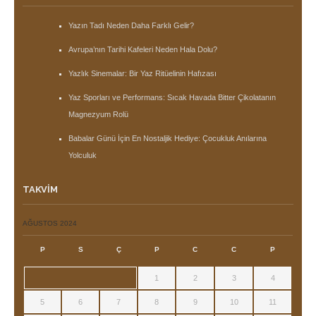
Yazın Tadı Neden Daha Farklı Gelir?
Avrupa’nın Tarihi Kafeleri Neden Hala Dolu?
Yazlık Sinemalar: Bir Yaz Ritüelinin Hafızası
Yaz Sporları ve Performans: Sıcak Havada Bitter Çikolatanın
Magnezyum Rolü
Babalar Günü İçin En Nostaljik Hediye: Çocukluk Anılarına
Yolculuk
TAKVIM
AĞUSTOS 2024
P
S
Ç
P
C
C
P
1
2
3
4
5
6
7
8
9
10
11