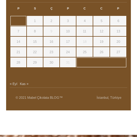
P
S
Ç
P
C
C
P
1
2
3
4
5
6
7
8
9
10
11
12
13
14
15
16
17
18
19
20
21
22
23
24
25
26
27
28
29
30
31
« Eyl
Kas »
© 2021 Mabel Çikolata BLOG™
İstanbul, Türkiye