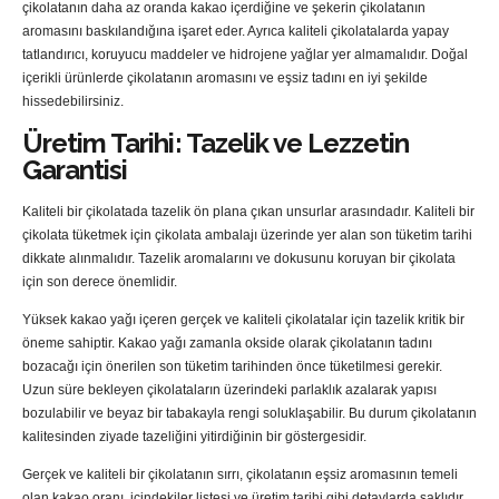
çikolatanın daha az oranda kakao içerdiğine ve şekerin çikolatanın
aromasını baskılandığına işaret eder. Ayrıca kaliteli çikolatalarda yapay
tatlandırıcı, koruyucu maddeler ve hidrojene yağlar yer almamalıdır. Doğal
içerikli ürünlerde çikolatanın aromasını ve eşsiz tadını en iyi şekilde
hissedebilirsiniz.
Üretim Tarihi: Tazelik ve Lezzetin
Garantisi
Kaliteli bir çikolatada tazelik ön plana çıkan unsurlar arasındadır. Kaliteli bir
çikolata tüketmek için çikolata ambalajı üzerinde yer alan son tüketim tarihi
dikkate alınmalıdır. Tazelik aromalarını ve dokusunu koruyan bir çikolata
için son derece önemlidir.
Yüksek kakao yağı içeren gerçek ve kaliteli çikolatalar için tazelik kritik bir
öneme sahiptir. Kakao yağı zamanla okside olarak çikolatanın tadını
bozacağı için önerilen son tüketim tarihinden önce tüketilmesi gerekir.
Uzun süre bekleyen çikolataların üzerindeki parlaklık azalarak yapısı
bozulabilir ve beyaz bir tabakayla rengi soluklaşabilir. Bu durum çikolatanın
kalitesinden ziyade tazeliğini yitirdiğinin bir göstergesidir.
Gerçek ve kaliteli bir çikolatanın sırrı, çikolatanın eşsiz aromasının temeli
olan kakao oranı, içindekiler listesi ve üretim tarihi gibi detaylarda saklıdır.