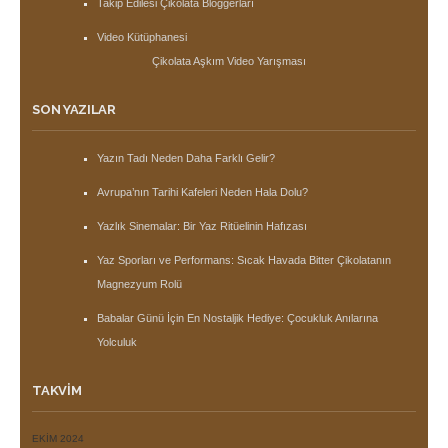
Takip Edilesi Çikolata Bloggerları
Video Kütüphanesi
Çikolata Aşkım Video Yarışması
SON YAZILAR
Yazın Tadı Neden Daha Farklı Gelir?
Avrupa’nın Tarihi Kafeleri Neden Hala Dolu?
Yazlık Sinemalar: Bir Yaz Ritüelinin Hafızası
Yaz Sporları ve Performans: Sıcak Havada Bitter Çikolatanın
Magnezyum Rolü
Babalar Günü İçin En Nostaljik Hediye: Çocukluk Anılarına
Yolculuk
TAKVIM
EKIM 2024