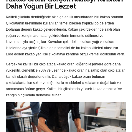
Daha Yoğun Bir Lezzet
Kaliteli çikolata denildiğinde akla gelen ilk unsurlardan biri kakao oranıdır.
Çikolatanın üretiminde kullanılan temel bileşen tropikal bölgelerden
toplanan değerli kakao çekirdekleridir. Kakao çekirdeklerinde saklı olan
yoğun ve zengin aromalar çekirdeklerin fermente edilmesi ve
kavrulmasıyla açığa çıkar. Kavrulan çekirdekler kakao yağı ve kakao
kitlelerine ayrıştırılır. Çikolatanın temelini de bu kakao kitleleri oluşturur.
Elde edilen kakao yağı ise çikolataya kendine özgü kremsi dokusunu verir.
Gerçek ve kaliteli bir çikolatada kakao oranı diğer bileşenlere göre daha
yüksektir. Genellikle 70% ve üzerinde kakao oranına sahip olan çikolatalar
kaliteli olarak değerlendirilir. Daha düşük kakao oranı bulunan
çikolatalarda ise şeker ve diğer katkı maddeleri çikolatanın doğal tadı ve
aromasının önüne geçer. Kaliteli bir çikolatada yüksek kakao oranı saf ve
zengin bir çikolata deneyimi sunar.