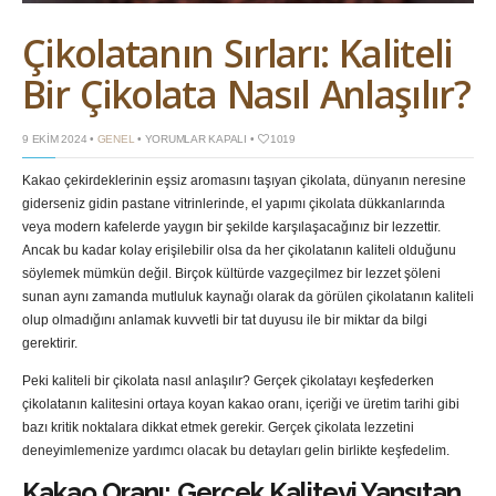
Çikolatanın Sırları: Kaliteli
Bir Çikolata Nasıl Anlaşılır?
ÇIKOLATANIN
9 EKIM 2024 •
GENEL
•
YORUMLAR KAPALI
•
1019
SIRLARI:
KALITELI
Kakao çekirdeklerinin eşsiz aromasını taşıyan çikolata, dünyanın neresine
BIR
ÇIKOLATA
giderseniz gidin pastane vitrinlerinde, el yapımı çikolata dükkanlarında
NASIL
ANLAŞILIR?
veya modern kafelerde yaygın bir şekilde karşılaşacağınız bir lezzettir.
IÇIN
Ancak bu kadar kolay erişilebilir olsa da her çikolatanın kaliteli olduğunu
söylemek mümkün değil. Birçok kültürde vazgeçilmez bir lezzet şöleni
sunan aynı zamanda mutluluk kaynağı olarak da görülen çikolatanın kaliteli
olup olmadığını anlamak kuvvetli bir tat duyusu ile bir miktar da bilgi
gerektirir.
Peki kaliteli bir çikolata nasıl anlaşılır? Gerçek çikolatayı keşfederken
çikolatanın kalitesini ortaya koyan kakao oranı, içeriği ve üretim tarihi gibi
bazı kritik noktalara dikkat etmek gerekir. Gerçek çikolata lezzetini
deneyimlemenize yardımcı olacak bu detayları gelin birlikte keşfedelim.
Kakao Oranı: Gerçek Kaliteyi Yansıtan