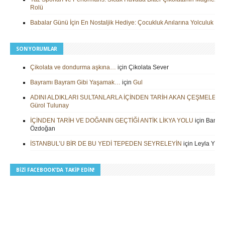
Rolü
Babalar Günü İçin En Nostaljik Hediye: Çocukluk Anılarına Yolculuk
SON YORUMLAR
Çikolata ve dondurma aşkına…
için
Çikolata Sever
Bayramı Bayram Gibi Yaşamak…
için
Gul
ADINI ALDIKLARI SULTANLARLA İÇİNDEN TARİH AKAN ÇEŞMELER
i
Gürol Tulunay
İÇİNDEN TARİH VE DOĞANIN GEÇTİĞİ ANTİK LİKYA YOLU
için
Barbar
Özdoğan
İSTANBUL’U BİR DE BU YEDİ TEPEDEN SEYRELEYİN
için
Leyla Yilm
BIZI FACEBOOK’DA TAKIP EDIN!