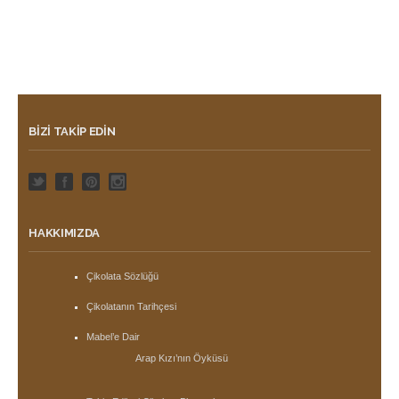
BIZI TAKIP EDIN
HAKKIMIZDA
Çikolata Sözlüğü
Çikolatanın Tarihçesi
Mabel’e Dair
Arap Kızı’nın Öyküsü