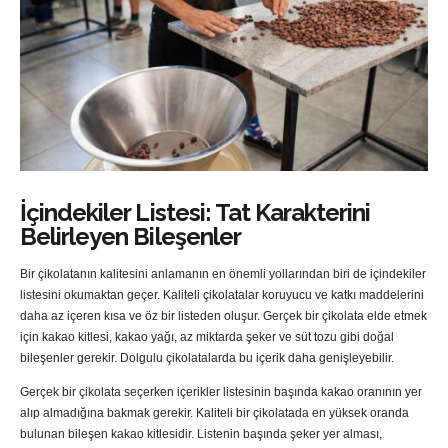
İçindekiler Listesi: Tat Karakterini
Belirleyen Bileşenler
Bir çikolatanın kalitesini anlamanın en önemli yollarından biri de içindekiler
listesini okumaktan geçer. Kaliteli çikolatalar koruyucu ve katkı maddelerini
daha az içeren kısa ve öz bir listeden oluşur. Gerçek bir çikolata elde etmek
için kakao kitlesi, kakao yağı, az miktarda şeker ve süt tozu gibi doğal
bileşenler gerekir. Dolgulu çikolatalarda bu içerik daha genişleyebilir.
Gerçek bir çikolata seçerken içerikler listesinin başında kakao oranının yer
alıp almadığına bakmak gerekir. Kaliteli bir çikolatada en yüksek oranda
bulunan bileşen kakao kitlesidir. Listenin başında şeker yer alması,