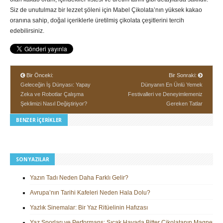
Siz de unutulmaz bir lezzet şöleni için Mabel Çikolata’nın yüksek kakao
oranına sahip, doğal içeriklerle üretilmiş çikolata çeşitlerini tercih
edebilirsiniz.
Bir Önceki:
Bir Sonraki:
Geleceğin İş Dünyası: Yapay
Dünyanın En Ünlü Yemek
Zeka ve Robotlar Çalışma
Festivalleri ve Deneyimlemeniz
Şeklimizi Nasıl Değiştiriyor?
Gereken Tatlar
BENZER İÇERIKLER
SON YAZILAR
Yazın Tadı Neden Daha Farklı Gelir?
Avrupa’nın Tarihi Kafeleri Neden Hala Dolu?
Yazlık Sinemalar: Bir Yaz Ritüelinin Hafızası
Yaz Sporları ve Performans: Sıcak Havada Bitter Çikolatanın Magnezy