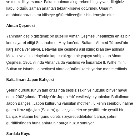
ve mum dikiyorsunuz. Fakat unutmamak gereken bir şey var: dileğiniz
kabul olduğu zaman anahtarı tekrar kiliseye götürmek. Umarım
anahtarlarınızı tekrar kiliseye götürebileceğiniz bir deneyim olur.
Alman Çeşmesi
Yanından geçip gittiğimiz bir güzellik Alman Çeşmesi, hepimizin en az bir
kere ziyaret ettiği Sultanahmet Meydanı’nda Sultan I. Ahmed Türbesi’nin
karşısında yer alıyor. Detayları ise çeşmeyi asıl ilginç kılan şey aslında.
Mozaik ve altın detaylarla kaplı sekizgen bir yapıya sahip olan Alman
Çeşmesi, 1901 yılında Almanya’da yapılmış ve İmparator II. Wilhelm’in,
Sultan ve İstanbul’a hediyesi olarak günümüzdeki yerine monte edilmiş.
Baltalimanı Japon Bahçesi
Şehrin gürültüsünün tam ortasında sessiz sakin ve huzurlu bir yer hayal
edin. 2003 yılında ‘Türkiye’de Japon Yılı’ vesilesiyle yaptırılan Baltalimanı
Japon Bahçesi, Japon kültürünü yansıtan motifleri, ülkenin sembolü haline
gelen kiraz ağaçları (Sakura) göller, şelaleler ve yeşilliklerle çevrili bir
bahçe. Haftanın her günü ücretsiz ziyaret edilebilen bahçe, şehrin
gürültüsünden bunalanlara bir parça huzur sunuyor.
Sardala Koyu