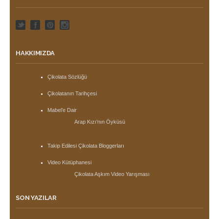
HAKKIMIZDA
Çikolata Sözlüğü
Çikolatanın Tarihçesi
Mabel’e Dair
Arap Kızı’nın Öyküsü
Takip Edilesi Çikolata Bloggerları
Video Kütüphanesi
Çikolata Aşkım Video Yarışması
SON YAZILAR