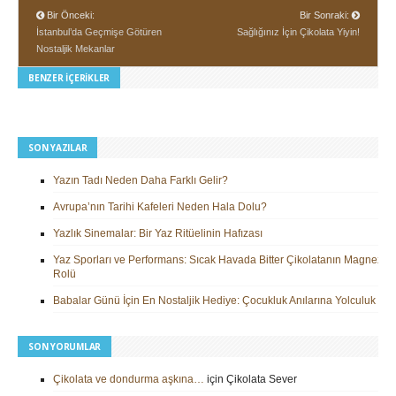
Bir Önceki:
Bir Sonraki:
İstanbul’da Geçmişe Götüren
Sağlığınız İçin Çikolata Yiyin!
Nostaljik Mekanlar
BENZER İÇERIKLER
SON YAZILAR
Yazın Tadı Neden Daha Farklı Gelir?
Avrupa’nın Tarihi Kafeleri Neden Hala Dolu?
Yazlık Sinemalar: Bir Yaz Ritüelinin Hafızası
Yaz Sporları ve Performans: Sıcak Havada Bitter Çikolatanın Magnezy
Rolü
Babalar Günü İçin En Nostaljik Hediye: Çocukluk Anılarına Yolculuk
SON YORUMLAR
Çikolata ve dondurma aşkına…
için
Çikolata Sever