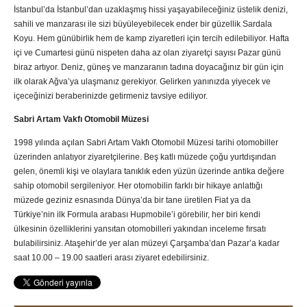
İstanbul’da İstanbul’dan uzaklaşmış hissi yaşayabileceğiniz üstelik denizi,
sahili ve manzarası ile sizi büyüleyebilecek ender bir güzellik Sardala
Koyu. Hem günübirlik hem de kamp ziyaretleri için tercih edilebiliyor. Hafta
içi ve Cumartesi günü nispeten daha az olan ziyaretçi sayısı Pazar günü
biraz artıyor. Deniz, güneş ve manzaranın tadına doyacağınız bir gün için
ilk olarak Ağva’ya ulaşmanız gerekiyor. Gelirken yanınızda yiyecek ve
içeceğinizi beraberinizde getirmeniz tavsiye ediliyor.
Sabri Artam Vakfı Otomobil Müzesi
1998 yılında açılan Sabri Artam Vakfı Otomobil Müzesi tarihi otomobiller
üzerinden anlatıyor ziyaretçilerine. Beş katlı müzede çoğu yurtdışından
gelen, önemli kişi ve olaylara tanıklık eden yüzün üzerinde antika değere
sahip otomobil sergileniyor. Her otomobilin farklı bir hikaye anlattığı
müzede geziniz esnasında Dünya’da bir tane üretilen Fiat ya da
Türkiye’nin ilk Formula arabası Hupmobile’i görebilir, her biri kendi
ülkesinin özelliklerini yansıtan otomobilleri yakından inceleme fırsatı
bulabilirsiniz. Ataşehir’de yer alan müzeyi Çarşamba’dan Pazar’a kadar
saat 10.00 – 19.00 saatleri arası ziyaret edebilirsiniz.