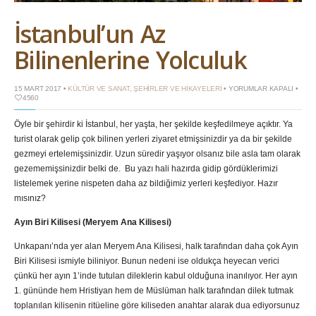
İstanbul’un Az
Bilinenlerine Yolculuk
İSTANBUL’UN
15 MART 2017 •
KÜLTÜR VE SANAT
,
ŞEHIRLER VE HIKAYELERI
•
YORUMLAR KAPALI
•
AZ
4560
BILINENLERINE
YOLCULUK
Öyle bir şehirdir ki İstanbul, her yaşta, her şekilde keşfedilmeye açıktır. Ya
IÇIN
turist olarak gelip çok bilinen yerleri ziyaret etmişsinizdir ya da bir şekilde
gezmeyi ertelemişsinizdir. Uzun süredir yaşıyor olsanız bile asla tam olarak
gezememişsinizdir belki de. Bu yazı hali hazırda gidip gördüklerimizi
listelemek yerine nispeten daha az bildiğimiz yerleri keşfediyor. Hazır
mısınız?
Ayın Biri Kilisesi (Meryem Ana Kilisesi)
Unkapanı’nda yer alan Meryem Ana Kilisesi, halk tarafından daha çok Ayın
Biri Kilisesi ismiyle biliniyor. Bunun nedeni ise oldukça heyecan verici
çünkü her ayın 1’inde tutulan dileklerin kabul olduğuna inanılıyor. Her ayın
1. gününde hem Hristiyan hem de Müslüman halk tarafından dilek tutmak
toplanılan kilisenin ritüeline göre kiliseden anahtar alarak dua ediyorsunuz