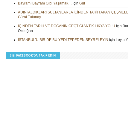
Bayramı Bayram Gibi Yaşamak…
için
Gul
ADINI ALDIKLARI SULTANLARLA İÇİNDEN TARİH AKAN ÇEŞMELER
i
Gürol Tulunay
İÇİNDEN TARİH VE DOĞANIN GEÇTİĞİ ANTİK LİKYA YOLU
için
Barbar
Özdoğan
İSTANBUL’U BİR DE BU YEDİ TEPEDEN SEYRELEYİN
için
Leyla Yilm
BIZI FACEBOOK’DA TAKIP EDIN!