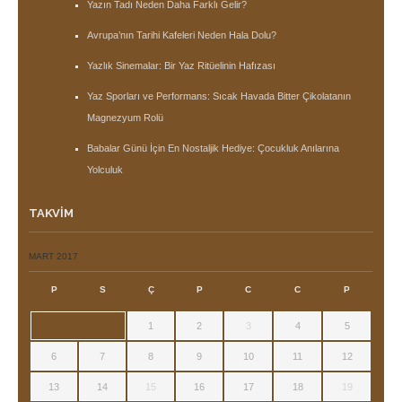
Yazın Tadı Neden Daha Farklı Gelir?
Avrupa’nın Tarihi Kafeleri Neden Hala Dolu?
Yazlık Sinemalar: Bir Yaz Ritüelinin Hafızası
Yaz Sporları ve Performans: Sıcak Havada Bitter Çikolatanın
Magnezyum Rolü
Babalar Günü İçin En Nostaljik Hediye: Çocukluk Anılarına
Yolculuk
TAKVIM
MART 2017
P
S
Ç
P
C
C
P
1
2
3
4
5
6
7
8
9
10
11
12
13
14
15
16
17
18
19