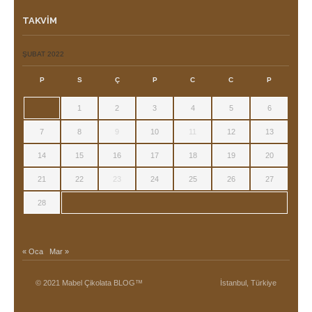
TAKVIM
ŞUBAT 2022
P
S
Ç
P
C
C
P
1
2
3
4
5
6
7
8
9
10
11
12
13
14
15
16
17
18
19
20
21
22
23
24
25
26
27
28
« Oca
Mar »
© 2021 Mabel Çikolata BLOG™
İstanbul, Türkiye