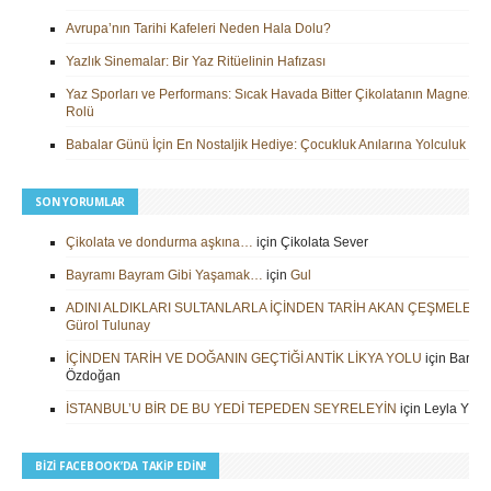
Avrupa’nın Tarihi Kafeleri Neden Hala Dolu?
Yazlık Sinemalar: Bir Yaz Ritüelinin Hafızası
Yaz Sporları ve Performans: Sıcak Havada Bitter Çikolatanın Magnezy
Rolü
Babalar Günü İçin En Nostaljik Hediye: Çocukluk Anılarına Yolculuk
SON YORUMLAR
Çikolata ve dondurma aşkına…
için
Çikolata Sever
Bayramı Bayram Gibi Yaşamak…
için
Gul
ADINI ALDIKLARI SULTANLARLA İÇİNDEN TARİH AKAN ÇEŞMELER
i
Gürol Tulunay
İÇİNDEN TARİH VE DOĞANIN GEÇTİĞİ ANTİK LİKYA YOLU
için
Barbar
Özdoğan
İSTANBUL’U BİR DE BU YEDİ TEPEDEN SEYRELEYİN
için
Leyla Yilm
BIZI FACEBOOK’DA TAKIP EDIN!