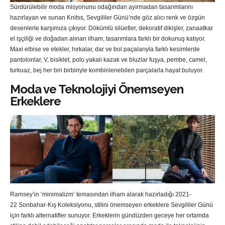
Sürdürülebilir moda misyonunu odağından ayırmadan tasarımlarını
hazırlayan ve sunan Knitss, Sevgililer Günü’nde göz alıcı renk ve özgün
desenlerle karşımıza çıkıyor. Dökümlü silüetler, dekoratif dikişler, zanaatkar
el işçiliği ve doğadan alınan ilham, tasarımlara farklı bir dokunuş katıyor.
Maxi elbise ve etekler, hırkalar, dar ve bol paçalarıyla farklı kesimlerde
pantolonlar, V, bisiklet, polo yakalı kazak ve bluzlar fuşya, pembe, camel,
turkuaz, bej her biri birbiriyle kombinlenebilen parçalarla hayat buluyor.
Moda ve Teknolojiyi Önemseyen
Erkeklere
Ramsey’in ‘minimalizm’ temasından ilham alarak hazırladığı 2021-
22 Sonbahar-Kış Koleksiyonu, stilini önemseyen erkeklere Sevgililer Günü
için farklı alternatifler sunuyor. Erkeklerin gündüzden geceye her ortamda