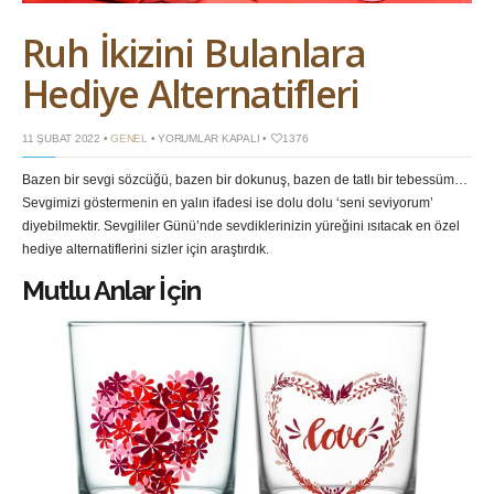
Ruh İkizini Bulanlara
Hediye Alternatifleri
RUH
11 ŞUBAT 2022 •
GENEL
•
YORUMLAR KAPALI
•
1376
İKIZINI
BULANLARA
Bazen bir sevgi sözcüğü, bazen bir dokunuş, bazen de tatlı bir tebessüm…
HEDIYE
ALTERNATIFLERI
Sevgimizi göstermenin en yalın ifadesi ise dolu dolu ‘seni seviyorum’
IÇIN
diyebilmektir. Sevgililer Günü’nde sevdiklerinizin yüreğini ısıtacak en özel
hediye alternatiflerini sizler için araştırdık.
Mutlu Anlar İçin