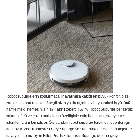
Robot süpürgelerin koşturmacalı hayatımıza kattığı en büyük konfor, bize
zaman kazandırması… Sevgilinizin ya da eşinin ev hayatındaki iş yükünü
hafifletmek istemez misiniz? Fakir Robert RS770 Robot Süpürge benzersiz
vakum gücü ve çoklu haritalama özelliğiyle evin haritasını çıkarıyor ve
istenilen alanı temizliyor. Öte yandan robot süpürge tercih etmeyenler için
de Inovax 2in1 Kablosuz Dikey Süpürge ve süpürürken ESF Teknolojisi ile
havayı da temizleyen Filter Pro Toz Torbasız Süpürge de öne çıkıyor.