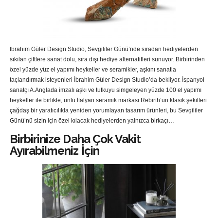
İbrahim Güler Design Studio, Sevgililer Günü’nde sıradan hediyelerden
sıkılan çiftlere sanat dolu, sıra dışı hediye alternatifleri sunuyor. Birbirinden
özel yüzde yüz el yapımı heykeller ve seramikler, aşkını sanatla
taçlandırmak isteyenleri İbrahim Güler Design Studio’da bekliyor. İspanyol
sanatçı A.Anglada imzalı aşkı ve tutkuyu simgeleyen yüzde 100 el yapımı
heykeller ile birlikte, ünlü İtalyan seramik markası Rebirth’un klasik şekilleri
çağdaş bir yaratıcılıkla yeniden yorumlayan tasarım ürünleri, bu Sevgililer
Günü’nü sizin için özel kılacak hediyelerden yalnızca birkaçı…
Birbirinize Daha Çok Vakit
Ayırabilmeniz İçin