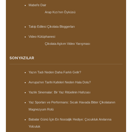
Mabel’e Dair
Arap Kızı’nın Öyküsü
Takip Edilesi Çikolata Bloggerları
Video Kütüphanesi
Çikolata Aşkım Video Yarışması
SON YAZILAR
Yazın Tadı Neden Daha Farklı Gelir?
Avrupa’nın Tarihi Kafeleri Neden Hala Dolu?
Yazlık Sinemalar: Bir Yaz Ritüelinin Hafızası
Yaz Sporları ve Performans: Sıcak Havada Bitter Çikolatanın
Magnezyum Rolü
Babalar Günü İçin En Nostaljik Hediye: Çocukluk Anılarına
Yolculuk