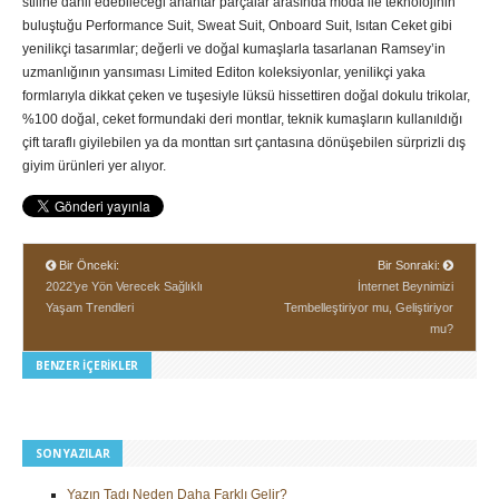
stiline dahil edebileceği anahtar parçalar arasında moda ile teknolojinin
buluştuğu Performance Suit, Sweat Suit, Onboard Suit, Isıtan Ceket gibi
yenilikçi tasarımlar; değerli ve doğal kumaşlarla tasarlanan Ramsey’in
uzmanlığının yansıması Limited Editon koleksiyonlar, yenilikçi yaka
formlarıyla dikkat çeken ve tuşesiyle lüksü hissettiren doğal dokulu trikolar,
%100 doğal, ceket formundaki deri montlar, teknik kumaşların kullanıldığı
çift taraflı giyilebilen ya da monttan sırt çantasına dönüşebilen sürprizli dış
giyim ürünleri yer alıyor.
Bir Önceki:
Bir Sonraki:
2022’ye Yön Verecek Sağlıklı
İnternet Beynimizi
Yaşam Trendleri
Tembelleştiriyor mu, Geliştiriyor
mu?
BENZER İÇERIKLER
SON YAZILAR
Yazın Tadı Neden Daha Farklı Gelir?