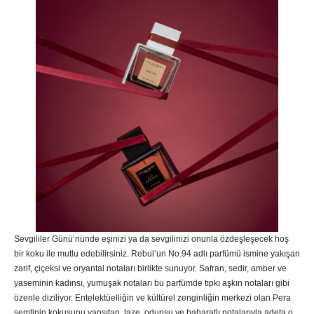
Sevgililer Günü’nünde eşinizi ya da sevgilinizi onunla özdeşleşecek hoş
bir koku ile mutlu edebilirsiniz. Rebul’un No.94 adlı parfümü ismine yakışan
zarif, çiçeksi ve oryantal notaları birlikte sunuyor. Safran, sedir, amber ve
yaseminin kadınsı, yumuşak notaları bu parfümde tıpkı aşkın notaları gibi
özenle diziliyor. Entelektüelliğin ve kültürel zenginliğin merkezi olan Pera
semtinin kokusunu yansıtan, taze, odunsu ve baharatlı notalarıyla adeta o