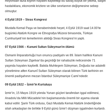
milyondan fazla kişinin hayatını kaybettiği bu savaş büyük bir yıkıma, salgın
hastalıklara, ekonomik krizlere ve ülke sınırlarının değişmesine sebep
olmuştur.
4 Eylül 1919 – Sivas Kongresi
Mustafa Kemal Paşa ve beraberindeki heyet, 4 Eylül 1919 saat 14.00’te
bugünkü Atatürk Kongre ve Etnografya Müzesi binasında, Türkiye
Cumhuriyeti’nin temellerinin atıldığı Sivas Kongresi’ni yaptı.
07 Eylül 1566 –
Kanuni Sultan Süleyman
’ın ölümü
Osmanlı İmparatorluğu’nun onuncu padişahı ve 89. İslam halifesi Kanuni
Sultan Süleyman Zigetvar’da geçirdiği bir rahatsızlık neticesinde 71
yaşında hayatını kaybetti. Batıda Muhteşem Süleyman, Doğuda ise adaletli
yönetimine atfen Kanunî Sultan Süleyman olarak bilinen Türk tarihinin en
önemli padişahının mezarı İstanbul Süleymaniye Cami’ndedir.
09 Eylül 1922 – İzmir’in Kurtuluşu
İzmir’in, 15 Mayıs 1919 yılında Yunan güçleri tarafından işgal edilmesi,
Anadolu’da Milli Mücadele’nin başlamasında önemli bir aşama olarak
kabul edilir. Şanlı Türk ordusu, Gazi Mustafa Kemal Atatürk önderliğinde
silah arkadaşları ile birlikte 9 Eylül günü İzmir’i düşman işgalinden kurtardı.