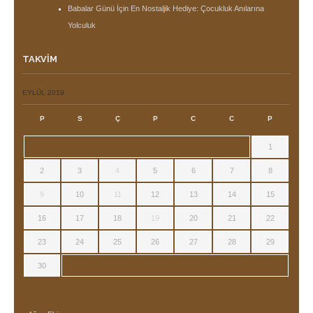
Babalar Günü İçin En Nostaljik Hediye: Çocukluk Anılarına
Yolculuk
TAKVIM
EYLÜL 2019
P
S
Ç
P
C
C
P
1
2
3
4
5
6
7
8
9
10
11
12
13
14
15
16
17
18
19
20
21
22
23
24
25
26
27
28
29
30