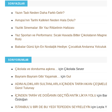
SON YAZILAR
Yazın Tadı Neden Daha Farklı Gelir?
Avrupa’nın Tarihi Kafeleri Neden Hala Dolu?
Yazlık Sinemalar: Bir Yaz Ritüelinin Hafızası
Yaz Sporları ve Performans: Sıcak Havada Bitter Çikolatanın Magnezy
Rolü
Babalar Günü İçin En Nostaljik Hediye: Çocukluk Anılarına Yolculuk
SON YORUMLAR
Çikolata ve dondurma aşkına…
için
Çikolata Sever
Bayramı Bayram Gibi Yaşamak…
için
Gul
ADINI ALDIKLARI SULTANLARLA İÇİNDEN TARİH AKAN ÇEŞMELER
i
Gürol Tulunay
İÇİNDEN TARİH VE DOĞANIN GEÇTİĞİ ANTİK LİKYA YOLU
için
Barbar
Özdoğan
İSTANBUL’U BİR DE BU YEDİ TEPEDEN SEYRELEYİN
için
Leyla Yilm