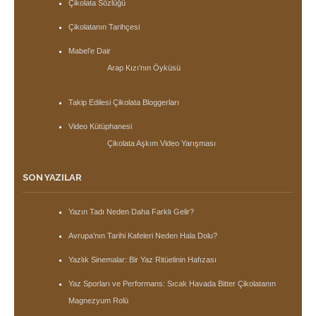
Çikolata Sözlüğü
Çikolatanın Tarihçesi
Mabel’e Dair
Arap Kızı’nın Öyküsü
Takip Edilesi Çikolata Bloggerları
Video Kütüphanesi
Çikolata Aşkım Video Yarışması
SON YAZILAR
Yazın Tadı Neden Daha Farklı Gelir?
Avrupa’nın Tarihi Kafeleri Neden Hala Dolu?
Yazlık Sinemalar: Bir Yaz Ritüelinin Hafızası
Yaz Sporları ve Performans: Sıcak Havada Bitter Çikolatanın
Magnezyum Rolü