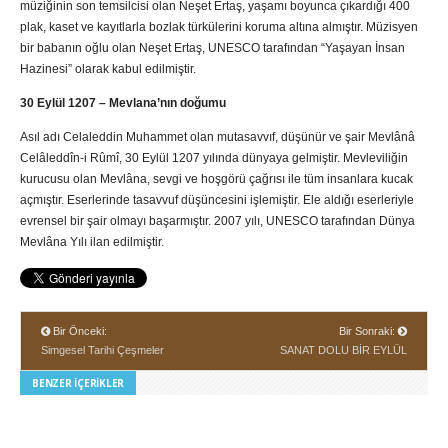
müziğinin son temsilcisi olan Neşet Ertaş, yaşamı boyunca çıkardığı 400
plak, kaset ve kayıtlarla bozlak türkülerini koruma altına almıştır. Müzisyen
bir babanın oğlu olan Neşet Ertaş, UNESCO tarafından “Yaşayan İnsan
Hazinesi” olarak kabul edilmiştir.
30 Eylül 1207 – Mevlana’nın doğumu
Asıl adı Celaleddin Muhammet olan mutasavvıf, düşünür ve şair Mevlânâ
Celâleddîn-i Rûmî, 30 Eylül 1207 yılında dünyaya gelmiştir. Mevleviliğin
kurucusu olan Mevlâna, sevgi ve hoşgörü çağrısı ile tüm insanlara kucak
açmıştır. Eserlerinde tasavvuf düşüncesini işlemiştir. Ele aldığı eserleriyle
evrensel bir şair olmayı başarmıştır. 2007 yılı, UNESCO tarafından Dünya
Mevlâna Yılı ilan edilmiştir.
Bir Önceki:
Bir Sonraki:
Simgesel Tarihi Çeşmeler
SANAT DOLU BİR EYLÜL
BENZER İÇERIKLER