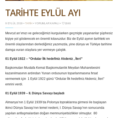
TARİHTE EYLÜL AYI
TARİHTE
9 EYLÜL 2019 •
TARIH
•
YORUMLAR KAPALI
•
1846
EYLÜL
AYI
Mevcut an’ımızı ve geleceğimizi kurgularken geçmişte yaşananlar şüphesiz
IÇIN
kişiye yol gösterecek en önemli kılavuzdur. Biz de Eylül ayının tarihteki en
önemli olaylarından derlediğimiz yazımızda, yine dünya ve Türkiye tarihine
damga vuran olaylara yer vermeye çalıştık.
01 Eylül 1922 – “Ordular İlk hedefiniz Akdeniz , İleri’’
Başkomutan Mustafa Kemal Başkomutanlık Meydan Muharebesini
kazanılmasının ardından Yunan ordusunun toparlanmasına fırsat
vermemek için 1 Eylül 1922 günü “Ordular İlk hedefiniz Akdeniz, İleri”
emrini verdi.
01 Eylül 1939
–
II. Dünya Savaşı başladı
Almanya’nın 1 Eylül 1939’da Polonya topraklarına girmesi ile başlayan
ikinci Dünya Savaşı’nın temel nedeni, I. Dünya Savaşı’nın sonucunda
yapılan antlaşmalardan doğan memnuniyetsizlikler olmuştur. 80