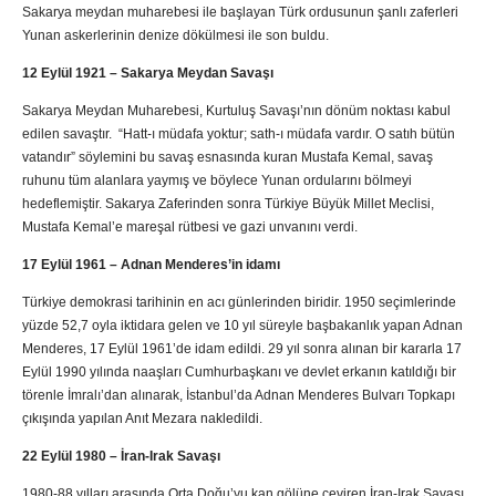
Sakarya meydan muharebesi ile başlayan Türk ordusunun şanlı zaferleri
Yunan askerlerinin denize dökülmesi ile son buldu.
12 Eylül 1921 – Sakarya Meydan Savaşı
Sakarya Meydan Muharebesi, Kurtuluş Savaşı’nın dönüm noktası kabul
edilen savaştır. “Hatt-ı müdafa yoktur; sath-ı müdafa vardır. O satıh bütün
vatandır” söylemini bu savaş esnasında kuran Mustafa Kemal, savaş
ruhunu tüm alanlara yaymış ve böylece Yunan ordularını bölmeyi
hedeflemiştir. Sakarya Zaferinden sonra Türkiye Büyük Millet Meclisi,
Mustafa Kemal’e mareşal rütbesi ve gazi unvanını verdi.
17 Eylül 1961 – Adnan Menderes’in idamı
Türkiye demokrasi tarihinin en acı günlerinden biridir. 1950 seçimlerinde
yüzde 52,7 oyla iktidara gelen ve 10 yıl süreyle başbakanlık yapan Adnan
Menderes, 17 Eylül 1961’de idam edildi. 29 yıl sonra alınan bir kararla 17
Eylül 1990 yılında naaşları Cumhurbaşkanı ve devlet erkanın katıldığı bir
törenle İmralı’dan alınarak, İstanbul’da Adnan Menderes Bulvarı Topkapı
çıkışında yapılan Anıt Mezara nakledildi.
22 Eylül 1980 – İran-Irak Savaşı
1980-88 yılları arasında Orta Doğu’yu kan gölüne çeviren İran-Irak Savaşı,