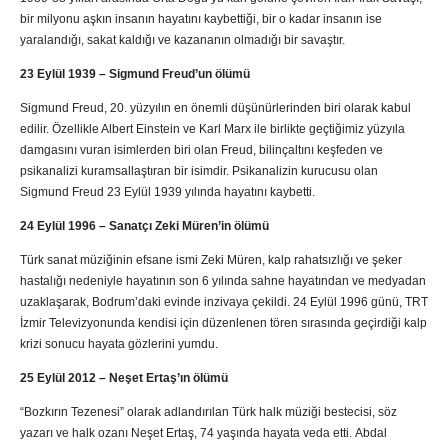
bir milyonu aşkın insanın hayatını kaybettiği, bir o kadar insanın ise
yaralandığı, sakat kaldığı ve kazananın olmadığı bir savaştır.
23 Eylül 1939 – Sigmund Freud’un ölümü
Sigmund Freud, 20. yüzyılın en önemli düşünürlerinden biri olarak kabul
edilir. Özellikle Albert Einstein ve Karl Marx ile birlikte geçtiğimiz yüzyıla
damgasını vuran isimlerden biri olan Freud, bilinçaltını keşfeden ve
psikanalizi kuramsallaştıran bir isimdir. Psikanalizin kurucusu olan
Sigmund Freud 23 Eylül 1939 yılında hayatını kaybetti.
24 Eylül 1996 – Sanatçı Zeki Müren’in ölümü
Türk sanat müziğinin efsane ismi Zeki Müren, kalp rahatsızlığı ve şeker
hastalığı nedeniyle hayatının son 6 yılında sahne hayatından ve medyadan
uzaklaşarak, Bodrum’daki evinde inzivaya çekildi. 24 Eylül 1996 günü, TRT
İzmir Televizyonunda kendisi için düzenlenen tören sırasında geçirdiği kalp
krizi sonucu hayata gözlerini yumdu.
25 Eylül 2012 – Neşet Ertaş’ın ölümü
“Bozkırın Tezenesi” olarak adlandırılan Türk halk müziği bestecisi, söz
yazarı ve halk ozanı Neşet Ertaş, 74 yaşında hayata veda etti. Abdal