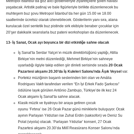
Metropol İstanbul’da göz alıcı gösterileriyle ziyaretçilere şölen havası
yaşatacak. Artistik patinaj ve bale figürleriyle birlikte düzenlenecek bu
muhteşem buz şovu Metropol İstanbul’da her gün 15.00 ve 18.00
saatlerinde ücretsiz olarak izlenebilecek. Gösterilerin yanı sıra, alana
kurulacak özel sentetik buz pistinde sirk ekibiyle beraber çocuklar için
20’şer dakikalık seanslarla buz pateni workshopları da düzenlenecek.
13- İş Sanat, Ocak ayı boyunca bir dizi etkinliğe sahne olacak
İş Sanat’ta Serdar Yalçın’ın müzik direktörlüğünü yaptığı, Atilla
Birkiye’nin metni düzenlediği, Mehmet Birkiye’nin sahneye
uyarladığı ilgiyle takip edilen şiir dinleti serisinde sırada
20 Ocak
Pazartesi akşamı 20.30’da İş Kuleleri Salonu’nda Âşık Veysel
var.
Portekiz müziğinin başarılı seslerinden biri olan ve Amália
Rodrigues Vakfı tarafından verilen “En İyi Erkek Fado Şarkıcısı”
ödülüne layık görülen António Zambujo, Türkiye’de ilk kez 24
Ocak akşamı İş Sanat’ta sahne alacak.
Klasik müzik ve tiyatroyu bir araya getiren çocuk
oyunu ‘Fırtına’ ise 26 Ocak Pazar günü miniklerle buluşuyor. Ocak
ayının Parlayan Yıldızları ise Zuhal Erdin (saksofon) ve Deniz Su
Polat (viyola) olacak. ‘Parlayan Yıldızlar’ konseri, 27 Ocak
Pazartesi akşamı 20.30’da Millî Reasürans Konser Salonu’nda