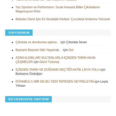
Yaz Sporları ve Performans: Sıcak Havada Bitter Çikolatanın
Magnezyum Rolü
Babalar Günü İçin En Nostaljik Hediye: Çocukluk Anılarına Yolculuk
SON YORUMLAR
Çikolata ve dondurma aşkına…
için
Çikolata Sever
Bayramı Bayram Gibi Yaşamak…
için
Gul
ADINI ALDIKLARI SULTANLARLA İÇİNDEN TARİH AKAN
ÇEŞMELER
için
Gürol Tulunay
İÇİNDEN TARİH VE DOĞANIN GEÇTİĞİ ANTİK LİKYA YOLU
için
Barbaros Özdoğan
İSTANBUL’U BİR DE BU YEDİ TEPEDEN SEYRELEYİN
için
Leyla
Yilman
BIZI FACEBOOK’DA TAKIP EDIN!