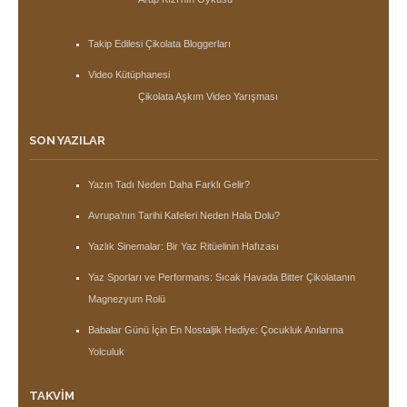
Takip Edilesi Çikolata Bloggerları
Video Kütüphanesi
Çikolata Aşkım Video Yarışması
SON YAZILAR
Yazın Tadı Neden Daha Farklı Gelir?
Avrupa’nın Tarihi Kafeleri Neden Hala Dolu?
Yazlık Sinemalar: Bir Yaz Ritüelinin Hafızası
Yaz Sporları ve Performans: Sıcak Havada Bitter Çikolatanın
Magnezyum Rolü
Babalar Günü İçin En Nostaljik Hediye: Çocukluk Anılarına
Yolculuk
TAKVIM