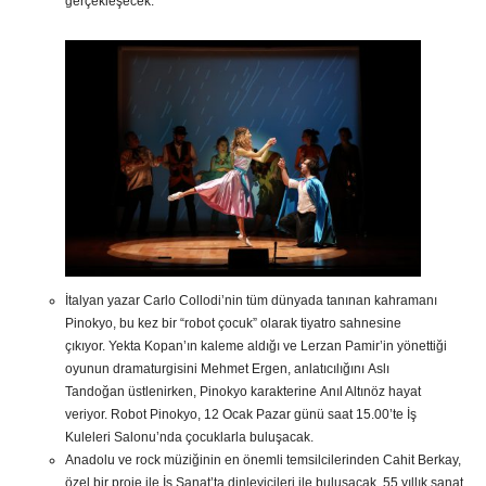
gerçekleşecek.
İtalyan yazar Carlo Collodi’nin tüm dünyada tanınan kahramanı
Pinokyo, bu kez bir “robot çocuk” olarak tiyatro sahnesine
çıkıyor. Yekta Kopan’ın kaleme aldığı ve Lerzan Pamir’in yönettiği
oyunun dramaturgisini Mehmet Ergen, anlatıcılığını Aslı
Tandoğan üstlenirken, Pinokyo karakterine Anıl Altınöz hayat
veriyor. Robot Pinokyo, 12 Ocak Pazar günü saat 15.00’te İş
Kuleleri Salonu’nda çocuklarla buluşacak.
Anadolu ve rock müziğinin en önemli temsilcilerinden Cahit Berkay,
özel bir proje ile İş Sanat’ta dinleyicileri ile buluşacak. 55 yıllık sanat