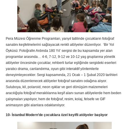
Pera Müzesi Öğrenme Programları, yarıyıl tatilinde çocukların fotoğraf
sanatını keşfetmelerini sağlayacak renkli atölyeler düzenliyor. ‘Bir Yol
Öyküsü: Fotoğrafın Ardında 180 Yıl’ sergisi de bu kapsamda yer alan
programlar arasında… 4-6, 7-12, 9-12 ve 10-12 yaş gruplarına yönelik
atölyeler öncesinde çocuklar, rehberli turlar eşliğinde sergideki eserleri
yaratıcı drama, canlandırma, oyun gibi interaktif yöntemlerle
deneyimleyecekler. Sergi kapsamında, 21 Ocak – 1 Şubat 2020 tarihleri
arasında düzenlenecek atölyeler fotoğraf sanatını odağına alıyor.
Suluboya, kil, polaroid, neon ışıklar ve geri dönüşüm malzemeleri
aracılığıyla fotoğraf meraklılarına keşif alanı sunan atölyelerde hem beden
çalışmaları yapılıyor, hem de fotoğraf, resim, kolaj, felsefe ve GIF
animasyon gibi alanlara odaklanılıyor.
10- İstanbul Modern’de çocuklara özel keyifli atölyeler başlıyor