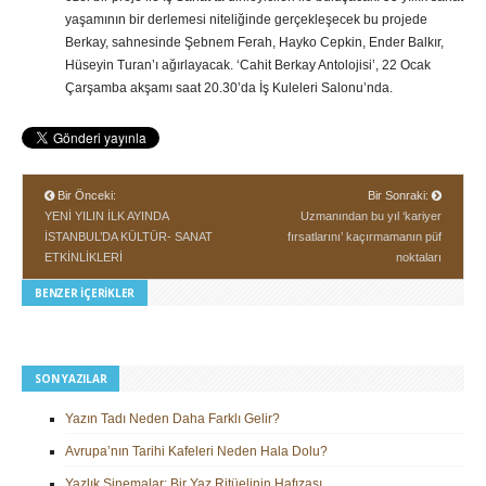
yaşamının bir derlemesi niteliğinde gerçekleşecek bu projede
Berkay, sahnesinde Şebnem Ferah, Hayko Cepkin, Ender Balkır,
Hüseyin Turan’ı ağırlayacak. ‘Cahit Berkay Antolojisi’, 22 Ocak
Çarşamba akşamı saat 20.30’da İş Kuleleri Salonu’nda.
Bir Önceki:
Bir Sonraki:
YENİ YILIN İLK AYINDA
Uzmanından bu yıl ‘kariyer
İSTANBUL’DA KÜLTÜR- SANAT
fırsatlarını’ kaçırmamanın püf
ETKİNLİKLERİ
noktaları
BENZER İÇERIKLER
SON YAZILAR
Yazın Tadı Neden Daha Farklı Gelir?
Avrupa’nın Tarihi Kafeleri Neden Hala Dolu?
Yazlık Sinemalar: Bir Yaz Ritüelinin Hafızası