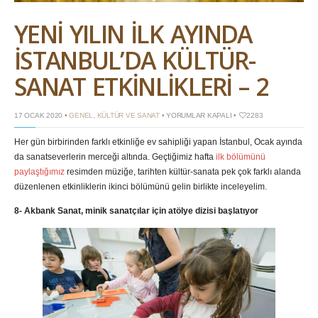
YENİ YILIN İLK AYINDA
İSTANBUL’DA KÜLTÜR-
SANAT ETKİNLİKLERİ – 2
YENİ
17 OCAK 2020 •
GENEL
,
KÜLTÜR VE SANAT
•
YORUMLAR KAPALI
•
2283
YILIN
İLK
Her gün birbirinden farklı etkinliğe ev sahipliği yapan İstanbul, Ocak ayında
AYINDA
İSTANBUL’DA
da sanatseverlerin merceği altında. Geçtiğimiz hafta
ilk bölümünü
KÜLTÜR-
SANAT
paylaştığımız
resimden müziğe, tarihten kültür-sanata pek çok farklı alanda
ETKİNLİKLERİ
düzenlenen etkinliklerin ikinci bölümünü gelin birlikte inceleyelim.
–
2
IÇIN
8- Akbank Sanat, minik sanatçılar için atölye dizisi başlatıyor