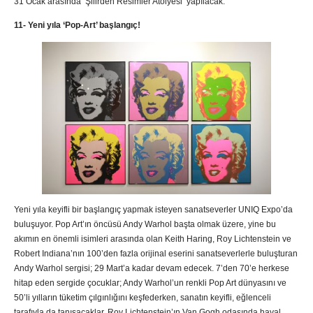
31 Ocak arasında ‘Şiiirden Resimler Atölyesi’ yapılacak.
11-
Yeni yıla ‘Pop-Art’ başlangıç!
Yeni yıla keyifli bir başlangıç yapmak isteyen sanatseverler UNIQ Expo’da
buluşuyor. Pop Art’ın öncüsü Andy Warhol başta olmak üzere, yine bu
akımın en önemli isimleri arasında olan Keith Haring, Roy Lichtenstein ve
Robert Indiana’nın 100’den fazla orijinal eserini sanatseverlerle buluşturan
Andy Warhol sergisi; 29 Mart’a kadar devam edecek. 7’den 70’e herkese
hitap eden sergide çocuklar; Andy Warhol’un renkli Pop Art dünyasını ve
50’li yılların tüketim çılgınlığını keşfederken, sanatın keyifli, eğlenceli
tarafıyla da tanışacaklar. Roy Lichtenstein’ın Van Gogh odasında hayal