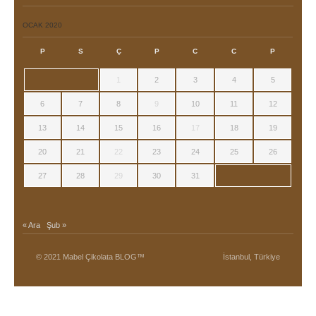
OCAK 2020
P
S
Ç
P
C
C
P
1
2
3
4
5
6
7
8
9
10
11
12
13
14
15
16
17
18
19
20
21
22
23
24
25
26
27
28
29
30
31
« Ara
Şub »
© 2021 Mabel Çikolata BLOG™
İstanbul, Türkiye