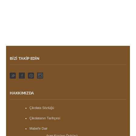
BIZI TAKIP EDIN
HAKKIMIZDA
Çikolata Sözlüğü
Çikolatanın Tarihçesi
Mabel’e Dair
Arap Kızı’nın Öyküsü