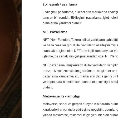
Etkileşimli Pazarlama
Etkileşimli pazarlama, tüketicilerin markalarla etkil
tanıyan bir trenddir. Etkileşimli pazarlama, işletmele
olmalarına yardımcı olabilir.
NFT Pazarlama
NFT (Non-Fungible Token), dijital varlıkların sahipliğin
ve hatta tweetler gibi dijital varlıkların özelleştirilmiş
sunacaktır. İşletmeler, NFT’lerle ilgili kampanyalar yü
işletme, bir sanatçının çalışmalarından özel NFT’ler 
NFT pazarlama, müşterilerin dijital varlıkların sahipli
benzersiz ve özelleştirilmiş sürümleri, müşteriler aras
pazarlama kampanyaları, markaların daha geniş bir kitl
ve kripto para birimleri konusunda oldukça ilgili oldu
olabilir.
Metaverse Reklamcılığı
Metaverse, sanal ve gerçek dünyanın bir arada bulundu
karakterleri aracılığıyla etkileşime geçebilir, oyunlar o
yılında metaverse, reklamcılık için yeni bir alan suna