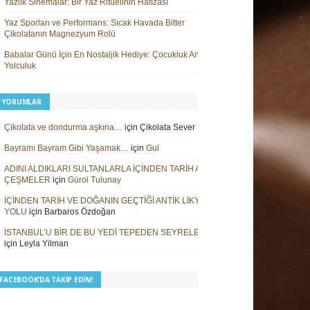
Yazlık Sinemalar: Bir Yaz Ritüelinin Hafızası
Yaz Sporları ve Performans: Sıcak Havada Bitter
Çikolatanın Magnezyum Rolü
Babalar Günü İçin En Nostaljik Hediye: Çocukluk Anılarına
Yolculuk
 YORUMLAR
Çikolata ve dondurma aşkına…
için
Çikolata Sever
Bayramı Bayram Gibi Yaşamak…
için
Gul
ADINI ALDIKLARI SULTANLARLA İÇİNDEN TARİH AKAN
ÇEŞMELER
için
Gürol Tulunay
İÇİNDEN TARİH VE DOĞANIN GEÇTİĞİ ANTİK LİKYA
YOLU
için
Barbaros Özdoğan
İSTANBUL’U BİR DE BU YEDİ TEPEDEN SEYRELEYİN
için
Leyla Yilman
I FACEBOOK’DA TAKIP EDIN!