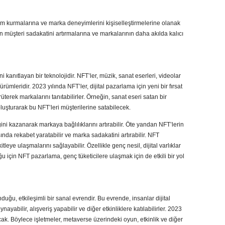
eşim kurmalarına ve marka deneyimlerini kişiselleştirmelerine olanak
rin müşteri sadakatini artırmalarına ve markalarının daha akılda kalıcı
i kanıtlayan bir teknolojidir. NFT’ler, müzik, sanat eserleri, videolar
 sürümleridir. 2023 yılında NFT’ler, dijital pazarlama için yeni bir fırsat
rüterek markalarını tanıtabilirler. Örneğin, sanat eseri satan bir
oluşturarak bu NFT’leri müşterilerine satabilecek.
ğini kazanarak markaya bağlılıklarını artırabilir. Öte yandan NFT’lerin
ında rekabet yaratabilir ve marka sadakatini artırabilir. NFT
eye ulaşmalarını sağlayabilir. Özellikle genç nesil, dijital varlıklar
ğu için NFT pazarlama, genç tüketicilere ulaşmak için de etkili bir yol
ğu, etkileşimli bir sanal evrendir. Bu evrende, insanlar dijital
ynayabilir, alışveriş yapabilir ve diğer etkinliklere katılabilirler. 2023
cak. Böylece işletmeler, metaverse üzerindeki oyun, etkinlik ve diğer