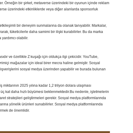
ler. Örneğin bir şirket, metaverse üzerindeki bir oyunun içinde reklam
averse üzerindeki etkinliklerde veya diğer alanlarda sponsorluk
etkileşimli bir deneyim sunmalarına da olanak tanıyabilir. Markalar,
rak, tüketicilerle daha samimi bir ilişki kurabilirler. Bu da marka
 yardımcı olabilir.
dır ve özellikle Z kuşağı için oldukça ilgi çekicidir. YouTube,
imiçi mağazalar için ideal birer mecra haline gelmiştir. Sosyal
 alışverişlerini sosyal medya üzerinden yapabilir ve burada bulunan
 miktarının 2025 yılına kadar 1,2 trilyon dolara ulaşması
re üç kat daha hızlı büyümesi beklenmektedir.Bu nedenle, işletmelerin
ret stratejileri geliştirmeleri gerekir. Sosyal medya platformlarında
larına yönelik ürünleri sunabilirler. Sosyal medya platformlarında
vermek de önemlidir.