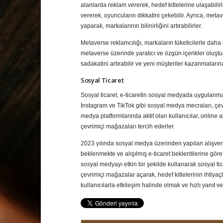
alanlarda reklam vererek, hedef kitlelerine ulaşabilir
vererek, oyuncuların dikkatini çekebilir. Ayrıca, met
yaparak, markalarının bilinirliğini artırabilirler.
Metaverse reklamcılığı, markaların tüketicilerle daha 
metaverse üzerinde yaratıcı ve özgün içerikler oluştura
sadakatini artırabilir ve yeni müşteriler kazanmalarına
Sosyal Ticaret
Sosyal ticaret, e-ticaretin sosyal medyada uygulanması
İnstagram ve TikTok gibi sosyal medya mecraları, çevr
medya platformlarında aktif olan kullanıcılar, online
çevrimiçi mağazaları tercih ederler.
2023 yılında sosyal medya üzerinden yapılan alışveriş
beklenmekte ve alışılmış e-ticaret beklentilerine gö
sosyal medyayı etkin bir şekilde kullanarak sosyal tica
çevrimiçi mağazalar açarak, hedef kitlelerinin ihtiyaç
kullanıcılarla etkileşim halinde olmak ve hızlı yanıt 