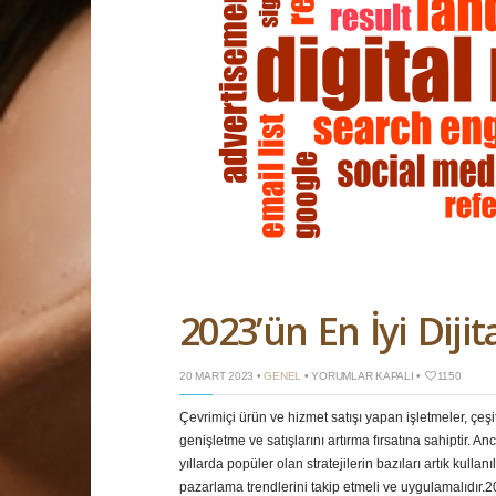
2023’ün En İyi Diji
2023’ÜN
20 MART 2023 •
GENEL
•
YORUMLAR KAPALI
•
1150
EN
İYI
Çevrimiçi ürün ve hizmet satışı yapan işletmeler, çeşit
DIJITAL
PAZARLAMA
genişletme ve satışlarını artırma fırsatına sahiptir. 
TRENDLERI
IÇIN
yıllarda popüler olan stratejilerin bazıları artık kulla
pazarlama trendlerini takip etmeli ve uygulamalıdır.2