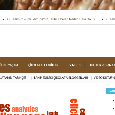
17 Temmuz 2026 |
Avrupa’nın Tarihi Kafeleri Neden Hala Dolu?
9 Temmuz 
i
29 Nisan 2026 |
Dört Klasik Dolgu: Pralin, Ganaj, Krokant ve Trüf
ĞLIKLI YAŞAM
ÇIKOLATALI TARIFLER
GENEL
KÜLTÜR VE SANA
LATANIN TARIHÇESI
TAKIP EDILESI ÇIKOLATA BLOGGERLARI
VIDEO KÜTÜPH
SON