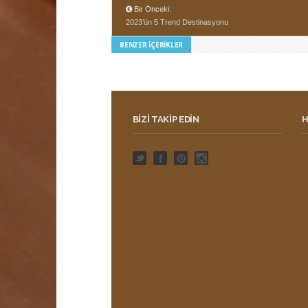
Bir Önceki:
2023’ün 5 Trend Destinasyonu
BENZER İÇERIKLER
BIZI TAKIP EDIN
H