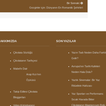
Bir Sonraki:
Gezginler için: Dünyanın En Romantik Şehirleri
AKKIMIZDA
SON YAZILAR
Çikolata Sözlüğü
Yazın Tadı Neden Daha Farkl
Gelir?
Çikolatanın Tarihçesi
Avrupa’nın Tarihi Kafeleri
Mabel’e Dair
Neden Hala Dolu?
Arap Kızı’nın
Öyküsü
Yazlık Sinemalar: Bir Yaz
Ritüelinin Hafızası
Takip Edilesi Çikolata
Yaz Sporları ve Performans:
Bloggerları
Sıcak Havada Bitter
Çikolatanın Magnezyum Rolü
Video Kütüphanesi