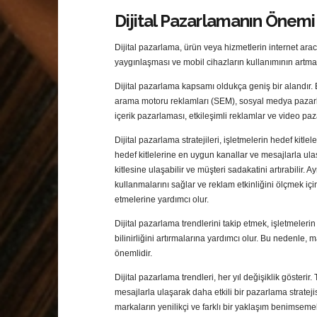
Dijital Pazarlamanın Önemi
Dijital pazarlama, ürün veya hizmetlerin internet aracı
yaygınlaşması ve mobil cihazların kullanımının artmas
Dijital pazarlama kapsamı oldukça geniş bir alandır. 
arama motoru reklamları (SEM), sosyal medya pazar
içerik pazarlaması, etkileşimli reklamlar ve video paz
Dijital pazarlama stratejileri, işletmelerin hedef kitlel
hedef kitlelerine en uygun kanallar ve mesajlarla ula
kitlesine ulaşabilir ve müşteri sadakatini artırabilir. A
kullanmalarını sağlar ve reklam etkinliğini ölçmek içi
etmelerine yardımcı olur.
Dijital pazarlama trendlerini takip etmek, işletmeler
bilinirliğini artırmalarına yardımcı olur. Bu nedenle, 
önemlidir.
Dijital pazarlama trendleri, her yıl değişiklik gösteri
mesajlarla ulaşarak daha etkili bir pazarlama stratejisi
markaların yenilikçi ve farklı bir yaklaşım benimsemel