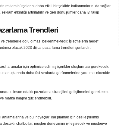
rin reklam bütçelerini daha etkili bir şekilde kullanmalarını da sağlar.
reklam etkinliği artırılabilir ve geri dönüşümler daha iyi takip
Pazarlama Trendleri
k ve trendlerle dolu olması beklenmektedir. İşletmelerin hedef
rdımcı olacak 2023 dijital pazarlama trendleri şunlardır:
sesli aramalar için optimize edilmiş içerikler oluşturması gerekecek.
u sonuçlarında daha üst sıralarda görünmelerine yardımcı olacaktır.
lanarak, insan odaklı pazarlama stratejileri geliştirmeleri gerekecek.
 ve marka imajını güçlendirebilir.
nı anlamalarına ve bu ihtiyaçları karşılamak için özelleştirilmiş
destekli chatbotlar, müşteri deneyimini iyileştirecek ve müşteriye