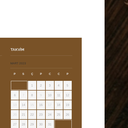
TAKVIM
ı
MART 2023
P
S
Ç
P
C
C
P
1
2
3
4
5
6
7
8
9
10
11
12
13
14
15
16
17
18
19
20
21
22
23
24
25
26
27
28
29
30
31