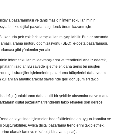
lığıyla pazarlanması ve tanıtılmasıdır. İnternet kullanımının
ıyla birlikte dijital pazarlama giderek önem kazanmıştır.
Bu konuda pek çok farklı araç kullanımı yapılabilir. Bunlar arasında
laması, arama motoru optimizasyonu (SEO), e-posta pazarlaması,
arlaması gibi yöntemler yer alır.
erinin internet kullanımı davranışlarını ve trendlerini analiz ederek,
şmalarını sağlar. Bu sayede işletmeler, daha geniş bir müşteri
yrıca ilgili stratejiler işletmelerin pazarlama bütçelerini daha verimli
n kullanılan analitik araçlar sayesinde geri dönüşümleri takip
in hedef çoğunluklarına daha etkili bir şekilde ulaşmalarına ve marka
markaların dijital pazarlama trendlerini takip etmeleri son derece
r. Trendler sayesinde işletmeler, hedef kitlelerine en uygun kanallar ve
 oluşturabilirler. Ayrıca dijital pazarlama trendlerini takip etmek,
erine olanak tanır ve rekabetçi bir avantaj sağlar.