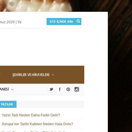
2026 |
Yazlık Sinemalar: Bir Yaz Ritüelinin Hafızası
25 Haziran 2026 |
Yaz Sp
T
ŞEHIRLER VE HIKAYELERI
ANESI
 YAZILAR
Yazın Tadı Neden Daha Farklı Gelir?
Avrupa’nın Tarihi Kafeleri Neden Hala Dolu?