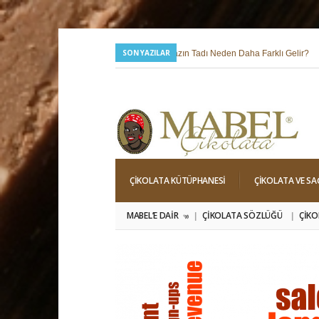
SON YAZILAR
24 Temmuz 2026 |
Yazın Tadı Neden Daha Farklı Gelir?
6 Mayıs 2026 |
Hıdırellez; Dilek, Niyet ve Baharı Karşılama Hiss
ÇIKOLATA KÜTÜPHANESI
ÇIKOLATA VE SA
MABEL’E DAIR
ÇIKOLATA SÖZLÜĞÜ
ÇIKO
»